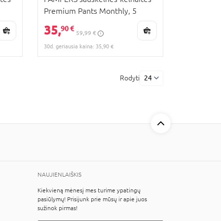
Premium Pants Monthly, 5
dydis, 11-17kg, 108 vnt.,
35,
90 €
59,99 €
80894762
30d. geriausia kaina: 35,90 €
Rodyti
24
NAUJIENLAIŠKIS
Kiekvieną mėnesį mes turime ypatingų
pasiūlymų! Prisijunk prie mūsų ir apie juos
sužinok pirmas!