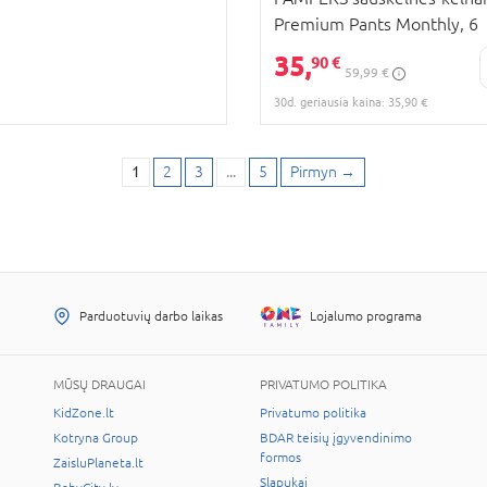
Premium Pants Monthly, 6
dydis, 13-19 kg, 96 vnt.,
35,
90 €
59,99 €
80894761
30d. geriausia kaina: 35,90 €
1
2
3
...
5
Pirmyn
→
Parduotuvių darbo laikas
Lojalumo programa
MŪSŲ DRAUGAI
PRIVATUMO POLITIKA
KidZone.lt
Privatumo politika
Kotryna Group
BDAR teisių įgyvendinimo
formos
ZaisluPlaneta.lt
Slapukai