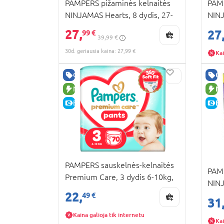
PAMPERS pižaminės kelnaitės
PAMP
NINJAMAS Hearts, 8 dydis, 27-
NINJ
43kg, 54 vnt., 80756319
30kg
27,
27
99 €
39,99 €
30d. geriausia kaina: 27,99 €
Kai
GERA KAINA
GE
NAUJA PREKĖ
NA
E-KAINA
E-
PAMPERS sauskelnės-kelnaitės
PAMP
Premium Care, 3 dydis 6-10kg,
NINJ
70 vnt., 80895105
22,
43kg
49 €
31
Kaina galioja tik internetu
Kai