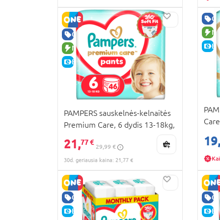
GE
NA
GERA KAINA
E-
NAUJA PREKĖ
E-KAINA
PAM
PAMPERS sauskelnės-kelnaitės
Care
Premium Care, 6 dydis 13-18kg,
808
46 vnt., 80895120
19
21,
77 €
29,99 €
Kai
30d. geriausia kaina: 21,77 €
GERA KAINA
GE
E-KAINA
E-