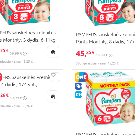
ERS sauskelnės-kelnaitės
PAMPERS sauskelnės-kelnai
s Monthly, 3 dydis, 6-11kg,
Pants Monthly, 8 dydis, 17+
vnt., 80894759
112 vnt., 80894754
,
25 €
45,
25 €
69,99 €
69,99 €
eriausia kaina: 45,25 €
30d. geriausia kaina: 45,25 €
PERS Sauskelnės Premium
 4 dydis, 174 vnt.,
RA KAINA
GERA KAINA
84131
,
KAINA
E-KAINA
26 €
59,99 €
eriausia kaina: 38,26 €
PAMPERS sauskelnės-kelnai