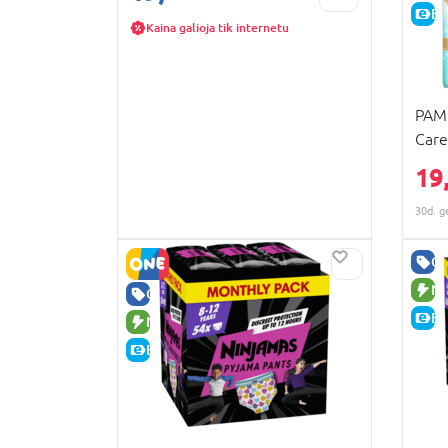
E-
Kaina galioja tik internetu
PAM
Care
808
19
30d. g
GE
NA
GERA KAINA
E-
NAUJA PREKĖ
E-KAINA