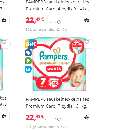
ės
PAMPERS sauskelnės-kelnaitės
7-
Premium Care, 4 dydis 9-14kg,
58 vnt., 80895104
22,
49 €
29,99 €
30d. geriausia kaina: 22,49 €
GERA KAINA
NAUJA PREKĖ
E-KAINA
tės
PAMPERS sauskelnės-kelnaitės
6kg,
Premium Care, 7 dydis 15+kg,
40 vnt., 80895127
22,
49 €
29,99 €
30d. geriausia kaina: 22,49 €