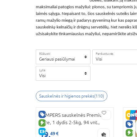
odelės, išlaikant ją maksim
maksimaliai patogios mažyliui: plonos, su tampriomis juos
laimės sąlyga. Nepaisant to, šios sauskelnės suteiks la
ramų mažylio miegą ir padarys gyvenimą kur kas papr
sauskelnių-kelnaičių ir drėgnų servetėlių. Net nereiks 
užsisakykite tinkamiausius mažyliui, nepamirškite atsižv
Rūšiuoti
Parduotuvės
Geriausi pasiūlymai
Visi
Lytis
Visi
Sauskelnės ir higienos prekės
(
110
)
GERA KAINA
PAMPERS sauskelnės Premium
Care, 1 dydis 2-5kg, 94 vnt.,
NAUJA PREKĖ
GE
80887526
E-KAINA
19,
NA
49 €