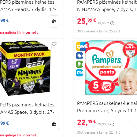
ERS pižaminės kelnaitės
PAMPERS pižaminės kelnait
AMAS Hearts, 7 dydis, 17-
NINJAMAS Space, 7 dydis, 1
, 60 vnt., 80756321
30kg, 60 vnt., 80756322
25,
,
99 €
99 €
39,99 €
30d. geriausia kaina: 25,99 €
na galioja tik internetu
RA KAINA
UJA PREKĖ
GERA KAINA
KAINA
NAUJA PREKĖ
E-KAINA
PAMPERS sauskelnės-kelnai
ERS pižaminės kelnaitės
Premium Care, 5 dydis 11-1
AMAS Space, 8 dydis, 27-
50 vnt., 80895121
, 54 vnt., 80756320
22,
49 €
,
99 €
29,99 €
30d. geriausia kaina: 22,49 €
na galioja tik internetu