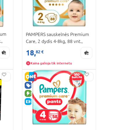
ium
PAMPERS sauskelnės Premium
.,
Care, 2 dydis 4-8kg, 88 vnt.,
80887351
18,
82 €
Kaina galioja tik internetu
GERA KAINA
NAUJA PREKĖ
E-KAINA