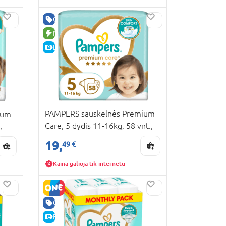
GERA KAINA
NAUJA PREKĖ
E-KAINA
PAMPERS sauskelnės Premium
ium
Care, 5 dydis 11-16kg, 58 vnt.,
,
80887517
19,
49 €
Kaina galioja tik internetu
GERA KAINA
E-KAINA