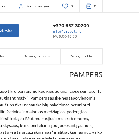
vės
Mano paskyra
0
0
+370 652 30200
aieška
info@babycity.lt
I-V: 9:00-16:00
das
Dovanų kuponai
Prekių ženklai
PAMPERS
tapo tikru perversmu kūdikius auginančiose šeimose. Tai
 auginant mažylį.
Pampers sauskelnės
tapo vienomis
u šiuos tikslus: sauskelnių pakeitimas neturi būti
 itin švelnios ir malonios medžiagios, padengtos
 užkirsti kelią su iššutimu susijusioms problemoms,
a skysčius, kurie perkeliami į po juo esantį granulių
kystis yra tarsi „užrakinamas“ ir atitraukiamas nuo vaiko