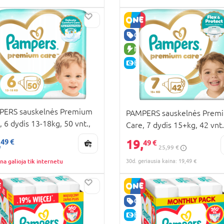
RA KAINA
UJA PREKĖ
GERA KAINA
KAINA
NAUJA PREKĖ
E-KAINA
PERS sauskelnės Premium
PAMPERS sauskelnės Prem
, 6 dydis 13-18kg, 50 vnt.,
Care, 7 dydis 15+kg, 42 vnt.
87518
80887525
,
19,
49 €
49 €
25,99 €
na galioja tik internetu
30d. geriausia kaina: 19,49 €
RA KAINA
GERA KAINA
KAINA
E-KAINA