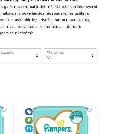
os sveikatą. Taip pat
sauskelnės Pampers
yra
galės nevaržomai judėti ir žaisti, o tai yra labai svarbi
maksimaliai sugeriančios, šios sauskelnės užtikrins
timente: rasite skirtingų dydžių Pampers sauskelnių,
ausi ir visų mėgstamiausi
pampersai. Internetu
ampers sauskelnėmis.
 kategorija
Tik internetu
Visi
GERA KAINA
NAUJA PREKĖ
E-KAINA