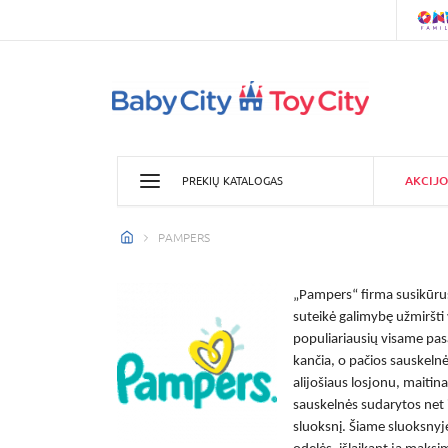
AKCIJO
PREKIŲ KATALOGAS
PAMPERS
„Pampers“ firma susikūrus
suteikė galimybę užmiršti 
populiariausių visame pasa
kančia, o pačios sauskelnė
alijošiaus losjonu, maitin
sauskelnės sudarytos net iš
sluoksnį. Šiame sluoksnyje