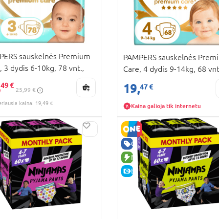
KAINA
PERS sauskelnės Premium
PAMPERS sauskelnės Prem
, 3 dydis 6-10kg, 78 vnt.,
Care, 4 dydis 9-14kg, 68 vnt
87352
80887353
,
49 €
19,
47 €
25,99 €
eriausia kaina: 19,49 €
Kaina galioja tik internetu
RA KAINA
UJA PREKĖ
GERA KAINA
KAINA
NAUJA PREKĖ
E-KAINA