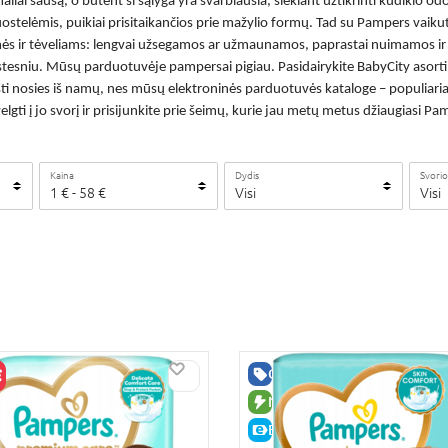
aliai sausą, o būtent ši sąlyga yra svarbiausia, siekiant užtikrinti kūdikio od
telėmis, puikiai prisitaikančios prie mažylio formų. Tad su Pampers vaikutis 
imės ir tėveliams: lengvai užsegamos ar užmaunamos, paprastai nuimamos ir 
astesniu. Mūsų parduotuvėje
pampersai pigiau
. Pasidairykite BabyCity asor
kišti nosies iš namų, nes mūsų elektroninės parduotuvės kataloge – populiari
elgti į jo svorį ir prisijunkite prie šeimų, kurie jau metų metus džiaugiasi P
Kaina
Dydis
Svorio
1
€
-
58
€
Visi
Visi
GERA KAINA
NAUJA PREKĖ
RA KAINA
E-KAINA
UJA PREKĖ