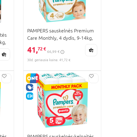
PAMPERS sauskelnės Premium
tės
Care Monthly, 4 dydis, 9-14kg,
kg,
188 vnt., 80883551
41,
72 €
66,99 €
30d. geriausia kaina: 41,72 €
GERA KAINA
E-KAINA
tės
PAMPERS sauskelnės-kelnaitės