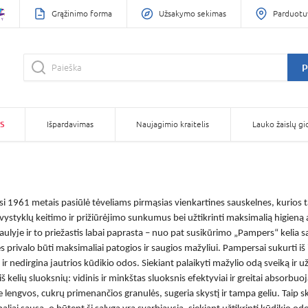
Grąžinimo forma
Užsakymo sekimas
Parduotu
P
S
Išpardavimas
Naujagimio kraitelis
Lauko žaislų gi
i 1961 metais pasiūlė tėveliams pirmąsias vienkartines sauskelnes, kurios 
vystyklų keitimo ir prižiūrėjimo sunkumus bei užtikrinti maksimalią higieną
ulyje ir to priežastis labai paprasta – nuo pat susikūrimo „Pampers“ kelia sa
s privalo būti maksimaliai patogios ir saugios mažyliui.
Pampersai
sukurti iš
a ir nedirgina jautrios kūdikio odos. Siekiant palaikyti mažylio odą sveiką ir
 kelių sluoksnių: vidinis ir minkštas sluoksnis efektyviai ir greitai absorbuoj
 lengvos, cukrų primenančios granulės, sugeria skystį ir tampa geliu. Taip s