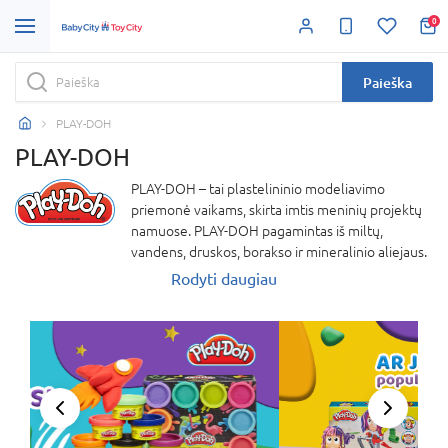
0
Paieška
PLAY-DOH
PLAY-DOH
PLAY-DOH – tai plastelininio modeliavimo
priemonė vaikams, skirta imtis meninių projektų
namuose. PLAY-DOH pagamintas iš miltų,
vandens, druskos, borakso ir mineralinio aliejaus.
Rodyti daugiau
Peržiūra
Kitas