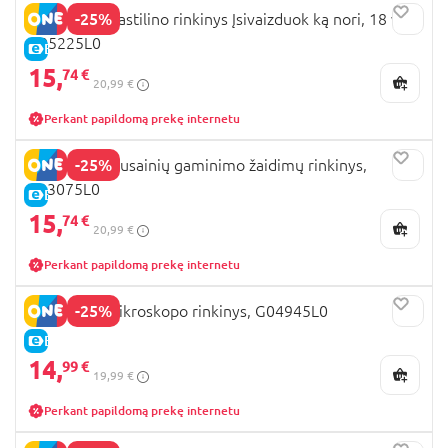
-25%
PLAY-DOH plastilino rinkinys Įsivaizduok ką nori, 18 vnt,
G05225L0
E-KAINA
15,
74 €
20,99 €
Perkant papildomą prekę internetu
-25%
PLAY-DOH sausainių gaminimo žaidimų rinkinys,
B03075L0
E-KAINA
15,
74 €
20,99 €
Perkant papildomą prekę internetu
-25%
PLAY-DOH mikroskopo rinkinys, G04945L0
E-KAINA
14,
99 €
19,99 €
Perkant papildomą prekę internetu