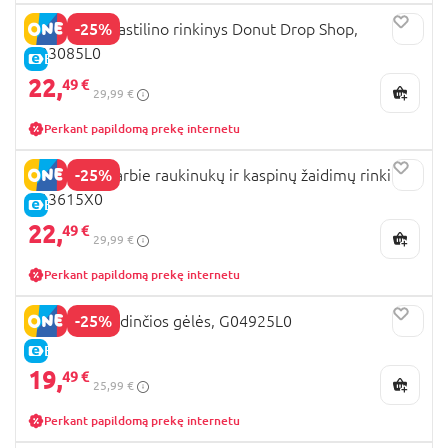
-25%
PLAY DOH plastilino rinkinys Donut Drop Shop,
G23085L0
E-KAINA
22,
49 €
29,99 €
Perkant papildomą prekę internetu
-25%
PLAY-DOH Barbie raukinukų ir kaspinų žaidimų rinkinys,
G13615X0
E-KAINA
22,
49 €
29,99 €
Perkant papildomą prekę internetu
-25%
PLAY-DOH žydinčios gėlės, G04925L0
E-KAINA
19,
49 €
25,99 €
Perkant papildomą prekę internetu