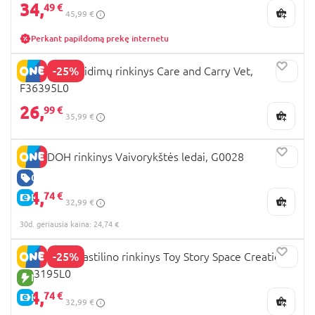
34,
49 €
45,99 €
Perkant papildomą prekę internetu
-25%
PLAY DOH žaidimų rinkinys Care and Carry Vet,
F36395L0
26,
99 €
35,99 €
PLAY DOH rinkinys Vaivorykštės ledai, G0028
GERA KAINA
24,
74 €
E-KAINA
32,99 €
30d. geriausia kaina: 24,74 €
-25%
PLAY DOH plastilino rinkinys Toy Story Space Creations,
G23195L0
NAUJA PREKĖ
24,
74 €
E-KAINA
32,99 €