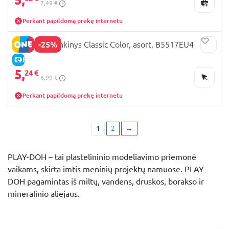
7,49 €
Perkant papildomą prekę internetu
-25%
PLAY DOH rinkinys Classic Color, asort, B5517EU4
E-KAINA
5,
24 €
6,99 €
Perkant papildomą prekę internetu
1
2
→
PLAY-DOH – tai plastelininio modeliavimo priemonė
vaikams, skirta imtis meninių projektų namuose. PLAY-
DOH pagamintas iš miltų, vandens, druskos, borakso ir
mineralinio aliejaus.