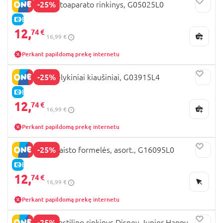
-25%
PLAY-DOH fotoaparato rinkinys, G05025L0
E-KAINA
12,
74 €
16,99 €
Perkant papildomą prekę internetu
-25%
PLAY-DOH velykiniai kiaušiniai, G03915L4
E-KAINA
12,
74 €
16,99 €
Perkant papildomą prekę internetu
-25%
PLAY-DOH maisto formelės, asort., G16095L0
E-KAINA
12,
74 €
16,99 €
Perkant papildomą prekę internetu
-25%
PLAY DOH plastilino rinkinys Disney Junior Happy