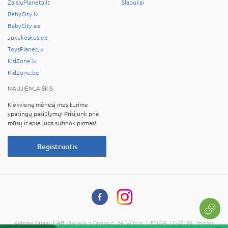
ZaisluPlaneta.lt
Slapukai
BabyCity.lv
BabyCity.ee
Jukukeskus.ee
ToysPlanet.lv
KidZone.lv
KidZone.ee
NAUJIENLAIŠKIS
Kiekvieną mėnesį mes turime
ypatingų pasiūlymų! Prisijunk prie
mūsų ir apie juos sužinok pirmas!
Registruotis
Kotryna Group, UAB
, Dariaus ir Girėno g. 34, Vilnius, LIETUVA, LT-02189, Įmonės