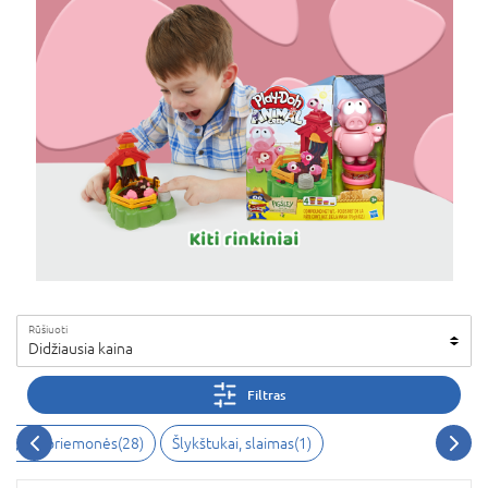
Rūšiuoti
Didžiausia kaina
Filtras
lipdymo priemonės(28)
Šlykštukai, slaimas(1)