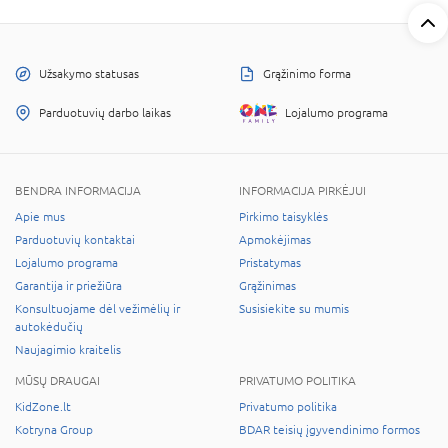
Užsakymo statusas
Grąžinimo forma
Parduotuvių darbo laikas
Lojalumo programa
BENDRA INFORMACIJA
INFORMACIJA PIRKĖJUI
Apie mus
Pirkimo taisyklės
Parduotuvių kontaktai
Apmokėjimas
Lojalumo programa
Pristatymas
Garantija ir priežiūra
Grąžinimas
Konsultuojame dėl vežimėlių ir
Susisiekite su mumis
autokėdučių
Naujagimio kraitelis
MŪSŲ DRAUGAI
PRIVATUMO POLITIKA
KidZone.lt
Privatumo politika
Kotryna Group
BDAR teisių įgyvendinimo formos