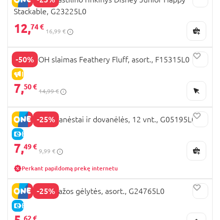
Stackable, G23225L0
12,
74 €
16,99 €
-50%
PLAY DOH slaimas Feathery Fluff, asort., F15315L0
IŠPARDAVIMAS
7,
50 €
14,99 €
-25%
PLAY-DOH skanėstai ir dovanėlės, 12 vnt., G05195L0
E-KAINA
7,
49 €
9,99 €
Perkant papildomą prekę internetu
-25%
PLAY-DOH mažos gėlytės, asort., G24765L0
E-KAINA
5,
62 €