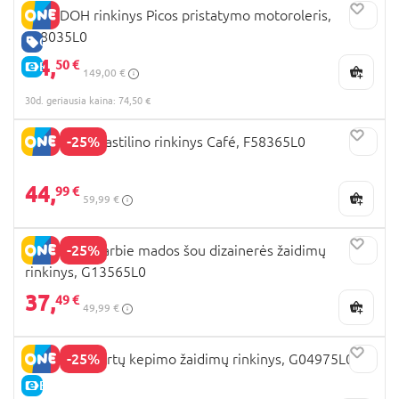
PLAY DOH rinkinys Picos pristatymo motoroleris,
F88035L0
GERA KAINA
74,
50 €
E-KAINA
149,00 €
30d. geriausia kaina: 74,50 €
-25%
PLAY DOH plastilino rinkinys Café, F58365L0
44,
99 €
59,99 €
-25%
PLAY-DOH Barbie mados šou dizainerės žaidimų
rinkinys, G13565L0
37,
49 €
49,99 €
-25%
PLAY-DOH tortų kepimo žaidimų rinkinys, G04975L0
E-KAINA