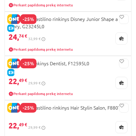
Perkant papildomą prekę internetu
-25%
PLAY DOH plastilino rinkinys Disney Junior Shape a
Story, G23245L0
E-KAINA
24,
74 €
32,99 €
Perkant papildomą prekę internetu
-25%
PLAY DOH rinkinys Dentist, F12595L0
E-KAINA
22,
49 €
29,99 €
Perkant papildomą prekę internetu
-25%
PLAY DOH plastilino rinkinys Hair Stylin Salon, F8807
22,
49 €
29,99 €