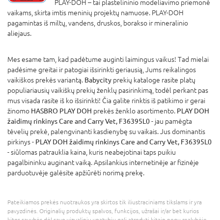
PLAY-DOH – tai plastelininio modeliavimo priemonė
vaikams, skirta imtis meninių projektų namuose. PLAY-DOH
pagamintas iš miltų, vandens, druskos, borakso ir mineralinio
aliejaus.
Mes esame tam, kad padėtume auginti laimingus vaikus! Tad mielai
padėsime greitai ir patogiai išsirinkti geriausią, Jums reikalingos
vaikiškos prekės variantą.
Babycity
prekių kataloge rasite platų
populiariausių vaikiškų prekių ženklų pasirinkimą, todėl perkant pas
mus visada rasite iš ko išsirinkti! Čia galite rinktis iš patikimo ir gerai
žinomo
HASBRO PLAY DOH
prekės ženklo asortimento.
PLAY DOH
žaidimų rinkinys Care and Carry Vet, F36395L0
- jau pamėgta
tėvelių prekė, palengvinanti kasdienybę su vaikais. Jus dominantis
pirkinys -
PLAY DOH žaidimų rinkinys Care and Carry Vet, F36395L0
- siūlomas patrauklia kaina, kuris neabejotinai taps puikiu
pagalbininku auginant vaiką. Apsilankius internetinėje ar fizinėje
parduotuvėje galėsite apžiūrėti norimą prekę.
Pateikiamos prekės nuotraukos yra skirtos tik iliustraciniams tikslams ir yra
pavyzdinės. Originalių produktų spalvos, funkcijos, užrašai ir/ar bet kurios
kitos savybės dėl savo vizualinių ypatybių gali atrodyti kitaip negu realybėje.