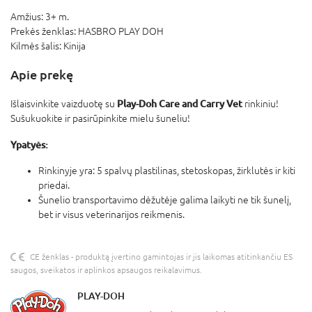
Amžius:
3+ m.
Prekės ženklas:
HASBRO PLAY DOH
Kilmės šalis:
Kinija
Apie prekę
Play-Doh Care and Carry Vet
Išlaisvinkite vaizduotę su
rinkiniu!
Sušukuokite ir pasirūpinkite mielu šuneliu!
Ypatyės:
Rinkinyje yra: 5 spalvų plastilinas, stetoskopas, žirklutės ir kiti
priedai.
Šunelio transportavimo dėžutėje galima laikyti ne tik šunelį,
bet ir visus veterinarijos reikmenis.
CE ženklas - produktą įvertino gamintojas ir jis laikomas atitinkančiu ES
saugos, sveikatos ir aplinkos apsaugos reikalavimus.
PLAY-DOH