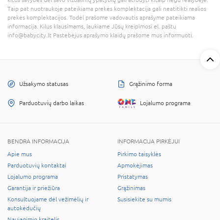
Taip pat nuotraukoje pateikiama prekės komplektacija gali neatitikti realios
prekės komplektacijos. Todėl prašome vadovautis aprašyme pateikiama
informacija. Kilus klausimams, laukiame Jūsų kreipimosi el. paštu
info@babycity.lt Pastebėjus aprašymo klaidų prašome mus informuoti.
Užsakymo statusas
Grąžinimo forma
Parduotuvių darbo laikas
Lojalumo programa
BENDRA INFORMACIJA
INFORMACIJA PIRKĖJUI
Apie mus
Pirkimo taisyklės
Parduotuvių kontaktai
Apmokėjimas
Lojalumo programa
Pristatymas
Garantija ir priežiūra
Grąžinimas
Konsultuojame dėl vežimėlių ir
Susisiekite su mumis
autokėdučių
Naujagimio kraitelis