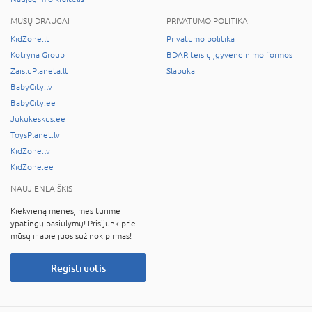
MŪSŲ DRAUGAI
PRIVATUMO POLITIKA
KidZone.lt
Privatumo politika
Kotryna Group
BDAR teisių įgyvendinimo formos
ZaisluPlaneta.lt
Slapukai
BabyCity.lv
BabyCity.ee
Jukukeskus.ee
ToysPlanet.lv
KidZone.lv
KidZone.ee
NAUJIENLAIŠKIS
Kiekvieną mėnesį mes turime
ypatingų pasiūlymų! Prisijunk prie
mūsų ir apie juos sužinok pirmas!
Registruotis