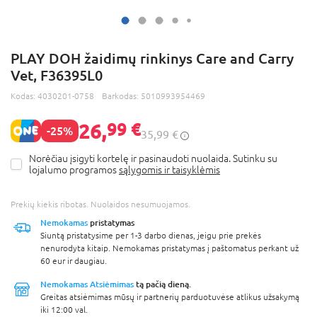
PLAY DOH žaidimų rinkinys Care and Carry
Vet, F36395L0
Kodas:
4030201-0758
Barkodas:
5010993954469
26,
99 €
-25%
35,99 €
Norėčiau įsigyti kortelę ir pasinaudoti nuolaida. Sutinku su
lojalumo programos
sąlygomis ir taisyklėmis
Prekių kiekis ribotas. Nuolaidos nesumuojamos.
Nemokamas
pristatymas
Siuntą pristatysime per 1-3 darbo dienas, jeigu prie prekės
nenurodyta kitaip. Nemokamas pristatymas į paštomatus perkant už
60 eur ir daugiau.
Nemokamas Atsiėmimas
tą pačią dieną.
Greitas atsiėmimas mūsų ir partnerių parduotuvėse atlikus užsakymą
iki 12:00 val.