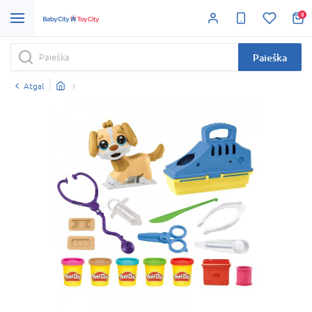
0
Paieška
Atgal