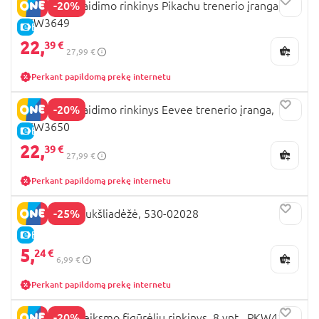
-20%
POKEMON žaidimo rinkinys Pikachu trenerio įranga,
PKW3649
E-KAINA
22,
39 €
27,99 €
Perkant papildomą prekę internetu
-20%
POKEMON žaidimo rinkinys Eevee trenerio įranga,
PKW3650
E-KAINA
22,
39 €
27,99 €
Perkant papildomą prekę internetu
-25%
POKEMON šiukšliadėžė, 530-02028
E-KAINA
5,
24 €
6,99 €
Perkant papildomą prekę internetu
-20%
POKEMON veiksmo figūrėlių rinkinys, 8 vnt., PKW4100