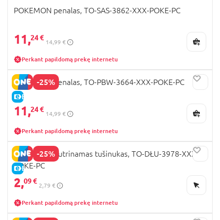
POKEMON penalas, TO-SAS-3862-XXX-POKE-PC
11,
24 €
14,99 €
Perkant papildomą prekę internetu
-25%
POKEMON penalas, TO-PBW-3664-XXX-POKE-PC
E-KAINA
11,
24 €
14,99 €
Perkant papildomą prekę internetu
-25%
POKEMON nutrinamas tušinukas, TO-DŁU-3978-XXX-
POKE-PC
E-KAINA
2,
09 €
2,79 €
Perkant papildomą prekę internetu