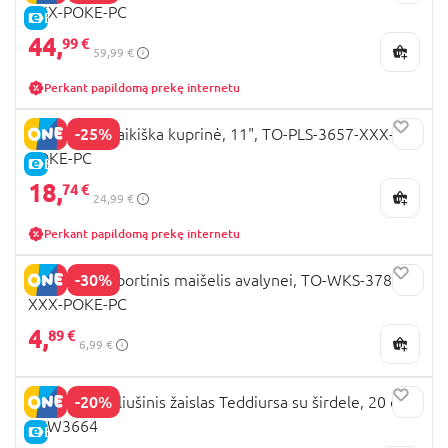
XXX-POKE-PC
E-KAINA
44,
99 €
59,99 €
Perkant papildomą prekę internetu
-25%
POKEMON vaikiška kuprinė, 11", TO-PLS-3657-XXX-
POKE-PC
E-KAINA
18,
74 €
24,99 €
Perkant papildomą prekę internetu
-30%
POKEMON sportinis maišelis avalynei, TO-WKS-3787-
XXX-POKE-PC
4,
89 €
6,99 €
-20%
POKEMON pliušinis žaislas Teddiursa su širdele, 20 cm,
PKW3664
E-KAINA