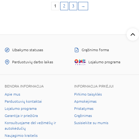
1
2
3
→
Užsakymo statusas
Grąžinimo forma
Parduotuvių darbo laikas
Lojalumo programa
BENDRA INFORMACIJA
INFORMACIJA PIRKĖJUI
Apie mus
Pirkimo taisyklės
Parduotuvių kontaktai
Apmokėjimas
Lojalumo programa
Pristatymas
Garantija ir priežiūra
Grąžinimas
Konsultuojame dėl vežimėlių ir
Susisiekite su mumis
autokėdučių
Naujagimio kraitelis