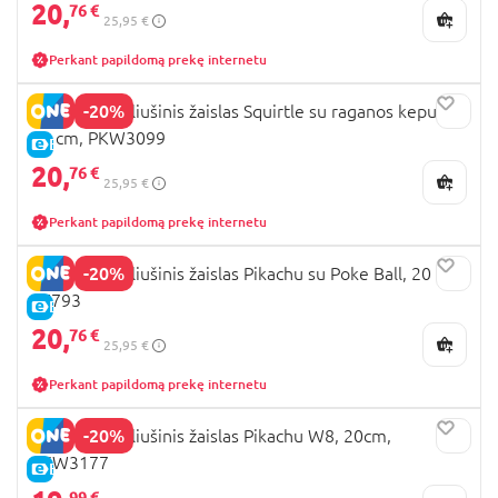
20,
76 €
25,95 €
Perkant papildomą prekę internetu
-20%
POKEMON pliušinis žaislas Squirtle su raganos kepure,
20 cm, PKW3099
E-KAINA
20,
76 €
25,95 €
Perkant papildomą prekę internetu
-20%
POKEMON pliušinis žaislas Pikachu su Poke Ball, 20 cm,
97793
E-KAINA
20,
76 €
25,95 €
Perkant papildomą prekę internetu
-20%
POKEMON pliušinis žaislas Pikachu W8, 20cm,
PKW3177
E-KAINA
99 €