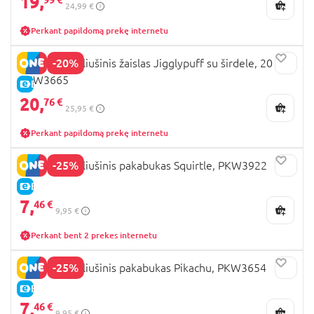
19,
24,99 €
Perkant papildomą prekę internetu
-20%
POKEMON pliušinis žaislas Jigglypuff su širdele, 20 cm,
PKW3665
E-KAINA
20,
76 €
25,95 €
Perkant papildomą prekę internetu
-25%
POKEMON pliušinis pakabukas Squirtle, PKW3922
E-KAINA
7,
46 €
9,95 €
Perkant bent 2 prekes internetu
-25%
POKEMON pliušinis pakabukas Pikachu, PKW3654
E-KAINA
7,
46 €
9,95 €