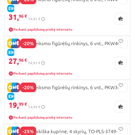
E-KAINA
31,
96 €
39,95 €
Perkant papildomą prekę internetu
-20%
POKEMON veiksmo figūrėlių rinkinys, 6 vnt., PKW4099
E-KAINA
27,
96 €
34,95 €
Perkant papildomą prekę internetu
-20%
POKEMON veiksmo figūrėlių rinkinys, 6 vnt., PKW3613
E-KAINA
19,
99 €
24,99 €
Perkant papildomą prekę internetu
-25%
POKEMON vaikiška kuprinė, 4 skyrių, TO-PLS-3749-