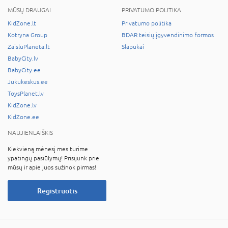
MŪSŲ DRAUGAI
PRIVATUMO POLITIKA
KidZone.lt
Privatumo politika
Kotryna Group
BDAR teisių įgyvendinimo formos
ZaisluPlaneta.lt
Slapukai
BabyCity.lv
BabyCity.ee
Jukukeskus.ee
ToysPlanet.lv
KidZone.lv
KidZone.ee
NAUJIENLAIŠKIS
Kiekvieną mėnesį mes turime
ypatingų pasiūlymų! Prisijunk prie
mūsų ir apie juos sužinok pirmas!
Registruotis