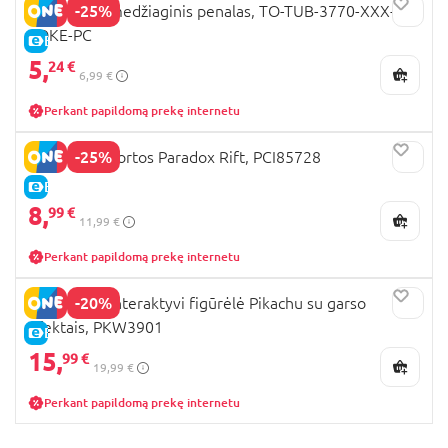
-25%
POKEMON medžiaginis penalas, TO-TUB-3770-XXX-
POKE-PC
E-KAINA
5,
24 €
6,99 €
Perkant papildomą prekę internetu
-25%
POKEMON kortos Paradox Rift, PCI85728
E-KAINA
8,
99 €
11,99 €
Perkant papildomą prekę internetu
-20%
POKEMON interaktyvi figūrėlė Pikachu su garso
efektais, PKW3901
E-KAINA
15,
99 €
19,99 €
Perkant papildomą prekę internetu