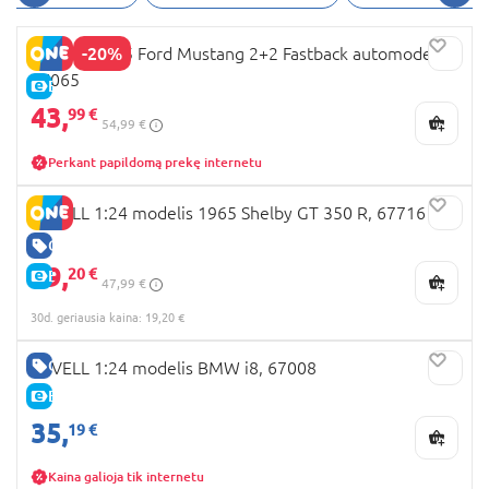
-20%
REVELL 1965 Ford Mustang 2+2 Fastback automodelis,
67065
E-KAINA
43,
99 €
54,99 €
Perkant papildomą prekę internetu
REVELL 1:24 modelis 1965 Shelby GT 350 R, 67716
GERA KAINA
19,
20 €
E-KAINA
47,99 €
30d. geriausia kaina: 19,20 €
GERA KAINA
REVELL 1:24 modelis BMW i8, 67008
E-KAINA
35,
19 €
Kaina galioja tik internetu