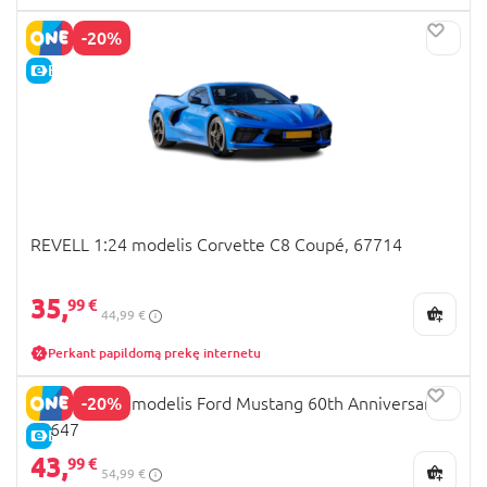
-20%
E-KAINA
REVELL 1:24 modelis Corvette C8 Coupé, 67714
35,
99 €
44,99 €
Perkant papildomą prekę internetu
-20%
REVELL 1:24 modelis Ford Mustang 60th Anniversary,
05647
E-KAINA
43,
99 €
54,99 €