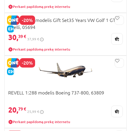
Perkant papildomą prekę internetu
-20%
REVELL 1:24 modelis Gift Set35 Years VW Golf 1 GTi
Pirelli, 05694
E-KAINA
30,
39 €
37,99 €
Perkant papildomą prekę internetu
-20%
E-KAINA
REVELL 1:288 modelis Boeing 737-800, 63809
20,
79 €
25,99 €
Perkant papildomą prekę internetu