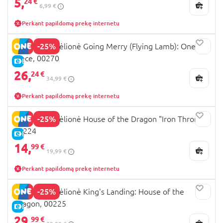
5,
24 €
6,99 €
Perkant papildomą prekę internetu
-25%
REVELL 3D dėlionė Going Merry (Flying Lamb): One
Piece, 00270
E-KAINA
26,
24 €
34,99 €
Perkant papildomą prekę internetu
-25%
REVELL 3D dėlionė House of the Dragon "Iron Throne",
00224
E-KAINA
14,
99 €
19,99 €
Perkant papildomą prekę internetu
-25%
REVELL 3D dėlionė King's Landing: House of the
Dragon, 00225
E-KAINA
29,
99 €