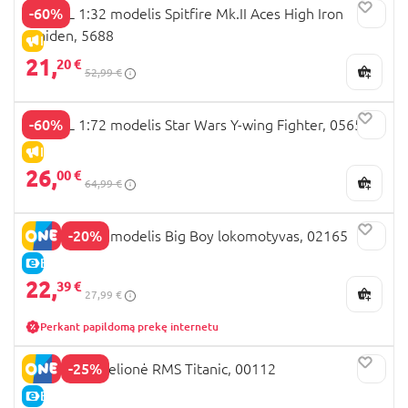
-60%
REVELL 1:32 modelis Spitfire Mk.II Aces High Iron
Maiden, 5688
IŠPARDAVIMAS
21,
20 €
52,99 €
-60%
REVELL 1:72 modelis Star Wars Y-wing Fighter, 05658
IŠPARDAVIMAS
26,
00 €
64,99 €
-20%
REVELL 1:87 modelis Big Boy lokomotyvas, 02165
E-KAINA
22,
39 €
27,99 €
Perkant papildomą prekę internetu
-25%
REVELL 3D delionė RMS Titanic, 00112
E-KAINA