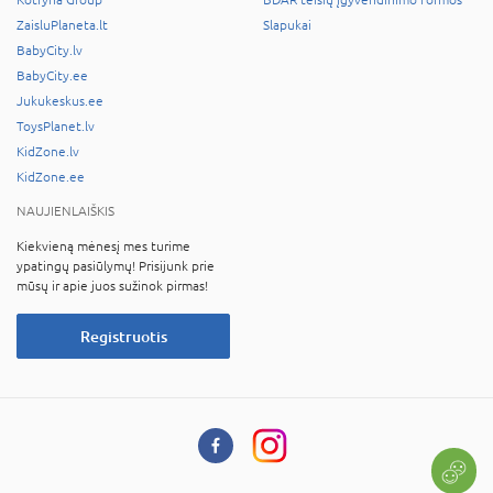
ZaisluPlaneta.lt
Slapukai
BabyCity.lv
BabyCity.ee
Jukukeskus.ee
ToysPlanet.lv
KidZone.lv
KidZone.ee
NAUJIENLAIŠKIS
Kiekvieną mėnesį mes turime
ypatingų pasiūlymų! Prisijunk prie
mūsų ir apie juos sužinok pirmas!
Registruotis