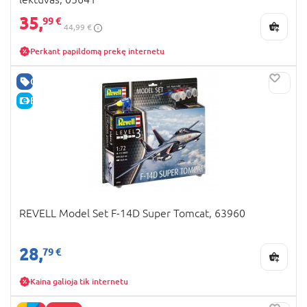
35,
99 €
44,99 €
Perkant papildomą prekę internetu
GERA KAINA
E-KAINA
REVELL Model Set F-14D Super Tomcat, 63960
28,
79 €
Kaina galioja tik internetu