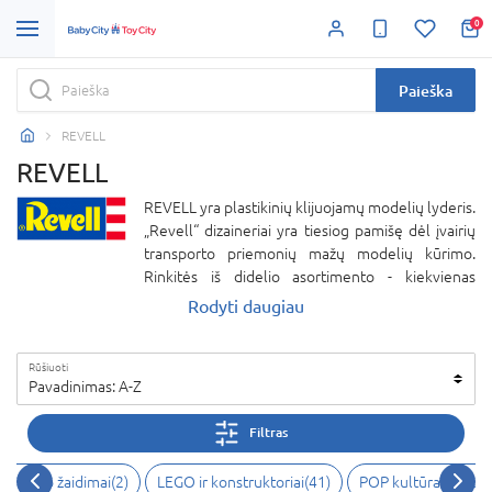
0
Paieška
REVELL
REVELL
REVELL yra plastikinių klijuojamų modelių lyderis.
„Revell“ dizaineriai yra tiesiog pamišę dėl įvairių
transporto priemonių mažų modelių kūrimo.
Rinkitės iš didelio asortimento - kiekvienas
automobilis, laivas, lėktuvas itin tiksliai atkartotas.
Rodyti daugiau
Modelio suklijavimas ir nudažymas suteiks daug
džiaugsmo ir pasididžiavimo savimi kiekvienam
Rūšiuoti
vaikui. REVELL klijuojami modeliai patiks ir
Pavadinimas: A-Z
kolekcionieriams.
Filtras
veiksmo žaidimai(2)
LEGO ir konstruktoriai(41)
POP kultūra ir kole