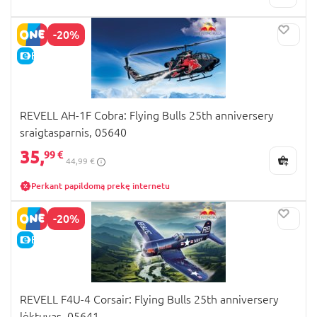
-20%
E-KAINA
REVELL AH-1F Cobra: Flying Bulls 25th anniversery
sraigtasparnis, 05640
35,
99 €
44,99 €
Perkant papildomą prekę internetu
-20%
E-KAINA
REVELL F4U-4 Corsair: Flying Bulls 25th anniversery
lėktuvas, 05641