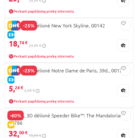
39,99 €
Perkant papildomą prekę internetu
-25%
REVELL 3D dėlionė New York Skyline, 00142
E-KAINA
18,
74 €
24,99 €
Perkant papildomą prekę internetu
-25%
REVELL 3D dėlionė Notre Dame de Paris, 39d., 00121
E-KAINA
5,
24 €
6,99 €
Perkant papildomą prekę internetu
-60%
REVELL 3D dėlionė Speeder Bike™: The Mandalorian,
06786
IŠPARDAVIMAS
32,
00 €
79,99 €