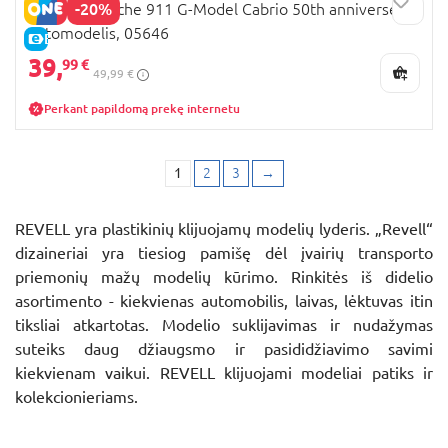
-20%
REVELL Porsche 911 G-Model Cabrio 50th anniversery
automodelis, 05646
E-KAINA
39,
99 €
49,99 €
Perkant papildomą prekę internetu
1
2
3
→
REVELL yra plastikinių klijuojamų modelių lyderis. „Revell“
dizaineriai yra tiesiog pamišę dėl įvairių transporto
priemonių mažų modelių kūrimo. Rinkitės iš didelio
asortimento - kiekvienas automobilis, laivas, lėktuvas itin
tiksliai atkartotas. Modelio suklijavimas ir nudažymas
suteiks daug džiaugsmo ir pasididžiavimo savimi
kiekvienam vaikui. REVELL klijuojami modeliai patiks ir
kolekcionieriams.