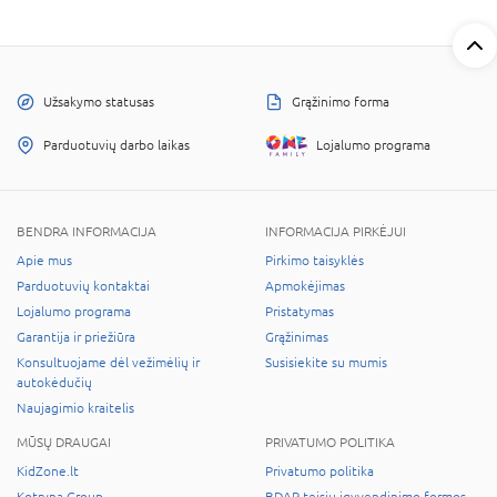
Užsakymo statusas
Grąžinimo forma
Parduotuvių darbo laikas
Lojalumo programa
BENDRA INFORMACIJA
INFORMACIJA PIRKĖJUI
Apie mus
Pirkimo taisyklės
Parduotuvių kontaktai
Apmokėjimas
Lojalumo programa
Pristatymas
Garantija ir priežiūra
Grąžinimas
Konsultuojame dėl vežimėlių ir
Susisiekite su mumis
autokėdučių
Naujagimio kraitelis
MŪSŲ DRAUGAI
PRIVATUMO POLITIKA
KidZone.lt
Privatumo politika
Kotryna Group
BDAR teisių įgyvendinimo formos