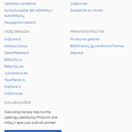
Garantija ir priežiūra
Grąžinimas
Konsultuojame dėl vežimėlių ir
Susisiekite su mumis
autokėdučių
Naujagimio kraitelis
MŪSŲ DRAUGAI
PRIVATUMO POLITIKA
KidZone.lt
Privatumo politika
Kotryna Group
BDAR teisių įgyvendinimo formos
ZaisluPlaneta.lt
Slapukai
BabyCity.lv
BabyCity.ee
Jukukeskus.ee
ToysPlanet.lv
KidZone.lv
KidZone.ee
NAUJIENLAIŠKIS
Kiekvieną mėnesį mes turime
ypatingų pasiūlymų! Prisijunk prie
mūsų ir apie juos sužinok pirmas!