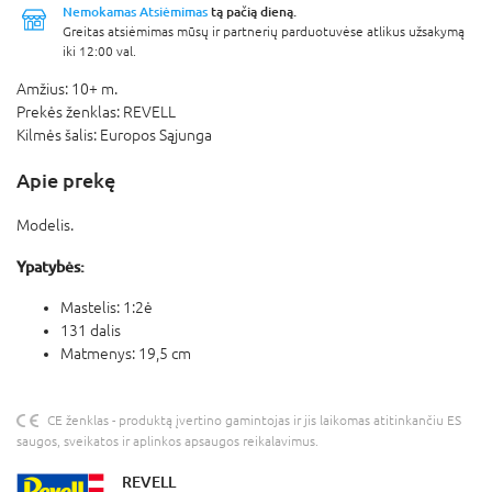
Nemokamas Atsiėmimas
tą pačią dieną.
Greitas atsiėmimas mūsų ir partnerių parduotuvėse atlikus užsakymą
iki 12:00 val.
Amžius:
10+ m.
Prekės ženklas:
REVELL
Kilmės šalis:
Europos Sąjunga
Apie prekę
Modelis.
Ypatybės:
Mastelis: 1:2ė
131 dalis
Matmenys: 19,5 cm
CE ženklas - produktą įvertino gamintojas ir jis laikomas atitinkančiu ES
saugos, sveikatos ir aplinkos apsaugos reikalavimus.
REVELL