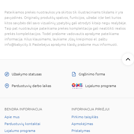
Pateikiamos prekės nuotraukos yra skirtos tik iliustraciniams tikslams ir yra
pavyzdinės. Originalių produktų spalvos, funkcijos, užrašai ir/ar bet kurios
kitos savybės dėl savo vizualinių ypatybių gali atrodyti kitaip negu realybėje.
Taip pat nuotraukoje pateikiama prekės komplektacija gali neatitikti realios
prekės komplektacijos. Todėl prašome vadovautis aprašyme pateikiama
informacija. Kilus klausimams, laukiame Jūsų kreipimosi el. paštu
info@babycity.lt Pastebėjus aprašymo klaidų prašome mus informuoti.
Užsakymo statusas
Grąžinimo forma
Parduotuvių darbo laikas
Lojalumo programa
BENDRA INFORMACIJA
INFORMACIJA PIRKĖJUI
Apie mus
Pirkimo taisyklės
Parduotuvių kontaktai
Apmokėjimas
Lojalumo programa
Pristatymas