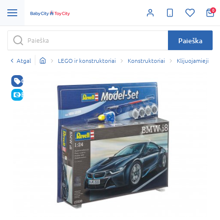
0
Paieška
Atgal
LEGO ir konstruktoriai
Konstruktoriai
Klijuojamieji
GERA KAINA
E-KAINA