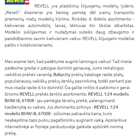
REVELL yra plastikinių klijuojamų modelių lyderis.
„Revell“ dizaineriai yra tiesiog pamišę dėl įvairių transporto
priemonių mažų modelių kūrimo. Rinkitės iš didelio asortimento -
kiekvienas automobilis, laivas, lėktuvas itin tiksliai atkartotas.
Modelio suklijavimas ir nudažymas suteiks daug džiaugsmo ir
pasididžiavimo savimi kiekvienam vaikui. REVELL klijuojami modeliai
patiks ir kolekcionieriams.
Mes esame tam, kad padėtume auginti laimingus vaikus! Tad mielai
padėsime greitai ir patogiai išsirinkti geriausią, Jums reikalingos
vaikiškos prekės variantą.
Babycity
prekių kataloge rasite platų
populiariausių vaikiškų prekių ženklų pasirinkimą, todėl perkant pas
mus visada rasite iš ko išsirinkti! Čia galite rinktis iš patikimo ir gerai
žinomo
REVELL
prekės ženklo asortimento.
REVELL 1:24 modelis
BMW i8, 67008
- jau pamėgta tėvelių prekė, palengvinanti
kasdienybę su vaikais. Jus dominantis pirkinys -
REVELL 1:24
modelis BMW i8, 67008
- siūlomas patrauklia kaina, kuris
neabejotinai taps puikiu pagalbininku auginant vaiką. Apsilankius
internetinėje ar fizinėje parduotuvėje galėsite apžiūrėti norimą
prekę.