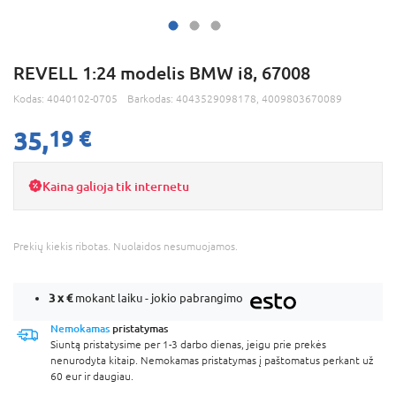
REVELL 1:24 modelis BMW i8, 67008
Kodas:
4040102-0705
Barkodas:
4043529098178, 4009803670089
35,
19 €
Kaina galioja tik internetu
Prekių kiekis ribotas. Nuolaidos nesumuojamos.
3 x
€
mokant laiku - jokio pabrangimo
Nemokamas
pristatymas
Siuntą pristatysime per 1-3 darbo dienas, jeigu prie prekės
nenurodyta kitaip. Nemokamas pristatymas į paštomatus perkant už
60 eur ir daugiau.