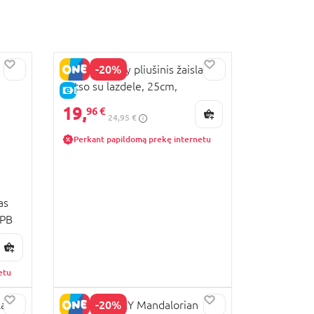
-20%
SIMBA Disney pliušinis žaislas
Lotso su lazdele, 25cm,
E-KAINA
6315870586NPB
19,
96 €
24,95 €
Perkant papildomą prekę internetu
as
NPB
etu
-20%
las
SIMBA DISNEY Mandalorian