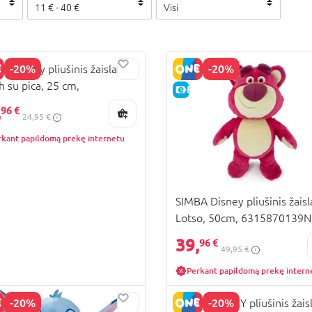
11
€ -
40
€
Visi
-20%
-20%
A Disney pliušinis žaislas
ch su pica, 25 cm,
KAINA
E-KAINA
5870514
,
96 €
24,95 €
rkant papildomą prekę internetu
SIMBA Disney pliušinis žaisl
Lotso, 50cm, 6315870139
39,
96 €
49,95 €
Perkant papildomą prekę intern
-20%
-20%
SIMBA DISNEY pliušinis žais