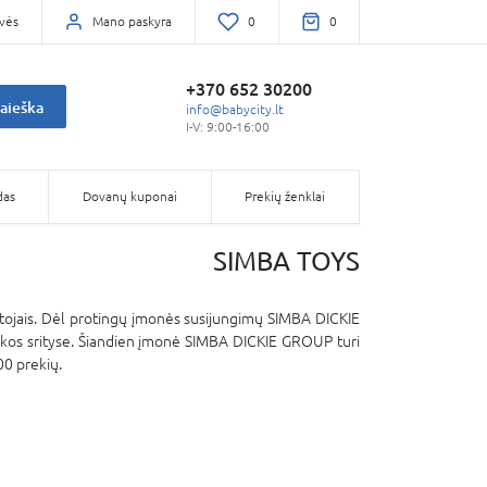
vės
Mano paskyra
0
0
+370 652 30200
aieška
info@babycity.lt
I-V: 9:00-16:00
das
Dovanų kuponai
Prekių ženklai
SIMBA TOYS
otojais. Dėl protingų įmonės susijungimų SIMBA DICKIE
nkos srityse. Šiandien įmonė SIMBA DICKIE GROUP turi
00 prekių.