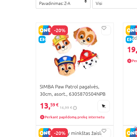
Pavadinimas: Z-A
Visi
-20%
SIMB
Stit
E-KAINA
E-
631
19
Pe
SIMBA Paw Patrol pagalvės,
30cm, asort., 6305870504NPB
13,
59 €
16,99 €
Perkant papildomą prekę internetu
-20%
SIMBA Disney minkštas žaislas