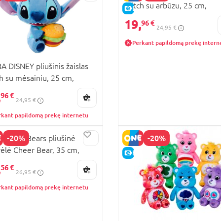
Stitch su arbūzu, 25 cm,
KAINA
E-KAINA
6315870192
19,
96 €
24,95 €
Perkant papildomą prekę intern
A DISNEY pliušinis žaislas
ch su mėsainiu, 25 cm,
5870513
,
96 €
24,95 €
rkant papildomą prekę internetu
-20%
-20%
A Care Bears pliušinė
rėlė Cheer Bear, 35 cm,
KAINA
E-KAINA
5878000038
,
56 €
26,95 €
rkant papildomą prekę internetu