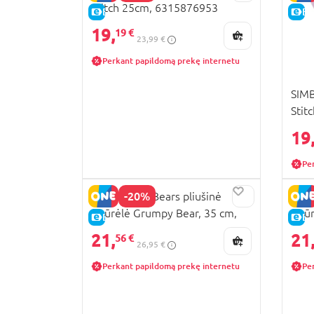
Stitch 25cm, 6315876953
E-KAINA
E-
19,
19 €
23,99 €
Perkant papildomą prekę internetu
SIMB
Stit
631
19
Pe
-20%
SIMBA Care Bears pliušinė
SIMB
figūrėlė Grumpy Bear, 35 cm,
figū
E-KAINA
E-
6305878004038
630
21,
21
56 €
26,95 €
Perkant papildomą prekę internetu
Pe