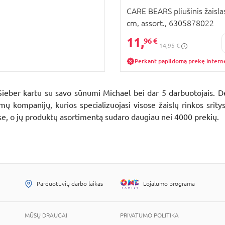
CARE BEARS pliušinis žaisla
cm, assort., 6305878022
11,
96 €
14,95 €
Perkant papildomą prekę intern
Sieber kartu su savo sūnumi Michael bei dar 5 darbuotojais. 
 kompanijų, kurios specializuojasi visose žaislų rinkos sri
se, o jų produktų asortimentą sudaro daugiau nei 4000 prekių.
Parduotuvių darbo laikas
Lojalumo programa
MŪSŲ DRAUGAI
PRIVATUMO POLITIKA