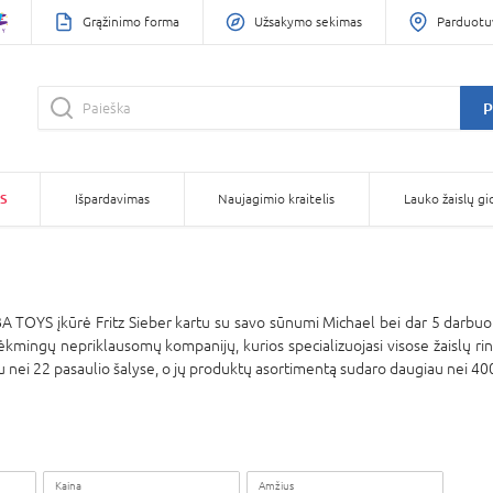
Grąžinimo forma
Užsakymo sekimas
Parduotu
P
S
Išpardavimas
Naujagimio kraitelis
Lauko žaislų gi
A TOYS įkūrė Fritz Sieber kartu su savo sūnumi Michael bei dar 5 darbu
mingų nepriklausomų kompanijų, kurios specializuojasi visose žaislų ri
 nei 22 pasaulio šalyse, o jų produktų asortimentą sudaro daugiau nei 40
Kaina
Amžius