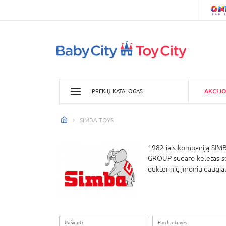
AKCIJO
PREKIŲ KATALOGAS
SIMBA TOYS
1982-iais kompaniją SIMB
GROUP sudaro keletas sėk
dukterinių įmonių daugiau
Rūšiuoti
Parduotuvės