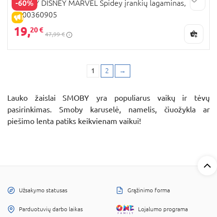
-60%
SMOBY DISNEY MARVEL Spidey įrankių lagaminas,
7600360905
IŠPARDAVIMAS
19,
20 €
47,99 €
1
2
→
Lauko žaislai SMOBY yra populiarus vaikų ir tėvų
pasirinkimas. Smoby karuselė, namelis, čiuožykla ar
piešimo lenta patiks keikvienam vaikui!
Užsakymo statusas
Grąžinimo forma
Parduotuvių darbo laikas
Lojalumo programa