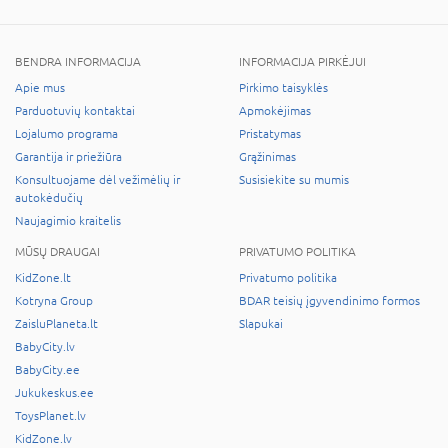
BENDRA INFORMACIJA
INFORMACIJA PIRKĖJUI
Apie mus
Pirkimo taisyklės
Parduotuvių kontaktai
Apmokėjimas
Lojalumo programa
Pristatymas
Garantija ir priežiūra
Grąžinimas
Konsultuojame dėl vežimėlių ir
Susisiekite su mumis
autokėdučių
Naujagimio kraitelis
MŪSŲ DRAUGAI
PRIVATUMO POLITIKA
KidZone.lt
Privatumo politika
Kotryna Group
BDAR teisių įgyvendinimo formos
ZaisluPlaneta.lt
Slapukai
BabyCity.lv
BabyCity.ee
Jukukeskus.ee
ToysPlanet.lv
KidZone.lv