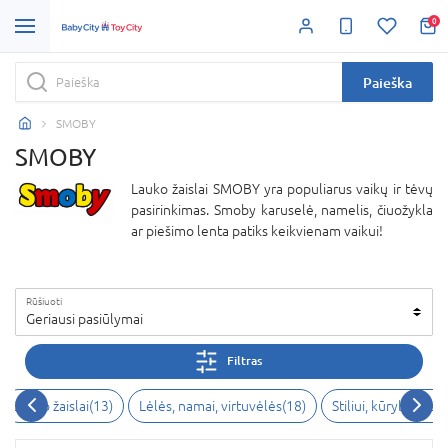
0
Paieška
SMOBY
SMOBY
Lauko žaislai SMOBY yra populiarus vaikų ir tėvų
pasirinkimas. Smoby karuselė, namelis, čiuožykla
ar piešimo lenta patiks keikvienam vaikui!
Rūšiuoti
Geriausi pasiūlymai
Filtras
Lauko žaislai(13)
Lėlės, namai, virtuvėlės(18)
Stiliui, kūrybai, va