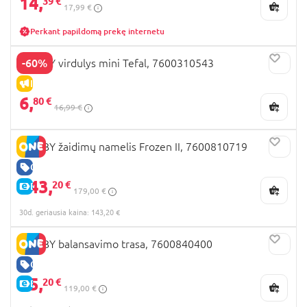
14,
39 €
17,99 €
Perkant papildomą prekę internetu
-60%
SMOBY virdulys mini Tefal, 7600310543
IŠPARDAVIMAS
6,
80 €
16,99 €
SMOBY žaidimų namelis Frozen II, 7600810719
GERA KAINA
143,
20 €
E-KAINA
179,00 €
30d. geriausia kaina: 143,20 €
SMOBY balansavimo trasa, 7600840400
GERA KAINA
95,
20 €
E-KAINA
119,00 €