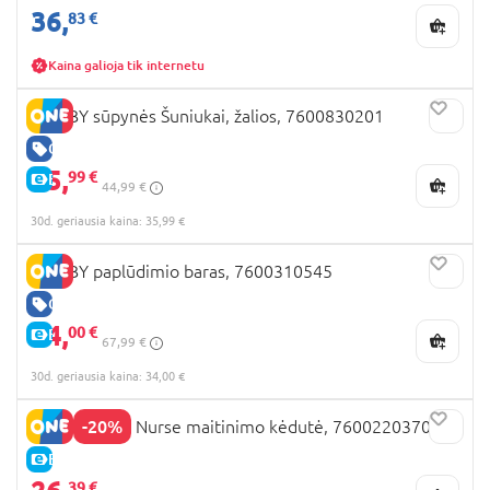
36,
83 €
Kaina galioja tik internetu
SMOBY sūpynės Šuniukai, žalios, 7600830201
GERA KAINA
35,
99 €
E-KAINA
44,99 €
30d. geriausia kaina: 35,99 €
SMOBY paplūdimio baras, 7600310545
GERA KAINA
34,
00 €
E-KAINA
67,99 €
30d. geriausia kaina: 34,00 €
-20%
SMOBY Baby Nurse maitinimo kėdutė, 7600220370
E-KAINA
39 €