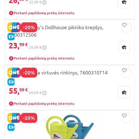
26,
32,99 €
Perkant papildomą prekę internetu
-20%
SMOBY Gabby's Dollhouse pikniko krepšys,
7600312506
E-KAINA
23,
99 €
29,99 €
Perkant papildomą prekę internetu
-20%
SMOBY Peppa virtuvės rinkinys, 7600310714
E-KAINA
55,
99 €
69,99 €
Perkant papildomą prekę internetu
-20%
E-KAINA