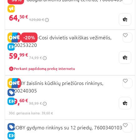
IŠPARDAVIMAS
64,
50 €
129,00 €
-20%
SMOBY Maxi-Cosi dvivietis vaikiškas vežimėlis,
7600253220
E-KAINA
59,
99 €
74,99 €
Perkant papildomą prekę internetu
SMOBY žaislinis kūdikių priežiūros rinkinys,
7600240305
GERA KAINA
39,
60 €
E-KAINA
98,99 €
30d. geriausia kaina: 39,60 €
GERA KAINA
SMOBY gydymo rinkinys su 12 priedų, 7600340103
E-KAINA