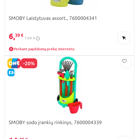
SMOBY Laistytuvas assort., 7600004341
6,
39 €
7,99 €
Perkant papildomą prekę internetu
-20%
E-KAINA
SMOBY sodo įrankių rinkinys, 7600004339