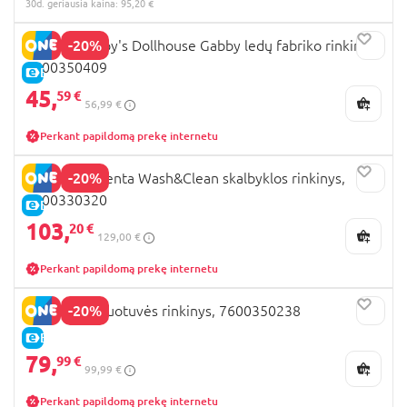
30d. geriausia kaina: 95,20 €
-20%
SMOBY Gabby's Dollhouse Gabby ledų fabriko rinkinys,
7600350409
E-KAINA
45,
59 €
56,99 €
Perkant papildomą prekę internetu
-20%
SMOBY Rowenta Wash&Clean skalbyklos rinkinys,
7600330320
E-KAINA
103,
20 €
129,00 €
Perkant papildomą prekę internetu
-20%
SMOBY parduotuvės rinkinys, 7600350238
E-KAINA
79,
99 €
99,99 €
Perkant papildomą prekę internetu