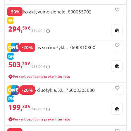
-50%
BIG lauko aktyvumo sienelė, 800055702
IŠPARDAVIMAS
294,
50 €
589,00 €
-20%
SMOBY namelis su čiuožykla, 7600810800
E-KAINA
503,
20 €
629,00 €
Perkant papildomą prekę internetu
-20%
SMOBY lauko čiuožykla, XL, 76008203030
E-KAINA
199,
20 €
249,00 €
Perkant papildomą prekę internetu