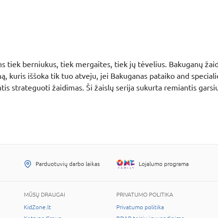
ns tiek berniukus, tiek mergaites, tiek jų tėvelius. Bakuganų ž
, kuris iššoka tik tuo atveju, jei Bakuganas pataiko and speciali
tis strateguoti žaidimas. Ši žaislų serija sukurta remiantis garsi
Parduotuvių darbo laikas
Lojalumo programa
MŪSŲ DRAUGAI
PRIVATUMO POLITIKA
KidZone.lt
Privatumo politika