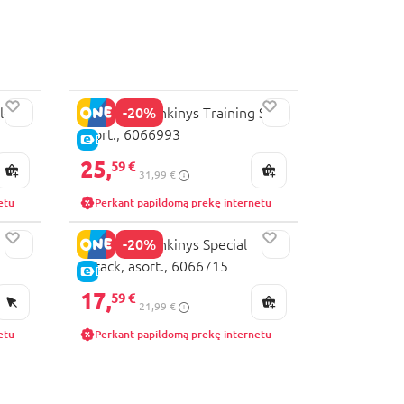
-20%
le
BAKUGAN rinkinys Training Set,
asort., 6066993
E-KAINA
25,
59 €
31,99 €
etu
Perkant papildomą prekę internetu
-20%
BAKUGAN rinkinys Special
Attack, asort., 6066715
E-KAINA
17,
59 €
21,99 €
etu
Perkant papildomą prekę internetu