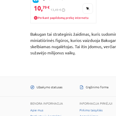
10,
79 €
13,49 €
Perkant papildomą prekę internetu
Bakugan tai strateginis žaidimas, kuris sudomi
miniatiūrinės figūros, kurios vaizduoja Bakuganą
skelbiamas nugalėtojas. Tai itin įdomus, verčian
sužavėjo milijonus vaikų.
Užsakymo statusas
Grąžinimo forma
BENDRA INFORMACIJA
INFORMACIJA PIRKĖJUI
Apie mus
Pirkimo taisyklės