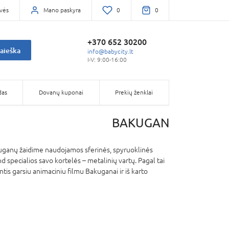
vės
Mano paskyra
0
0
+370 652 30200
aieška
info@babycity.lt
I-V: 9:00-16:00
das
Dovanų kuponai
Prekių ženklai
BAKUGAN
Bakuganų žaidime naudojamos sferinės, spyruoklinės
nd specialios savo kortelės – metalinių vartų. Pagal tai
ntis garsiu animaciniu filmu Bakuganai ir iš karto