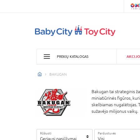
AKCIJO
PREKIŲ KATALOGAS
BAKUGAN
Bakugan tai strateginis ž
miniatiūrinės figūros, kur
skelbiamas nugalėtojas. Ta
sužavėjo milijonus vaikų.
Rūšiuoti
Parduotuvės
Geriausi pasiūlymai
Visi