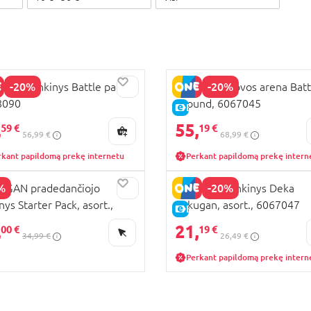
-20%
-20%
GAN rinkinys Battle pack,
BAKUGAN kovos arena Batt
8090
Ground, 6067045
KAINA
E-KAINA
,
55,
59 €
19 €
56,99 €
68,99 €
rkant papildomą prekę internetu
Perkant papildomą prekę intern
%
-20%
UGAN pradedančiojo
BAKUGAN rinkinys Deka
nys Starter Pack, asort.,
Bakugan, asort., 6067047
PARDAVIMAS
E-KAINA
6989
,
21,
00 €
19 €
34,99 €
26,49 €
Perkant papildomą prekę intern