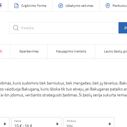
Grąžinimo forma
Užsakymo sekimas
Parduotu
P
S
Išpardavimas
Naujagimio kraitelis
Lauko žaislų gi
aidimas, kuris sudomins tiek berniukus, tiek mergaites, tiek jų tėvelius. 
ios vaizduoja Bakuganą, kuris iššoka tik tuo atveju, jei Bakuganas pataiko a
i itin įdomus, verčiantis strateguoti žaidimas. Ši žaislų serija sukurta remia
Kaina
Amžius
10
€ -
56
€
Visi