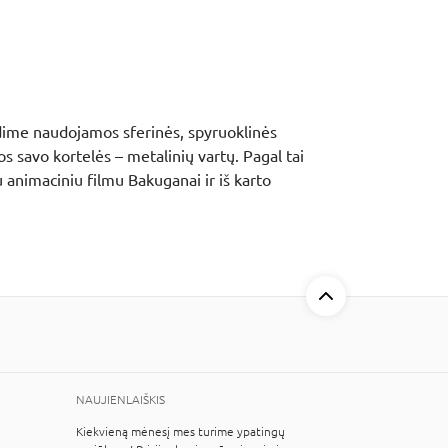
aidime naudojamos sferinės, spyruoklinės
os savo kortelės – metalinių vartų. Pagal tai
u animaciniu filmu Bakuganai ir iš karto
NAUJIENLAIŠKIS
Kiekvieną mėnesį mes turime ypatingų