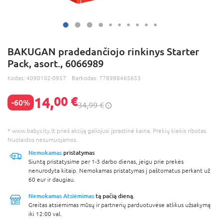
BAKUGAN pradedančiojo rinkinys Starter
Pack, asort., 6066989
Kodas:
4090102-0957
Barkodas:
778988465653
14,
00 €
-60%
34,99 €
* www.babycity.lt prieš akciją galiojusi įprastinė kaina. Prekių kiekis ribotas.
Nuolaidos nesumuojamos.
Nemokamas
pristatymas
Siuntą pristatysime per 1-3 darbo dienas, jeigu prie prekės
nenurodyta kitaip. Nemokamas pristatymas į paštomatus perkant už
60 eur ir daugiau.
Nemokamas Atsiėmimas
tą pačią dieną.
Greitas atsiėmimas mūsų ir partnerių parduotuvėse atlikus užsakymą
iki 12:00 val.