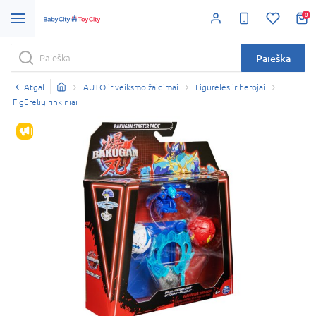
0
Paieška
Atgal
AUTO ir veiksmo žaidimai
Figūrėlės ir herojai
Figūrėlių rinkiniai
IŠPARDAVIMAS