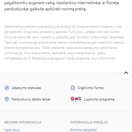
pagalbininku auginant vaiką. Apsilankius internetinėje ar fizinėje
parduotuvėje galėsite apžiūrėti norimą prekę.
Pateikiamos prekės nuotraukos yra skirtos tik iliustraciniams tikslams ir yra
pavyzdinės. Originalių produktų spalvos, funkcijos, užrašai ir/ar bet kurios
kitos savybės dėl savo vizualinių ypatybių gali atrodyti kitaip negu realybėje.
Taip pat nuotraukoje pateikiama prekės komplektacija gali neatitikti realios
prekės komplektacijos. Todėl prašome vadovautis aprašyme pateikiama
informacija. Kilus klausimams, laukiame Jūsų kreipimosi el. paštu
info@babycity.lt Pastebėjus aprašymo klaidų prašome mus informuoti.
Užsakymo statusas
Grąžinimo forma
Parduotuvių darbo laikas
Lojalumo programa
BENDRA INFORMACIJA
INFORMACIJA PIRKĖJUI
Apie mus
Pirkimo taisyklės