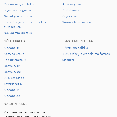
Parduotuvių kontaktai
Apmokėjimas
Lojalumo programa
Pristatymas
Garantija ir priežiūra
Grąžinimas
Konsultuojame dėl vežimėlių ir
Susisiekite su mumis
autokėdučių
Naujagimio kraitelis
MŪSŲ DRAUGAI
PRIVATUMO POLITIKA
KidZone.lt
Privatumo politika
Kotryna Group
BDAR teisių įgyvendinimo formos
ZaisluPlaneta.lt
Slapukai
BabyCity.lv
BabyCity.ee
Jukukeskus.ee
ToysPlanet.lv
KidZone.lv
KidZone.ee
NAUJIENLAIŠKIS
Kiekvieną mėnesį mes turime