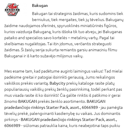
Bakugan
Bakugan tai strateginis žaidimas, kuris sudomins tiek
berniukus, tiek mergaites, tiek jų tėvelius. Bakuganų
žaidime naudojamos sferinės, spyruoklinės miniatiūrinės figūros,
kurios vaizduoja Bakuganą, kuris iššoka tik tuo atveju, jei Bakuganas
pataiko and specialios savo kortelės – metalinių vartų. Pagal tai
skelbiamas nugalėtojas. Tai itin įdomus, verčiantis strateguoti
žaidimas. Ši žaislų serija sukurta remiantis garsiu animaciniu filmu
Bakuganai ir iš karto sužavėjo milijonus vaikų.
Mes esame tam, kad padėtume auginti laimingus vaikus! Tad mielai
padėsime greitai ir patogiai išsirinkti geriausią, Jums reikalingos
vaikiškos prekės variantą.
Babycity
prekių kataloge rasite platų
populiariausių vaikiškų prekių ženklų pasirinkimą, todėl perkant pas
mus visada rasite iš ko išsirinkti! Čia galite rinktis iš patikimo ir gerai
žinomo
BAKUGAN
prekės ženklo asortimento.
BAKUGAN
pradedančiojo rinkinys Starter Pack, asort., 6066989
- jau pamėgta
tėvelių prekė, palengvinanti kasdienybę su vaikais. Jus dominantis
pirkinys -
BAKUGAN pradedančiojo rinkinys Starter Pack, asort.,
6066989
- siūlomas patrauklia kaina, kuris neabejotinai taps puikiu