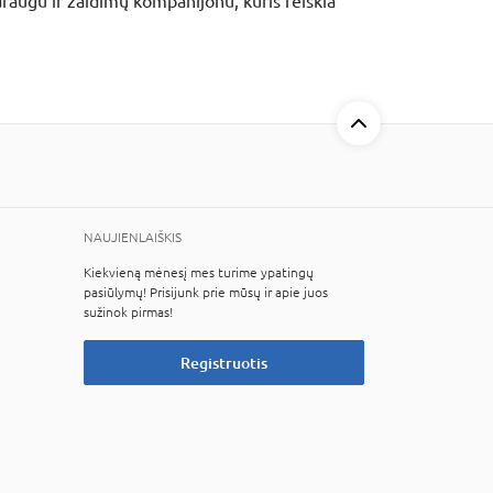
augu ir žaidimų kompanijonu, kuris reiškia
NAUJIENLAIŠKIS
Kiekvieną mėnesį mes turime ypatingų
pasiūlymų! Prisijunk prie mūsų ir apie juos
sužinok pirmas!
Registruotis