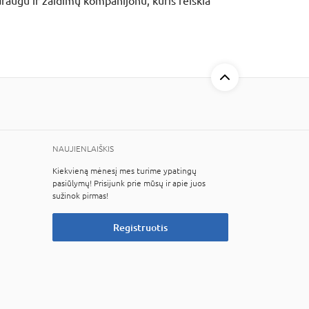
augu ir žaidimų kompanijonu, kuris reiškia
NAUJIENLAIŠKIS
Kiekvieną mėnesį mes turime ypatingų
pasiūlymų! Prisijunk prie mūsų ir apie juos
sužinok pirmas!
Registruotis