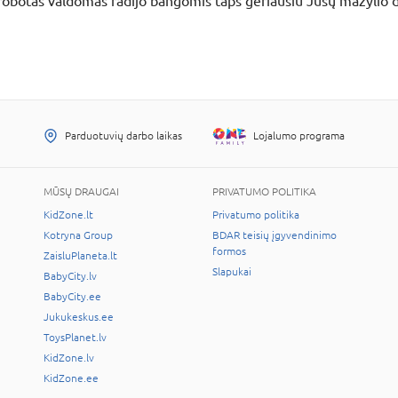
obotas valdomas radijo bangomis taps geriausiu Jūsų mažylio dr
Parduotuvių darbo laikas
Lojalumo programa
MŪSŲ DRAUGAI
PRIVATUMO POLITIKA
KidZone.lt
Privatumo politika
Kotryna Group
BDAR teisių įgyvendinimo
formos
ZaisluPlaneta.lt
Slapukai
BabyCity.lv
BabyCity.ee
Jukukeskus.ee
ToysPlanet.lv
KidZone.lv
KidZone.ee