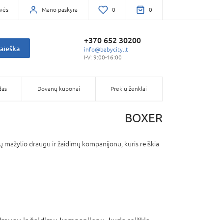
vės
Mano paskyra
0
0
+370 652 30200
aieška
info@babycity.lt
I-V: 9:00-16:00
das
Dovanų kuponai
Prekių ženklai
BOXER
 mažylio draugu ir žaidimų kompanijonu, kuris reiškia