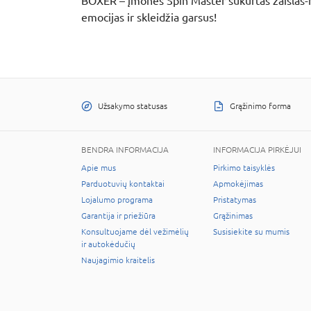
BOXER – įmonės Spin Master sukurtas žaislas-r
emocijas ir skleidžia garsus!
Užsakymo statusas
Grąžinimo forma
BENDRA INFORMACIJA
INFORMACIJA PIRKĖJUI
Apie mus
Pirkimo taisyklės
Parduotuvių kontaktai
Apmokėjimas
Lojalumo programa
Pristatymas
Garantija ir priežiūra
Grąžinimas
Konsultuojame dėl vežimėlių
Susisiekite su mumis
ir autokėdučių
Naujagimio kraitelis