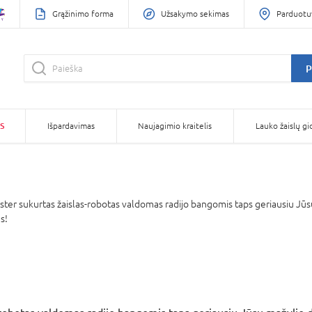
Grąžinimo forma
Užsakymo sekimas
Parduotu
P
S
Išpardavimas
Naujagimio kraitelis
Lauko žaislų gi
er sukurtas žaislas-robotas valdomas radijo bangomis taps geriausiu Jūsų
s!