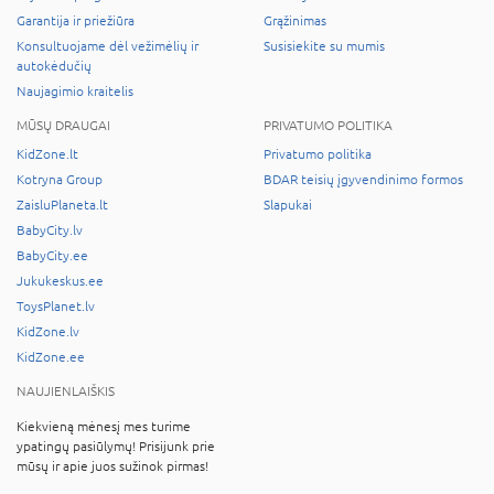
Garantija ir priežiūra
Grąžinimas
Konsultuojame dėl vežimėlių ir
Susisiekite su mumis
autokėdučių
Naujagimio kraitelis
MŪSŲ DRAUGAI
PRIVATUMO POLITIKA
KidZone.lt
Privatumo politika
Kotryna Group
BDAR teisių įgyvendinimo formos
ZaisluPlaneta.lt
Slapukai
BabyCity.lv
BabyCity.ee
Jukukeskus.ee
ToysPlanet.lv
KidZone.lv
KidZone.ee
NAUJIENLAIŠKIS
Kiekvieną mėnesį mes turime
ypatingų pasiūlymų! Prisijunk prie
mūsų ir apie juos sužinok pirmas!