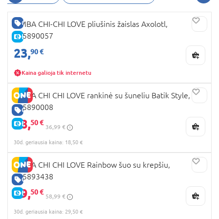
GERA KAINA
SIMBA CHI-CHI LOVE pliušinis žaislas Axolotl,
105890057
E-KAINA
23,
90 €
Kaina galioja tik internetu
SIMBA CHI CHI LOVE rankinė su šuneliu Batik Style,
105890008
GERA KAINA
18,
50 €
E-KAINA
36,99 €
30d. geriausia kaina: 18,50 €
SIMBA CHI CHI LOVE Rainbow šuo su krepšiu,
105893438
GERA KAINA
29,
50 €
E-KAINA
58,99 €
30d. geriausia kaina: 29,50 €