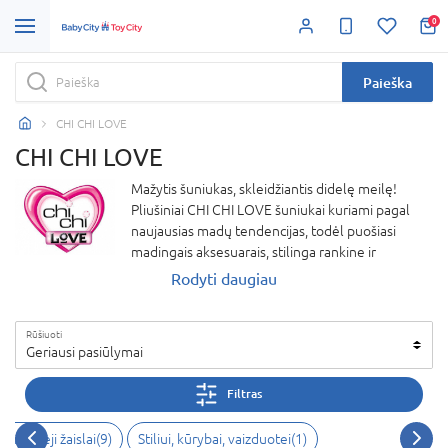
0
Paieška
CHI CHI LOVE
CHI CHI LOVE
Mažytis šuniukas, skleidžiantis didelę meilę!
Pliušiniai CHI CHI LOVE šuniukai kuriami pagal
naujausias madų tendencijas, todėl puošiasi
madingais aksesuarais, stilinga rankine ir
drabužiais. Čihuahua – tai patys stilingiausi 4-9
Rodyti daugiau
metų amžiaus mergaičių draugai.
Rūšiuoti
Geriausi pasiūlymai
Filtras
Minkštieji žaislai(9)
Stiliui, kūrybai, vaizduotei(1)