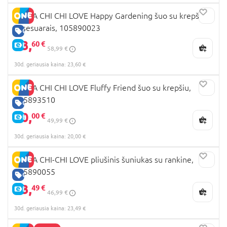
SIMBA CHI CHI LOVE Happy Gardening šuo su krepšiu ir
aksesuarais, 105890023
GERA KAINA
23,
60 €
E-KAINA
58,99 €
30d. geriausia kaina: 23,60 €
SIMBA CHI CHI LOVE Fluffy Friend šuo su krepšiu,
105893510
GERA KAINA
20,
00 €
E-KAINA
49,99 €
30d. geriausia kaina: 20,00 €
SIMBA CHI-CHI LOVE pliušinis šuniukas su rankine,
105890055
GERA KAINA
23,
49 €
E-KAINA
46,99 €
30d. geriausia kaina: 23,49 €