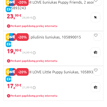
-20%
SIMBA CHI CHI LOVE šuniukas Puppy Friends, 2 asort.,
105893243
E-KAINA
23,
99 €
29,99 €
Perkant papildomą prekę internetu
-20%
CHI CHI LOVE pliušinis šuniukas, 105890015
E-KAINA
19,
99 €
24,99 €
Perkant papildomą prekę internetu
-20%
SIMBA CHI CHI LOVE Little Puppy šuniukas, 105893237
E-KAINA
17,
59 €
21,99 €
Perkant papildomą prekę internetu