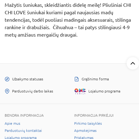
Mažytis šuniukas, skleidžiantis didelę meilę! Pliušiniai CHI
CHI LOVE šuniukai kuriami pagal naujausias madų
tendencijas, todėl puošiasi madingais aksesuarais, stilinga
rankine ir drabužiais. Čihuahua – tai patys stilingiausi 4-9
metų amžiaus mergaičių draugai.
Užsakymo statusas
Grąžinimo forma
Parduotuvių darbo laikas
Lojalumo programa
BENDRA INFORMACIJA
INFORMACIJA PIRKĖJUI
Apie mus
Pirkimo taisyklės
Parduotuvių kontaktai
Apmokėjimas
Lojalumo programa
Pristatymas