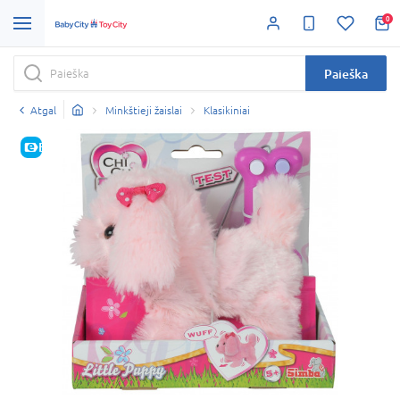
0
Paieška
Atgal
Minkštieji žaislai
Klasikiniai
E-KAINA