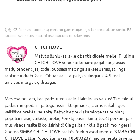
CE ženklas - produktą įvertino gamintojas ir jis laikomas atitinkančiu ES
saugos, sveikatos ir aplinkos apsaugos reikalavimus.
CHI CHI LOVE
Mažytis šuniukas, skleidžiantis didelę meilę! Pliušiniai
CHI CHI LOVE šuniukai kuriami pagal naujausias
madų tendencijas, todėl puošiasi madingais aksesuarais, stilinga
rankine ir drabužiais. Čihuahua – tai patys stilingiausi 4-9 metų
amžiaus mergaičių draugai.
Mes esame tam, kad padėtume auginti laimingus vaikus! Tad mielai
padėsime greitai ir patogiai išsirinkti geriausią, Jums reikalingos
vaikiškos prekės variantą.
Babycity
prekių kataloge rasite platų
populiariausių vaikiškų prekių ženklų pasirinkimą, todėl perkant pas
mus visada rasite iš ko išsirinkti! Čia galite rinktis iš patikimo ir gerai
žinomo
SIMBA CHI CHI LOVE
prekės ženklo asortimento.
SIMBA CHI
CHI LOVE Little Puppy šuniukas, 105893237
- jau pamėgta tėvelių