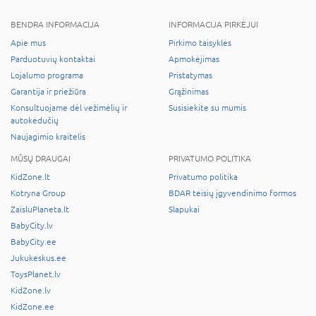
BENDRA INFORMACIJA
INFORMACIJA PIRKĖJUI
Apie mus
Pirkimo taisyklės
Parduotuvių kontaktai
Apmokėjimas
Lojalumo programa
Pristatymas
Garantija ir priežiūra
Grąžinimas
Konsultuojame dėl vežimėlių ir
Susisiekite su mumis
autokėdučių
Naujagimio kraitelis
MŪSŲ DRAUGAI
PRIVATUMO POLITIKA
KidZone.lt
Privatumo politika
Kotryna Group
BDAR teisių įgyvendinimo formos
ZaisluPlaneta.lt
Slapukai
BabyCity.lv
BabyCity.ee
Jukukeskus.ee
ToysPlanet.lv
KidZone.lv
KidZone.ee