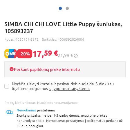
SIMBA CHI CHI LOVE Little Puppy šuniukas,
105893237
Kodas:
4020101-2672
Barkodas:
4006592026004
17,
59 €
-20%
21,99 €
Perkant papildomą prekę internetu
Norėčiau įsigyti kortelę ir pasinaudoti nuolaida. Sutinku su
lojalumo programos
sąlygomis ir taisyklėmis
Prekių kiekis ribotas. Nuolaidos nesumuojamos.
Nemokamas
pristatymas
Siuntą pristatysime per 1-3 darbo dienas, jeigu prie prekės
nenurodyta kitaip. Nemokamas pristatymas į paštomatus perkant už
60 eur ir daugiau.