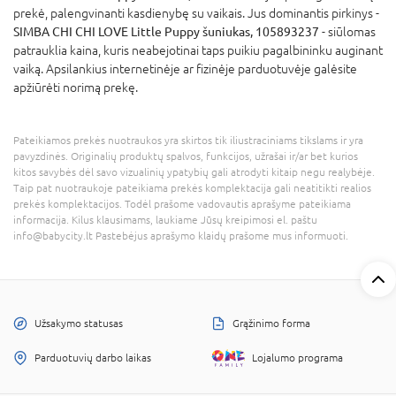
prekė, palengvinanti kasdienybę su vaikais. Jus dominantis pirkinys -
SIMBA CHI CHI LOVE Little Puppy šuniukas, 105893237
- siūlomas
patrauklia kaina, kuris neabejotinai taps puikiu pagalbininku auginant
vaiką. Apsilankius internetinėje ar fizinėje parduotuvėje galėsite
apžiūrėti norimą prekę.
Pateikiamos prekės nuotraukos yra skirtos tik iliustraciniams tikslams ir yra
pavyzdinės. Originalių produktų spalvos, funkcijos, užrašai ir/ar bet kurios
kitos savybės dėl savo vizualinių ypatybių gali atrodyti kitaip negu realybėje.
Taip pat nuotraukoje pateikiama prekės komplektacija gali neatitikti realios
prekės komplektacijos. Todėl prašome vadovautis aprašyme pateikiama
informacija. Kilus klausimams, laukiame Jūsų kreipimosi el. paštu
info@babycity.lt Pastebėjus aprašymo klaidų prašome mus informuoti.
Užsakymo statusas
Grąžinimo forma
Parduotuvių darbo laikas
Lojalumo programa