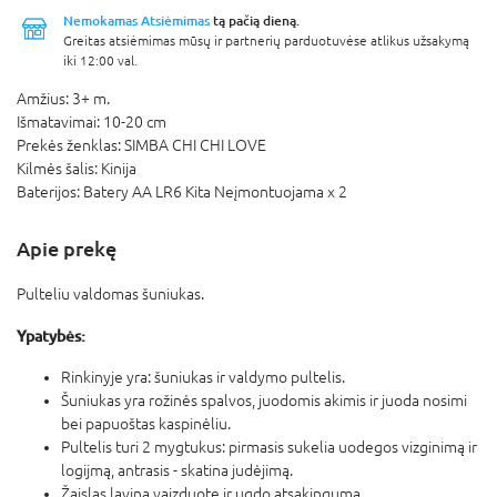
Nemokamas Atsiėmimas
tą pačią dieną.
Greitas atsiėmimas mūsų ir partnerių parduotuvėse atlikus užsakymą
iki 12:00 val.
Amžius:
3+ m.
Išmatavimai:
10-20 cm
Prekės ženklas:
SIMBA CHI CHI LOVE
Kilmės šalis:
Kinija
Baterijos:
Batery AA LR6 Kita Neįmontuojama x 2
Apie prekę
Pulteliu valdomas šuniukas.
Ypatybės:
Rinkinyje yra: šuniukas ir valdymo pultelis.
Šuniukas yra rožinės spalvos, juodomis akimis ir juoda nosimi
bei papuoštas kaspinėliu.
Pultelis turi 2 mygtukus: pirmasis sukelia uodegos vizginimą ir
logijmą, antrasis - skatina judėjimą.
Žaislas lavina vaizduotę ir ugdo atsakingumą.