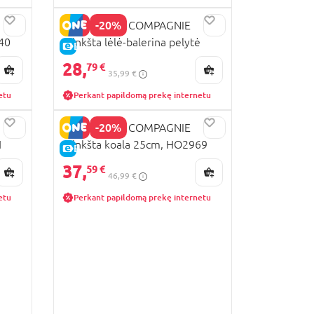
-20%
DOUDOU ET COMPAGNIE
40
minkšta lėlė-balerina pelytė
E-KAINA
30cm, DC3975
28,
79 €
35,99 €
etu
Perkant papildomą prekę internetu
-20%
DOUDOU ET COMPAGNIE
1
minkšta koala 25cm, HO2969
E-KAINA
37,
59 €
46,99 €
etu
Perkant papildomą prekę internetu