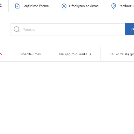
Grąžinimo forma
Užsakymo sekimas
Parduotu
P
S
Išpardavimas
Naujagimio kraitelis
Lauko žaislų gi