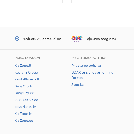
Parduotuvių darbo laikas
Lojalumo programa
MŪSŲ DRAUGAI
PRIVATUMO POLITIKA
KidZone.lt
Privatumo politika
Kotryna Group
BDAR teisių įgyvendinimo
formos
ZaisluPlaneta.lt
Slapukai
BabyCity.lv
BabyCity.ee
Jukukeskus.ee
ToysPlanet.lv
KidZone.lv
KidZone.ee