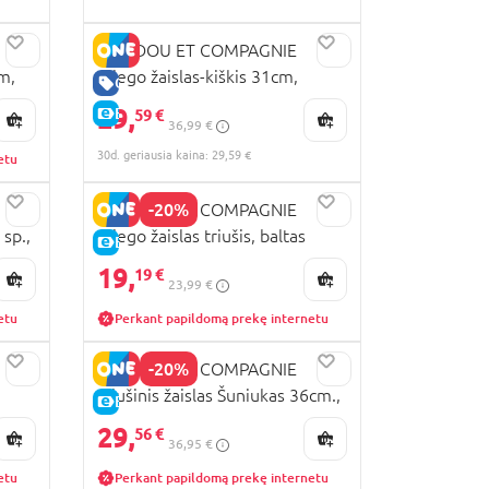
DOUDOU ET COMPAGNIE
m,
miego žaislas-kiškis 31cm,
GERA KAINA
DC3487
29,
E-KAINA
59 €
36,99 €
30d. geriausia kaina: 29,59 €
etu
-20%
DOUDOU ET COMPAGNIE
 sp.,
miego žaislas triušis, baltas
E-KAINA
18cm, DC4190
19,
19 €
23,99 €
etu
Perkant papildomą prekę internetu
-20%
DOUDOU ET COMPAGNIE
Pliušinis žaislas Šuniukas 36cm.,
E-KAINA
DC4564
29,
56 €
36,95 €
etu
Perkant papildomą prekę internetu