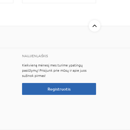
NAUJIENLAIŠKIS
Kiekvieną mėnesį mes turime ypatingų
pasiūlymų! Prisijunk prie mūsų ir apie juos
sužinok pirmas!
Registruotis