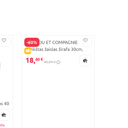
-60%
DOUDOU ET COMPAGNIE
minkštas žaislas žirafa 30cm,
IŠPARDAVIMAS
DC4074
18,
40 €
45,99 €
os 40
etu