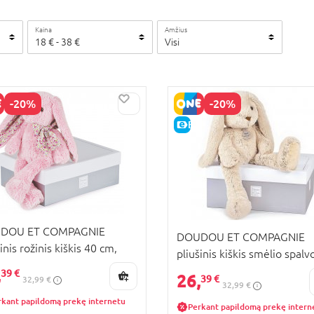
Kaina
Amžius
18
€ -
38
€
Visi
-20%
-20%
KAINA
E-KAINA
DOU ET COMPAGNIE
DOUDOU ET COMPAGNIE
inis rožinis kiškis 40 cm,
pliušinis kiškis smėlio spalv
435
cm, HO2431
,
39 €
26,
39 €
32,99 €
32,99 €
rkant papildomą prekę internetu
Perkant papildomą prekę intern