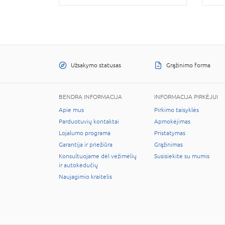
Užsakymo statusas
Grąžinimo forma
BENDRA INFORMACIJA
INFORMACIJA PIRKĖJUI
Apie mus
Pirkimo taisyklės
Parduotuvių kontaktai
Apmokėjimas
Lojalumo programa
Pristatymas
Garantija ir priežiūra
Grąžinimas
Konsultuojame dėl vežimėlių
Susisiekite su mumis
ir autokėdučių
Naujagimio kraitelis