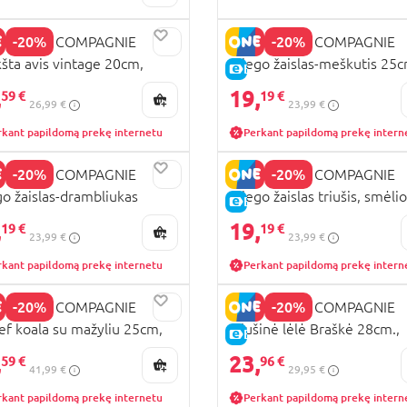
-20%
-20%
DOU ET COMPAGNIE
DOUDOU ET COMPAGNIE
šta avis vintage 20cm,
miego žaislas-meškutis 25c
KAINA
E-KAINA
128
DC4187
,
19,
59 €
19 €
26,99 €
23,99 €
rkant papildomą prekę internetu
Perkant papildomą prekę intern
-20%
-20%
DOU ET COMPAGNIE
DOUDOU ET COMPAGNIE
o žaislas-drambliukas
miego žaislas triušis, smėlio
KAINA
E-KAINA
m, DC4188
18cm, DC4192
,
19,
19 €
19 €
23,99 €
23,99 €
rkant papildomą prekę internetu
Perkant papildomą prekę intern
-20%
-20%
DOU ET COMPAGNIE
DOUDOU ET COMPAGNIE
ef koala su mažyliu 25cm,
Pliušinė lėlė Braškė 28cm.,
KAINA
E-KAINA
791
JJ6064
,
23,
59 €
96 €
41,99 €
29,95 €
rkant papildomą prekę internetu
Perkant papildomą prekę intern