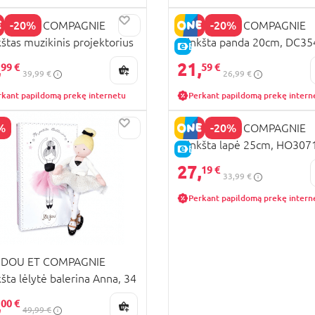
-20%
-20%
DOU ET COMPAGNIE
DOUDOU ET COMPAGNIE
štas muzikinis projektorius
minkšta panda 20cm, DC35
KAINA
E-KAINA
is 19cm, DC4202
,
21,
99 €
59 €
39,99 €
26,99 €
rkant papildomą prekę internetu
Perkant papildomą prekę intern
%
-20%
DOUDOU ET COMPAGNIE
minkšta lapė 25cm, HO307
PARDAVIMAS
E-KAINA
27,
19 €
33,99 €
Perkant papildomą prekę intern
DOU ET COMPAGNIE
šta lėlytė balerina Anna, 34
JJ6035
,
00 €
49,99 €