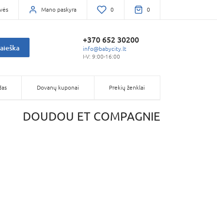
vės
Mano paskyra
0
0
+370 652 30200
aieška
info@babycity.lt
I-V: 9:00-16:00
das
Dovanų kuponai
Prekių ženklai
DOUDOU ET COMPAGNIE