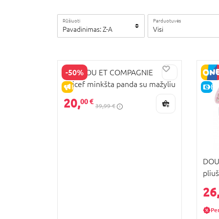
Rūšiuoti
Parduotuvės
Pavadinimas: Z-A
Visi
-50%
DOUDOU ET COMPAGNIE
unicef minkšta panda su mažyliu
IŠPARDAVIMAS
E-
25cm, DC3987
20,
00 €
39,99 €
DOU
pliuš
HO2
26
Pe