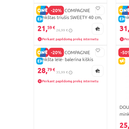
-20%
DOUDOU ET COMPAGNIE
DOU
minkštas triušis SWEETY 40 cm,
mink
E-KAINA
E-
HO2145
kišk
21,
31
59 €
26,99 €
Perkant papildomą prekę internetu
Pe
-20%
-50
DOUDOU ET COMPAGNIE
minkšta lėlė- balerina kiškis
E-KAINA
IŠ
30cm, DC3972
28,
79 €
35,99 €
Perkant papildomą prekę internetu
DOU
mink
cm, 
25