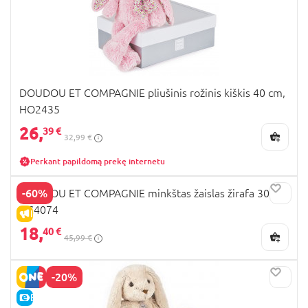
DOUDOU ET COMPAGNIE pliušinis rožinis kiškis 40 cm,
HO2435
26,
39 €
32,99 €
Perkant papildomą prekę internetu
-60%
DOUDOU ET COMPAGNIE minkštas žaislas žirafa 30cm,
DC4074
IŠPARDAVIMAS
18,
40 €
45,99 €
-20%
E-KAINA