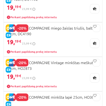
E-KAINA
19,
19 €
23,99 €
Perkant papildomą prekę internetu
-20%
DOUDOU ET COMPAGNIE miego žaislas triušis, baltas
18cm, DC4190
E-KAINA
19,
19 €
23,99 €
Perkant papildomą prekę internetu
-20%
DOUDOU ET COMPAGNIE Vintage minkštas meškutis
27cm, HO2873
E-KAINA
19,
19 €
23,99 €
Perkant papildomą prekę internetu
-20%
DOUDOU ET COMPAGNIE minkšta lapė 25cm, HO3071
E-KAINA