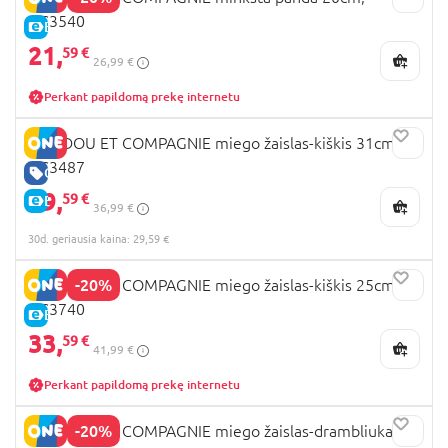
DC3540
E-KAINA
21,
59 €
26,99 €
Perkant papildomą prekę internetu
DOUDOU ET COMPAGNIE miego žaislas-kiškis 31cm,
DC3487
GERA KAINA
29,
59 €
E-KAINA
36,99 €
30d. geriausia kaina: 29,59 €
-20%
DOUDOU ET COMPAGNIE miego žaislas-kiškis 25cm,
DC3740
E-KAINA
33,
59 €
41,99 €
Perkant papildomą prekę internetu
-20%
DOUDOU ET COMPAGNIE miego žaislas-drambliukas