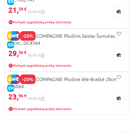
E-KAINA
21,
59 €
26,99 €
Perkant papildomą prekę internetu
-20%
DOUDOU ET COMPAGNIE Pliušinis žaislas Šuniukas
36cm., DC4564
E-KAINA
29,
56 €
36,95 €
Perkant papildomą prekę internetu
-20%
DOUDOU ET COMPAGNIE Pliušinė lėlė Braškė 28cm.,
JJ6064
E-KAINA
23,
96 €
29,95 €
Perkant papildomą prekę internetu