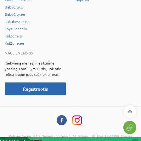
BabyCity.lv
BabyCity.ee
Jukukeskus.ee
ToysPlanet.lv
KidZone.lv
KidZone.ee
NAUJIENLAIŠKIS
Kiekvieną mėnesį mes turime
ypatingų pasiūlymų! Prisijunk prie
mūsų ir apie juos sužinok pirmas!
Registruotis
Kotryna Group, UAB
, Dariaus ir Girėno g. 34, Vilnius, LIETUVA, LT-02189, Įmonės