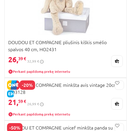
DOUDOU ET COMPAGNIE pliušinis kiškis smėlio
spalvos 40 cm, HO2431
26,
39 €
32,99 €
Perkant papildomą prekę internetu
-20%
DOUDOU ET COMPAGNIE minkšta avis vintage 20cm,
HO3128
E-KAINA
21,
59 €
26,99 €
Perkant papildomą prekę internetu
-50%
DOUDOU ET COMPAGNIE unicef minkšta panda su