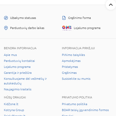
Užsakymo statusas
Grąžinimo forma
Parduotuvių darbo laikas
Lojalumo programa
BENDRA INFORMACIJA
INFORMACIJA PIRKĖJUI
Apie mus
Pirkimo taisyklės
Parduotuvių kontaktai
Apmokėjimas
Lojalumo programa
Pristatymas
Garantija ir priežiūra
Grąžinimas
Konsultuojame dėl vežimėlių ir
Susisiekite su mumis
autokėdučių
Naujagimio kraitelis
MŪSŲ DRAUGAI
PRIVATUMO POLITIKA
KidZone.lt
Privatumo politika
Kotryna Group
BDAR teisių įgyvendinimo formos
ZaisluPlaneta.lt
Slapukai