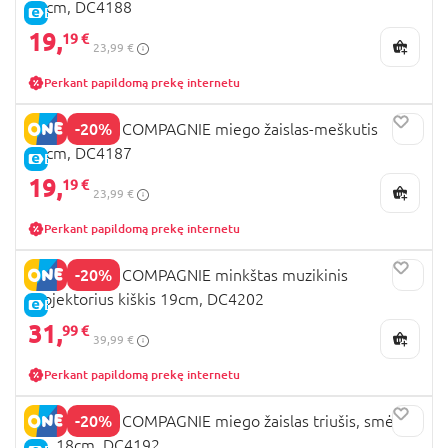
25cm, DC4188
E-KAINA
19,
19 €
23,99 €
Perkant papildomą prekę internetu
-20%
DOUDOU ET COMPAGNIE miego žaislas-meškutis
25cm, DC4187
E-KAINA
19,
19 €
23,99 €
Perkant papildomą prekę internetu
-20%
DOUDOU ET COMPAGNIE minkštas muzikinis
projektorius kiškis 19cm, DC4202
E-KAINA
31,
99 €
39,99 €
Perkant papildomą prekę internetu
-20%
DOUDOU ET COMPAGNIE miego žaislas triušis, smėlio
sp., 18cm, DC4192