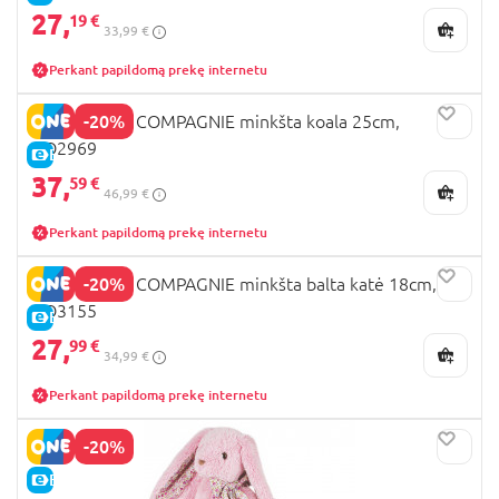
27,
19 €
33,99 €
Perkant papildomą prekę internetu
-20%
DOUDOU ET COMPAGNIE minkšta koala 25cm,
HO2969
E-KAINA
37,
59 €
46,99 €
Perkant papildomą prekę internetu
-20%
DOUDOU ET COMPAGNIE minkšta balta katė 18cm,
HO3155
E-KAINA
27,
99 €
34,99 €
Perkant papildomą prekę internetu
-20%
E-KAINA