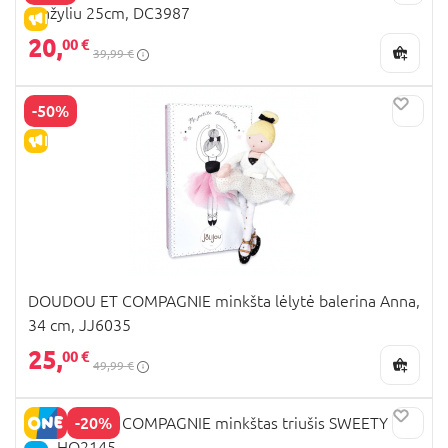
mažyliu 25cm, DC3987
IŠPARDAVIMAS
20,
00 €
39,99 €
-50%
IŠPARDAVIMAS
DOUDOU ET COMPAGNIE minkšta lėlytė balerina Anna,
34 cm, JJ6035
25,
00 €
49,99 €
-20%
DOUDOU ET COMPAGNIE minkštas triušis SWEETY 40
cm, HO2145