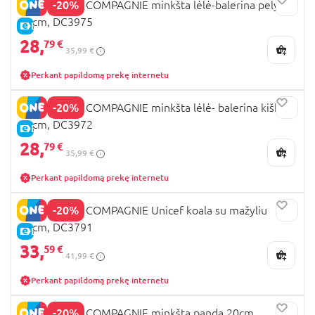
-20%
DOUDOU ET COMPAGNIE minkšta lėlė-balerina pelytė
30cm, DC3975
E-KAINA
28,
79 €
35,99 €
Perkant papildomą prekę internetu
-20%
DOUDOU ET COMPAGNIE minkšta lėlė- balerina kiškis
30cm, DC3972
E-KAINA
28,
79 €
35,99 €
Perkant papildomą prekę internetu
-20%
DOUDOU ET COMPAGNIE Unicef koala su mažyliu
25cm, DC3791
E-KAINA
33,
59 €
41,99 €
Perkant papildomą prekę internetu
-20%
DOUDOU ET COMPAGNIE minkšta panda 20cm,