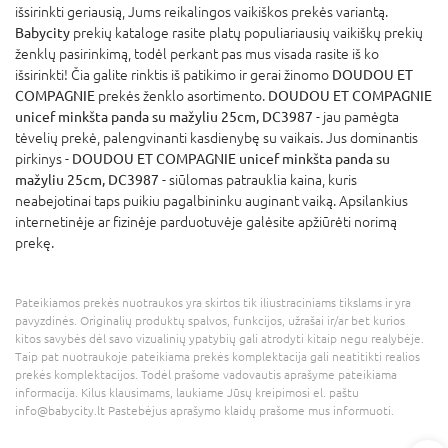
išsirinkti geriausią, Jums reikalingos vaikiškos prekės variantą.
Babycity
prekių kataloge rasite platų populiariausių vaikiškų prekių
ženklų pasirinkimą, todėl perkant pas mus visada rasite iš ko
išsirinkti! Čia galite rinktis iš patikimo ir gerai žinomo
DOUDOU ET
COMPAGNIE
prekės ženklo asortimento.
DOUDOU ET COMPAGNIE
unicef minkšta panda su mažyliu 25cm, DC3987
- jau pamėgta
tėvelių prekė, palengvinanti kasdienybę su vaikais. Jus dominantis
pirkinys -
DOUDOU ET COMPAGNIE unicef minkšta panda su
mažyliu 25cm, DC3987
- siūlomas patrauklia kaina, kuris
neabejotinai taps puikiu pagalbininku auginant vaiką. Apsilankius
internetinėje ar fizinėje parduotuvėje galėsite apžiūrėti norimą
prekę.
Pateikiamos prekės nuotraukos yra skirtos tik iliustraciniams tikslams ir yra
pavyzdinės. Originalių produktų spalvos, funkcijos, užrašai ir/ar bet kurios
kitos savybės dėl savo vizualinių ypatybių gali atrodyti kitaip negu realybėje.
Taip pat nuotraukoje pateikiama prekės komplektacija gali neatitikti realios
prekės komplektacijos. Todėl prašome vadovautis aprašyme pateikiama
informacija. Kilus klausimams, laukiame Jūsų kreipimosi el. paštu
info@babycity.lt Pastebėjus aprašymo klaidų prašome mus informuoti.