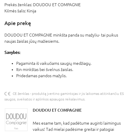
Prekės ženklas:
DOUDOU ET COMPAGNIE
Kilmės šalis:
Kinija
Apie prekę
DOUDOU ET COMPAGNIE minkšta panda su mažyliu- tai puikus
naujas žaislas jūsų mažiesiems.
Savybės:
Pagaminta iš vaikučiams saugių medžiagų.
Itin minkštas bei švelnus žaislas.
Pridedamas pandos mažylis.
CE ženklas - produktą įvertino gamintojas ir jis laikomas atitinkančiu ES
saugos, sveikatos ir aplinkos apsaugos reikalavimus.
DOUDOU ET COMPAGNIE
Mes esame tam, kad padėtume auginti laimingus
vaikus! Tad mielai padėsime greitai ir patogiai