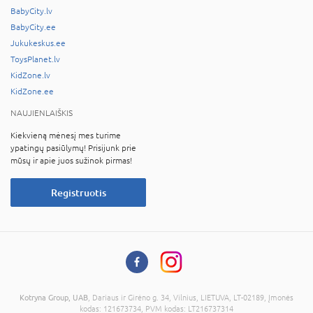
BabyCity.lv
BabyCity.ee
Jukukeskus.ee
ToysPlanet.lv
KidZone.lv
KidZone.ee
NAUJIENLAIŠKIS
Kiekvieną mėnesį mes turime
ypatingų pasiūlymų! Prisijunk prie
mūsų ir apie juos sužinok pirmas!
Registruotis
Kotryna Group, UAB
, Dariaus ir Girėno g. 34, Vilnius, LIETUVA, LT-02189, Įmonės
kodas: 121673734, PVM kodas: LT216737314