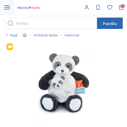
0
Paieška
Atgal
Minkštieji žaislai
Klasikiniai
IŠPARDAVIMAS