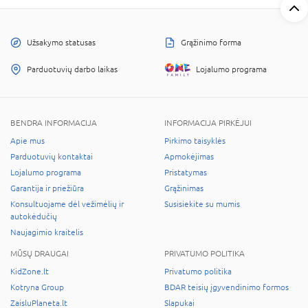
Užsakymo statusas
Grąžinimo forma
Parduotuvių darbo laikas
Lojalumo programa
BENDRA INFORMACIJA
INFORMACIJA PIRKĖJUI
Apie mus
Pirkimo taisyklės
Parduotuvių kontaktai
Apmokėjimas
Lojalumo programa
Pristatymas
Garantija ir priežiūra
Grąžinimas
Konsultuojame dėl vežimėlių ir
Susisiekite su mumis
autokėdučių
Naujagimio kraitelis
MŪSŲ DRAUGAI
PRIVATUMO POLITIKA
KidZone.lt
Privatumo politika
Kotryna Group
BDAR teisių įgyvendinimo formos
ZaisluPlaneta.lt
Slapukai