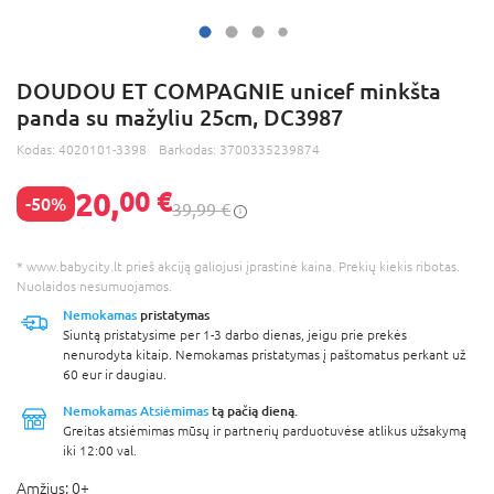
DOUDOU ET COMPAGNIE unicef minkšta
panda su mažyliu 25cm, DC3987
Kodas:
4020101-3398
Barkodas:
3700335239874
20,
00 €
-50%
39,99 €
* www.babycity.lt prieš akciją galiojusi įprastinė kaina. Prekių kiekis ribotas.
Nuolaidos nesumuojamos.
Nemokamas
pristatymas
Siuntą pristatysime per 1-3 darbo dienas, jeigu prie prekės
nenurodyta kitaip. Nemokamas pristatymas į paštomatus perkant už
60 eur ir daugiau.
Nemokamas Atsiėmimas
tą pačią dieną.
Greitas atsiėmimas mūsų ir partnerių parduotuvėse atlikus užsakymą
iki 12:00 val.
Amžius:
0+