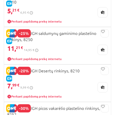
8110
E-KAINA
5,
21 €
6,95 €
Perkant papildomą prekę internetu
-25%
PLAYGO DOUGH saldumynų gaminimo plastelino
rinkinys, 8250
E-KAINA
11,
21 €
14,95 €
Perkant papildomą prekę internetu
-20%
PLAYGO DOUGH Desertų rinkinys, 8210
E-KAINA
7,
99 €
9,99 €
Perkant papildomą prekę internetu
-30%
PLAYGO DOUGH picos vakarėlio plastelino rinkinys,
8252