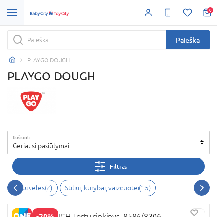
0
Paieška
PLAYGO DOUGH
PLAYGO DOUGH
Rūšiuoti
Geriausi pasiūlymai
Filtras
amai, virtuvėlės(2)
Stiliui, kūrybai, vaizduotei(15)
-20%
PLAYGO DOUGH Tortų rinkinys, 8586/8306