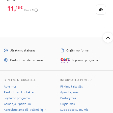
11,
16 €
15,95 €
Užsakymo statusas
Grąžinimo forma
Parduotuvių darbo laikas
Lojalumo programa
BENDRA INFORMACIJA
INFORMACIJA PIRKĖJUI
Apie mus
Pirkimo taisyklės
Parduotuvių kontaktai
Apmokėjimas
Lojalumo programa
Pristatymas
Garantija ir priežiūra
Grąžinimas
Konsultuojame dėl vežimėlių ir
Susisiekite su mumis