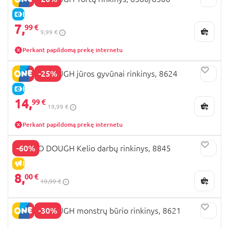
E-KAINA
7,
99 €
9,99 €
Perkant papildomą prekę internetu
-25%
PLAYGO DOUGH jūros gyvūnai rinkinys, 8624
E-KAINA
14,
99 €
19,99 €
Perkant papildomą prekę internetu
-60%
PLAYGO DOUGH Kelio darbų rinkinys, 8845
IŠPARDAVIMAS
8,
00 €
19,99 €
-30%
PLAYGO DOUGH monstrų būrio rinkinys, 8621