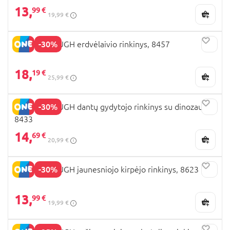
13,
99 €
19,99 €
-30%
PLAYGO DOUGH erdvėlaivio rinkinys, 8457
18,
19 €
25,99 €
-30%
PLAYGO DOUGH dantų gydytojo rinkinys su dinozauru,
8433
14,
69 €
20,99 €
-30%
PLAYGO DOUGH jaunesniojo kirpėjo rinkinys, 8623
13,
99 €
19,99 €