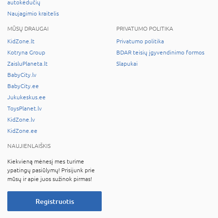
autokėdučių
Naujagimio kraitelis
MŪSŲ DRAUGAI
PRIVATUMO POLITIKA
KidZone.lt
Privatumo politika
Kotryna Group
BDAR teisių įgyvendinimo formos
ZaisluPlaneta.lt
Slapukai
BabyCity.lv
BabyCity.ee
Jukukeskus.ee
ToysPlanet.lv
KidZone.lv
KidZone.ee
NAUJIENLAIŠKIS
Kiekvieną mėnesį mes turime
ypatingų pasiūlymų! Prisijunk prie
mūsų ir apie juos sužinok pirmas!
Registruotis