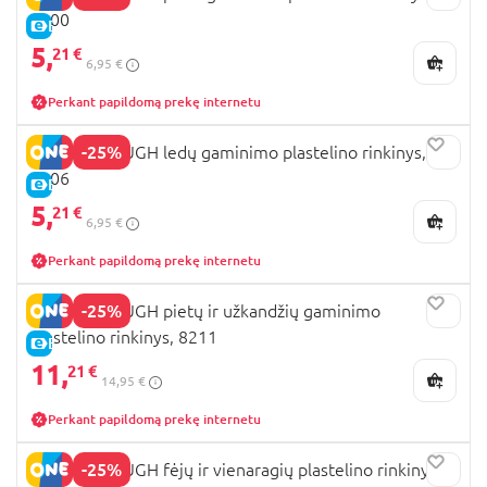
8100
E-KAINA
5,
21 €
6,95 €
Perkant papildomą prekę internetu
-25%
PLAYGO DOUGH ledų gaminimo plastelino rinkinys,
8106
E-KAINA
5,
21 €
6,95 €
Perkant papildomą prekę internetu
-25%
PLAYGO DOUGH pietų ir užkandžių gaminimo
plastelino rinkinys, 8211
E-KAINA
11,
21 €
14,95 €
Perkant papildomą prekę internetu
-25%
PLAYGO DOUGH fėjų ir vienaragių plastelino rinkinys,