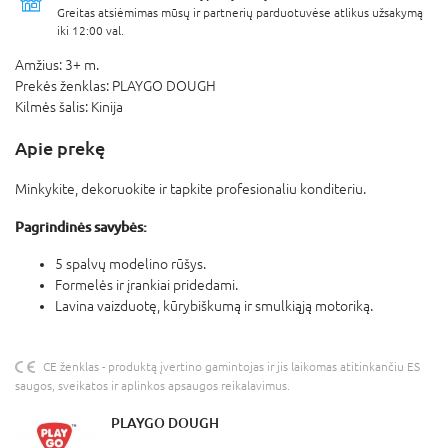
Greitas atsiėmimas mūsų ir partnerių parduotuvėse atlikus užsakymą
iki 12:00 val.
Amžius:
3+ m.
Prekės ženklas:
PLAYGO DOUGH
Kilmės šalis:
Kinija
Apie prekę
Minkykite, dekoruokite ir tapkite profesionaliu konditeriu.
Pagrindinės savybės:
5 spalvų modelino rūšys.
Formelės ir įrankiai pridedami.
Lavina vaizduotę, kūrybiškumą ir smulkiąją motoriką.
CE ženklas - produktą įvertino gamintojas ir jis laikomas atitinkančiu ES
saugos, sveikatos ir aplinkos apsaugos reikalavimus.
PLAYGO DOUGH