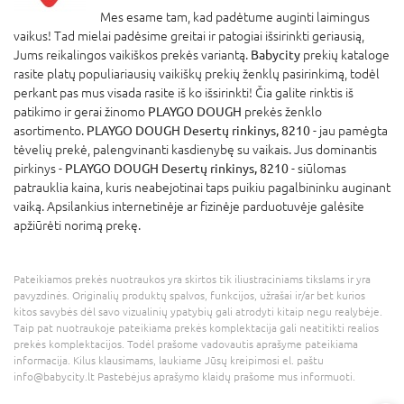
Mes esame tam, kad padėtume auginti laimingus
vaikus! Tad mielai padėsime greitai ir patogiai išsirinkti geriausią,
Jums reikalingos vaikiškos prekės variantą.
Babycity
prekių kataloge
rasite platų populiariausių vaikiškų prekių ženklų pasirinkimą, todėl
perkant pas mus visada rasite iš ko išsirinkti! Čia galite rinktis iš
patikimo ir gerai žinomo
PLAYGO DOUGH
prekės ženklo
asortimento.
PLAYGO DOUGH Desertų rinkinys, 8210
- jau pamėgta
tėvelių prekė, palengvinanti kasdienybę su vaikais. Jus dominantis
pirkinys -
PLAYGO DOUGH Desertų rinkinys, 8210
- siūlomas
patrauklia kaina, kuris neabejotinai taps puikiu pagalbininku auginant
vaiką. Apsilankius internetinėje ar fizinėje parduotuvėje galėsite
apžiūrėti norimą prekę.
Pateikiamos prekės nuotraukos yra skirtos tik iliustraciniams tikslams ir yra
pavyzdinės. Originalių produktų spalvos, funkcijos, užrašai ir/ar bet kurios
kitos savybės dėl savo vizualinių ypatybių gali atrodyti kitaip negu realybėje.
Taip pat nuotraukoje pateikiama prekės komplektacija gali neatitikti realios
prekės komplektacijos. Todėl prašome vadovautis aprašyme pateikiama
informacija. Kilus klausimams, laukiame Jūsų kreipimosi el. paštu
info@babycity.lt Pastebėjus aprašymo klaidų prašome mus informuoti.