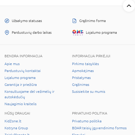
Užsakymo statusas
Grąžinimo forma
Parduotuvių darbo laikas
Lojalumo programa
BENDRA INFORMACIJA
INFORMACIJA PIRKĖJUI
Apie mus
Pirkimo taisyklės
Parduotuvių kontaktai
Apmokėjimas
Lojalumo programa
Pristatymas
Garantija ir priežiūra
Grąžinimas
Konsultuojame dėl vežimėlių ir
Susisiekite su mumis
autokėdučių
Naujagimio kraitelis
MŪSŲ DRAUGAI
PRIVATUMO POLITIKA
KidZone.lt
Privatumo politika
Kotryna Group
BDAR teisių įgyvendinimo formos