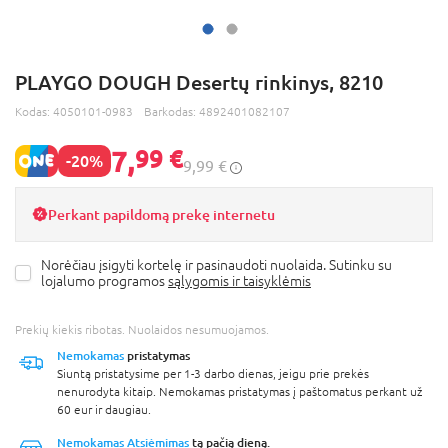
PLAYGO DOUGH Desertų rinkinys, 8210
Kodas:
4050101-0983
Barkodas:
4892401082107
7,
99 €
-20%
9,99 €
Perkant papildomą prekę internetu
Norėčiau įsigyti kortelę ir pasinaudoti nuolaida. Sutinku su
lojalumo programos
sąlygomis ir taisyklėmis
Prekių kiekis ribotas. Nuolaidos nesumuojamos.
Nemokamas
pristatymas
Siuntą pristatysime per 1-3 darbo dienas, jeigu prie prekės
nenurodyta kitaip. Nemokamas pristatymas į paštomatus perkant už
60 eur ir daugiau.
Nemokamas Atsiėmimas
tą pačią dieną.