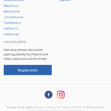
ZaisluPlaneta.lt
Slapukai
BabyCity.lv
BabyCity.ee
Jukukeskus.ee
ToysPlanet.lv
KidZone.lv
KidZone.ee
NAUJIENLAIŠKIS
Kiekvieną mėnesį mes turime
ypatingų pasiūlymų! Prisijunk prie
mūsų ir apie juos sužinok pirmas!
Registruotis
Kotryna Group, UAB
, Dariaus ir Girėno g. 34, Vilnius, LIETUVA, LT-02189, Įmonės