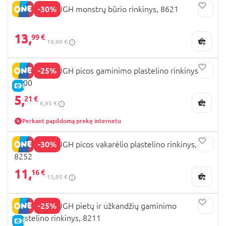
-30%
PLAYGO DOUGH monstrų būrio rinkinys, 8621
13,
99 €
19,99 €
-25%
PLAYGO DOUGH picos gaminimo plastelino rinkinys,
8100
E-KAINA
5,
21 €
6,95 €
Perkant papildomą prekę internetu
-30%
PLAYGO DOUGH picos vakarėlio plastelino rinkinys,
8252
11,
16 €
15,95 €
-25%
PLAYGO DOUGH pietų ir užkandžių gaminimo
plastelino rinkinys, 8211
E-KAINA