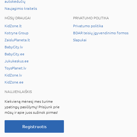
autokėdučių
Naujagimio kraitelis
MŪSŲ DRAUGAI
PRIVATUMO POLITIKA
KidZone.lt
Privatumo politika
Kotryna Group
BDAR teisių įgyvendinimo formos
ZaisluPlaneta.lt
Slapukai
BabyCity.lv
BabyCity.ee
Jukukeskus.ee
ToysPlanet.lv
KidZone.lv
KidZone.ee
NAUJIENLAIŠKIS
Kiekvieną mėnesį mes turime
ypatingų pasiūlymų! Prisijunk prie
mūsų ir apie juos sužinok pirmas!
Registruotis