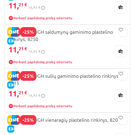
11,
21 €
14,95 €
Perkant papildomą prekę internetu
-25%
PLAYGO DOUGH saldumynų gaminimo plastelino
rinkinys, 8250
E-KAINA
11,
21 €
14,95 €
Perkant papildomą prekę internetu
-25%
PLAYGO DOUGH sušių gaminimo plastelino rinkinys,
8215
E-KAINA
11,
21 €
14,95 €
Perkant papildomą prekę internetu
-25%
PLAYGO DOUGH vienaragių plastelino rinkinys, 8201
E-KAINA