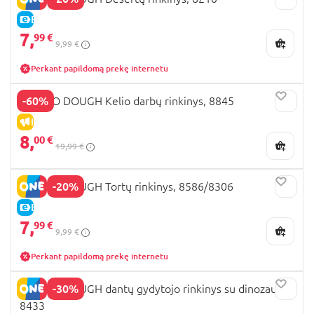
E-KAINA
7,
99 €
9,99 €
Perkant papildomą prekę internetu
-60%
PLAYGO DOUGH Kelio darbų rinkinys, 8845
IŠPARDAVIMAS
8,
00 €
19,99 €
-20%
PLAYGO DOUGH Tortų rinkinys, 8586/8306
E-KAINA
7,
99 €
9,99 €
Perkant papildomą prekę internetu
-30%
PLAYGO DOUGH dantų gydytojo rinkinys su dinozauru,
8433