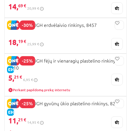
14,
69 €
20,99 €
-30%
PLAYGO DOUGH erdvėlaivio rinkinys, 8457
18,
19 €
25,99 €
-25%
PLAYGO DOUGH fėjų ir vienaragių plastelino rinkinys,
8110
E-KAINA
5,
21 €
6,95 €
Perkant papildomą prekę internetu
-25%
PLAYGO DOUGH gyvūnų ūkio plastelino rinkinys, 8202
E-KAINA
11,
21 €
14,95 €