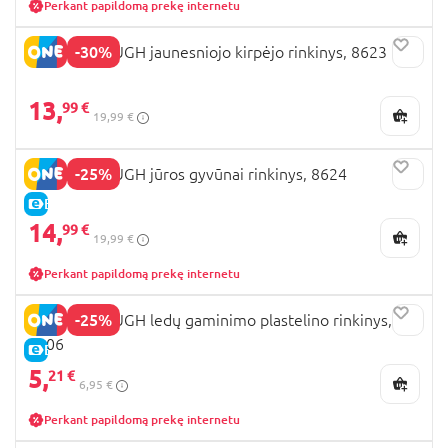
Perkant papildomą prekę internetu
-30%
PLAYGO DOUGH jaunesniojo kirpėjo rinkinys, 8623
13,
99 €
19,99 €
-25%
PLAYGO DOUGH jūros gyvūnai rinkinys, 8624
E-KAINA
14,
99 €
19,99 €
Perkant papildomą prekę internetu
-25%
PLAYGO DOUGH ledų gaminimo plastelino rinkinys,
8106
E-KAINA
5,
21 €
6,95 €
Perkant papildomą prekę internetu