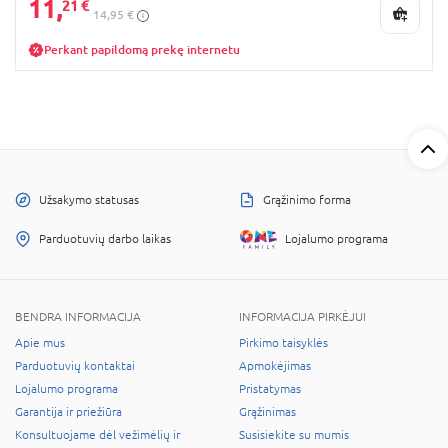
11,
21 €
14,95 €
Perkant papildomą prekę internetu
Užsakymo statusas
Grąžinimo forma
Parduotuvių darbo laikas
Lojalumo programa
BENDRA INFORMACIJA
INFORMACIJA PIRKĖJUI
Apie mus
Pirkimo taisyklės
Parduotuvių kontaktai
Apmokėjimas
Lojalumo programa
Pristatymas
Garantija ir priežiūra
Grąžinimas
Konsultuojame dėl vežimėlių ir
Susisiekite su mumis