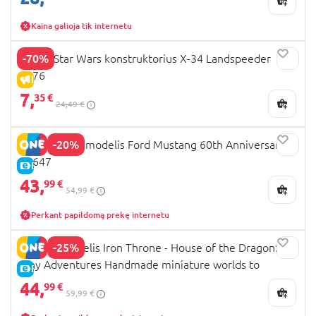
Kaina galioja tik internetu
-70%
Revell Star Wars konstruktorius X-34 Landspeeder
6676
IŠPARDAVIMAS
7,
35 €
24,49 €
-20%
REVELL 1:24 modelis Ford Mustang 60th Anniversary,
05647
E-KAINA
43,
99 €
54,99 €
Perkant papildomą prekę internetu
-25%
REVELL modelis Iron Throne - House of the Dragon:
Tiny Adventures Handmade miniature worlds to
E-KAINA
assemble, 00531
44,
99 €
59,99 €