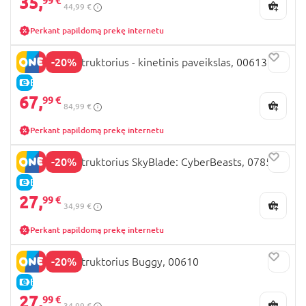
35,
99 €
44,99 €
Perkant papildomą prekę internetu
-20%
REVELL konstruktorius - kinetinis paveikslas, 00613
E-KAINA
67,
99 €
84,99 €
Perkant papildomą prekę internetu
-20%
REVELL konstruktorius SkyBlade: CyberBeasts, 07850
E-KAINA
27,
99 €
34,99 €
Perkant papildomą prekę internetu
-20%
REVELL konstruktorius Buggy, 00610
E-KAINA
27,
99 €
34,99 €