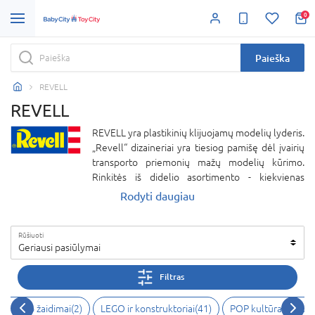
0
Paieška
REVELL
REVELL
REVELL yra plastikinių klijuojamų modelių lyderis.
„Revell“ dizaineriai yra tiesiog pamišę dėl įvairių
transporto priemonių mažų modelių kūrimo.
Rinkitės iš didelio asortimento - kiekvienas
automobilis, laivas, lėktuvas itin tiksliai atkartotas.
Rodyti daugiau
Modelio suklijavimas ir nudažymas suteiks daug
džiaugsmo ir pasididžiavimo savimi kiekvienam
Rūšiuoti
vaikui. REVELL klijuojami modeliai patiks ir
Geriausi pasiūlymai
kolekcionieriams.
Filtras
veiksmo žaidimai(2)
LEGO ir konstruktoriai(41)
POP kultūra ir kole