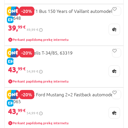
-20%
REVELL VW T1 Bus 150 Years of Vaillant automodelis,
05648
E-KAINA
39,
99 €
49,99 €
Perkant papildomą prekę internetu
-20%
REVELL modelis T-34/85, 63319
E-KAINA
43,
99 €
54,99 €
Perkant papildomą prekę internetu
-20%
REVELL 1965 Ford Mustang 2+2 Fastback automodelis,
67065
E-KAINA
43,
99 €
54,99 €
Perkant papildomą prekę internetu