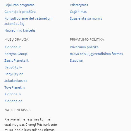
Lojalumo programa
Pristatymas
Garantija ir priežiūra
Grąžinimas
Konsultuojame dėl vežimėlių ir
Susisiekite su mumis
autokėdučių
Naujagimio kraitelis
MŪSŲ DRAUGAI
PRIVATUMO POLITIKA
KidZone.lt
Privatumo politika
Kotryna Group
BDAR teisių įgyvendinimo formos
ZaisluPlaneta.lt
Slapukai
BabyCity.lv
BabyCity.ee
Jukukeskus.ee
ToysPlanet.lv
KidZone.lv
KidZone.ee
NAUJIENLAIŠKIS
Kiekvieną mėnesį mes turime
ypatingų pasiūlymų! Prisijunk prie
mūsų ir apie juos sužinok pirmas!