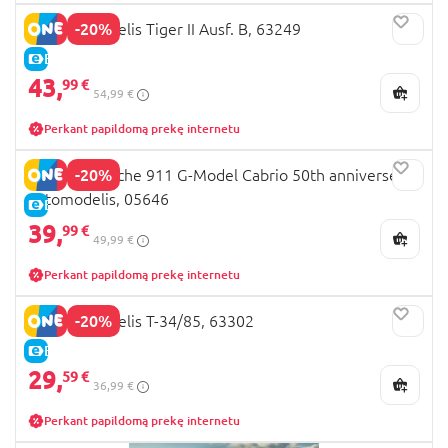
-20%
REVELL modelis Tiger II Ausf. B, 63249
E-KAINA
43,
99 €
54,99 €
Perkant papildomą prekę internetu
-20%
REVELL Porsche 911 G-Model Cabrio 50th anniversery
automodelis, 05646
E-KAINA
39,
99 €
49,99 €
Perkant papildomą prekę internetu
-20%
REVELL modelis T-34/85, 63302
E-KAINA
29,
59 €
36,99 €
Perkant papildomą prekę internetu