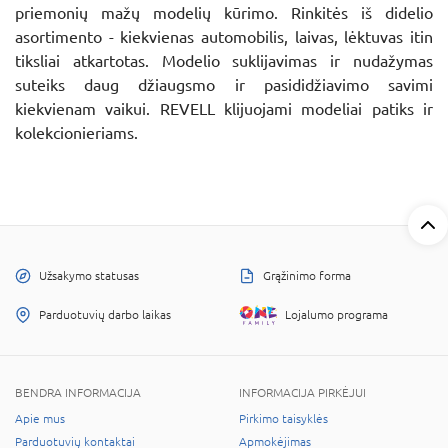
priemonių mažų modelių kūrimo. Rinkitės iš didelio
asortimento - kiekvienas automobilis, laivas, lėktuvas itin
tiksliai atkartotas. Modelio suklijavimas ir nudažymas
suteiks daug džiaugsmo ir pasididžiavimo savimi
kiekvienam vaikui. REVELL klijuojami modeliai patiks ir
kolekcionieriams.
Užsakymo statusas
Grąžinimo forma
Parduotuvių darbo laikas
Lojalumo programa
BENDRA INFORMACIJA
INFORMACIJA PIRKĖJUI
Apie mus
Pirkimo taisyklės
Parduotuvių kontaktai
Apmokėjimas