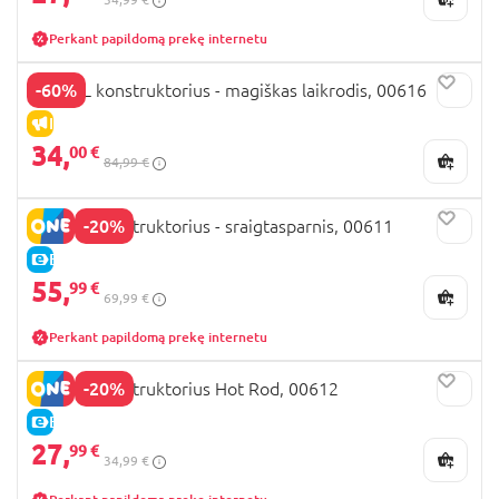
Perkant papildomą prekę internetu
-60%
REVELL konstruktorius - magiškas laikrodis, 00616
IŠPARDAVIMAS
34,
00 €
84,99 €
-20%
REVELL konstruktorius - sraigtasparnis, 00611
E-KAINA
55,
99 €
69,99 €
Perkant papildomą prekę internetu
-20%
REVELL konstruktorius Hot Rod, 00612
E-KAINA
27,
99 €
34,99 €