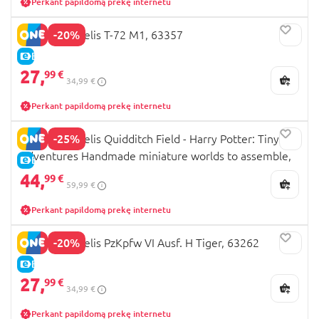
Perkant papildomą prekę internetu
-20%
REVELL modelis T-72 M1, 63357
E-KAINA
27,
99 €
34,99 €
Perkant papildomą prekę internetu
-25%
REVELL modelis Quidditch Field - Harry Potter: Tiny
Adventures Handmade miniature worlds to assemble,
E-KAINA
00532
44,
99 €
59,99 €
Perkant papildomą prekę internetu
-20%
REVELL modelis PzKpfw VI Ausf. H Tiger, 63262
E-KAINA
27,
99 €
34,99 €
Perkant papildomą prekę internetu