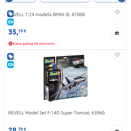
GERA KAINA
REVELL 1:24 modelis BMW i8, 67008
E-KAINA
35,
19 €
Kaina galioja tik internetu
GERA KAINA
E-KAINA
REVELL Model Set F-14D Super Tomcat, 63960
28,
79 €