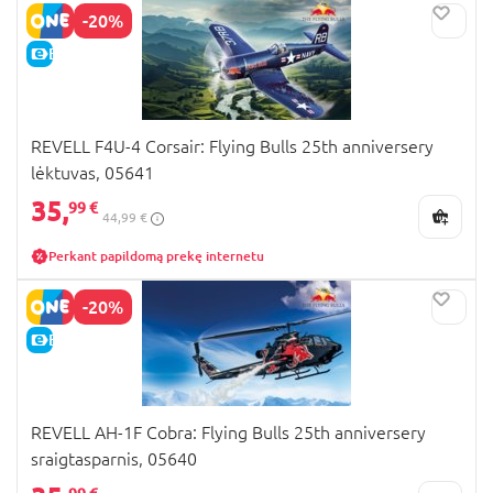
-20%
E-KAINA
REVELL F4U-4 Corsair: Flying Bulls 25th anniversery
lėktuvas, 05641
35,
99 €
44,99 €
Perkant papildomą prekę internetu
-20%
E-KAINA
REVELL AH-1F Cobra: Flying Bulls 25th anniversery
sraigtasparnis, 05640