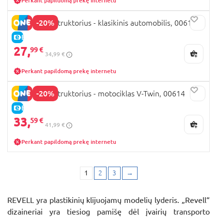
Perkant papildomą prekę internetu
-20%
REVELL konstruktorius - klasikinis automobilis, 00615
E-KAINA
27,
99 €
34,99 €
Perkant papildomą prekę internetu
-20%
REVELL konstruktorius - motociklas V-Twin, 00614
E-KAINA
33,
59 €
41,99 €
Perkant papildomą prekę internetu
1
2
3
→
REVELL yra plastikinių klijuojamų modelių lyderis. „Revell“
dizaineriai yra tiesiog pamišę dėl įvairių transporto