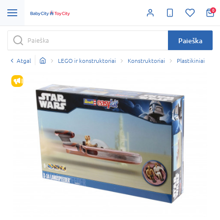
0
Paieška
Atgal
LEGO ir konstruktoriai
Konstruktoriai
Plastikiniai
IŠPARDAVIMAS