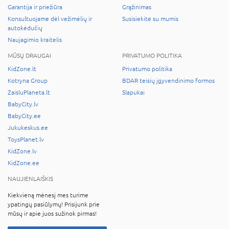
Garantija ir priežiūra
Grąžinimas
Konsultuojame dėl vežimėlių ir
Susisiekite su mumis
autokėdučių
Naujagimio kraitelis
MŪSŲ DRAUGAI
PRIVATUMO POLITIKA
KidZone.lt
Privatumo politika
Kotryna Group
BDAR teisių įgyvendinimo formos
ZaisluPlaneta.lt
Slapukai
BabyCity.lv
BabyCity.ee
Jukukeskus.ee
ToysPlanet.lv
KidZone.lv
KidZone.ee
NAUJIENLAIŠKIS
Kiekvieną mėnesį mes turime
ypatingų pasiūlymų! Prisijunk prie
mūsų ir apie juos sužinok pirmas!