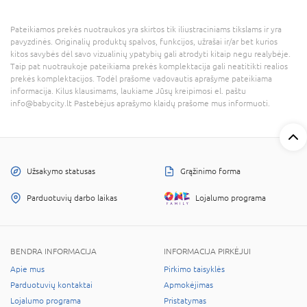
Pateikiamos prekės nuotraukos yra skirtos tik iliustraciniams tikslams ir yra
pavyzdinės. Originalių produktų spalvos, funkcijos, užrašai ir/ar bet kurios
kitos savybės dėl savo vizualinių ypatybių gali atrodyti kitaip negu realybėje.
Taip pat nuotraukoje pateikiama prekės komplektacija gali neatitikti realios
prekės komplektacijos. Todėl prašome vadovautis aprašyme pateikiama
informacija. Kilus klausimams, laukiame Jūsų kreipimosi el. paštu
info@babycity.lt Pastebėjus aprašymo klaidų prašome mus informuoti.
Užsakymo statusas
Grąžinimo forma
Parduotuvių darbo laikas
Lojalumo programa
BENDRA INFORMACIJA
INFORMACIJA PIRKĖJUI
Apie mus
Pirkimo taisyklės
Parduotuvių kontaktai
Apmokėjimas
Lojalumo programa
Pristatymas