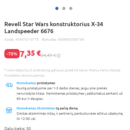
Revell Star Wars konstruktorius X-34
Landspeeder 6676
Kodas:
4040101-0778
Barkodas:
4009803066769
7,
35 €
-70%
24,49 €
* www.babycity.lt prieš akciją galiojusi įprastinė kaina. Prekių kiekis ribotas.
Nuolaidos nesumuojamos.
Nemokamas
pristatymas
Siuntą pristatysime per 1-3 darbo dienas, jeigu prie prekės
nenurodyta kitaip. Nemokamas pristatymas į paštomatus perkant už
60 eur ir daugiau.
Nemokamas Atsiėmimas
tą pačią dieną.
Greitas atsiėmimas mūsų ir partnerių parduotuvėse atlikus užsakymą
iki 12:00 val.
Dalių kiekis:
30