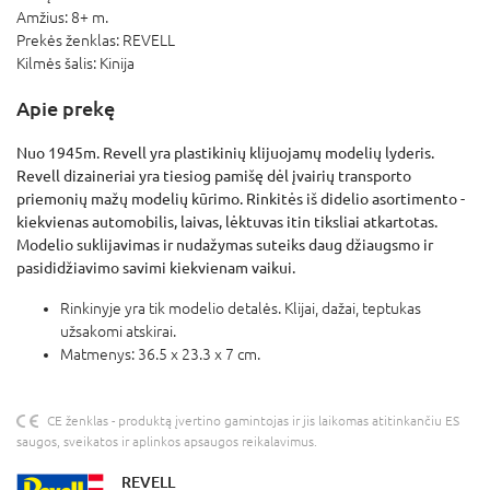
Amžius:
8+ m.
Prekės ženklas:
REVELL
Kilmės šalis:
Kinija
Apie prekę
Nuo 1945m. Revell yra plastikinių klijuojamų modelių lyderis.
Revell dizaineriai yra tiesiog pamišę dėl įvairių transporto
priemonių mažų modelių kūrimo. Rinkitės iš didelio asortimento -
kiekvienas automobilis, laivas, lėktuvas itin tiksliai atkartotas.
Modelio suklijavimas ir nudažymas suteiks daug džiaugsmo ir
pasididžiavimo savimi kiekvienam vaikui.
Rinkinyje yra tik modelio detalės. Klijai, dažai, teptukas
užsakomi atskirai.
Matmenys: 36.5 x 23.3 x 7 cm.
CE ženklas - produktą įvertino gamintojas ir jis laikomas atitinkančiu ES
saugos, sveikatos ir aplinkos apsaugos reikalavimus.
REVELL