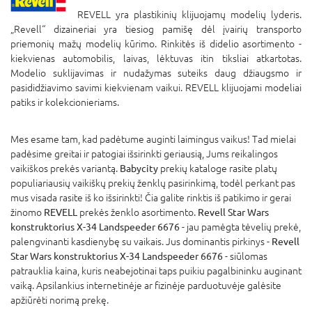
REVELL yra plastikinių klijuojamų modelių lyderis.
„Revell“ dizaineriai yra tiesiog pamišę dėl įvairių transporto
priemonių mažų modelių kūrimo. Rinkitės iš didelio asortimento -
kiekvienas automobilis, laivas, lėktuvas itin tiksliai atkartotas.
Modelio suklijavimas ir nudažymas suteiks daug džiaugsmo ir
pasididžiavimo savimi kiekvienam vaikui. REVELL klijuojami modeliai
patiks ir kolekcionieriams.
Mes esame tam, kad padėtume auginti laimingus vaikus! Tad mielai
padėsime greitai ir patogiai išsirinkti geriausią, Jums reikalingos
vaikiškos prekės variantą.
Babycity
prekių kataloge rasite platų
populiariausių vaikiškų prekių ženklų pasirinkimą, todėl perkant pas
mus visada rasite iš ko išsirinkti! Čia galite rinktis iš patikimo ir gerai
žinomo
REVELL
prekės ženklo asortimento.
Revell Star Wars
konstruktorius X-34 Landspeeder 6676
- jau pamėgta tėvelių prekė,
palengvinanti kasdienybę su vaikais. Jus dominantis pirkinys -
Revell
Star Wars konstruktorius X-34 Landspeeder 6676
- siūlomas
patrauklia kaina, kuris neabejotinai taps puikiu pagalbininku auginant
vaiką. Apsilankius internetinėje ar fizinėje parduotuvėje galėsite
apžiūrėti norimą prekę.