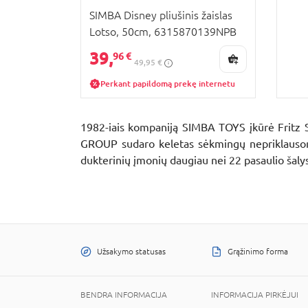
SIMBA Disney pliušinis žaislas
Lotso, 50cm, 6315870139NPB
39,
96 €
49,95 €
Perkant papildomą prekę internetu
1982-iais kompaniją SIMBA TOYS įkūrė Fritz 
GROUP sudaro keletas sėkmingų nepriklausomų
dukterinių įmonių daugiau nei 22 pasaulio šaly
Užsakymo statusas
Grąžinimo forma
BENDRA INFORMACIJA
INFORMACIJA PIRKĖJUI