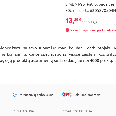
SIMBA Paw Patrol pagalvės,
30cm, asort., 6305870504
13,
59 €
16,99 €
Perkant papildomą prekę intern
Sieber kartu su savo sūnumi Michael bei dar 5 darbuotojais. 
 kompanijų, kurios specializuojasi visose žaislų rinkos sri
se, o jų produktų asortimentą sudaro daugiau nei 4000 prekių.
Parduotuvių darbo laikas
Lojalumo programa
MŪSŲ DRAUGAI
PRIVATUMO POLITIKA