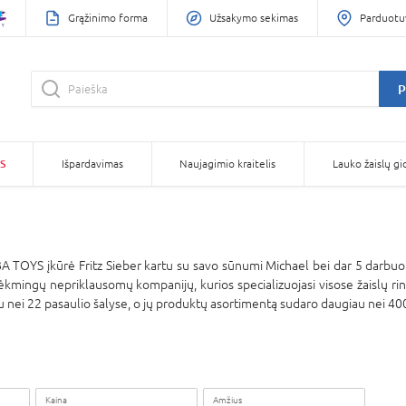
Grąžinimo forma
Užsakymo sekimas
Parduotu
P
S
Išpardavimas
Naujagimio kraitelis
Lauko žaislų gi
A TOYS įkūrė Fritz Sieber kartu su savo sūnumi Michael bei dar 5 darbu
mingų nepriklausomų kompanijų, kurios specializuojasi visose žaislų ri
 nei 22 pasaulio šalyse, o jų produktų asortimentą sudaro daugiau nei 40
Kaina
Amžius