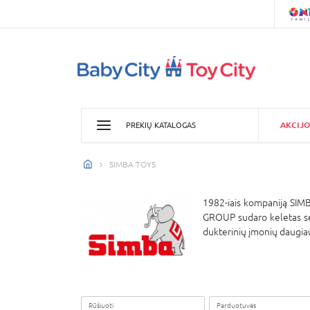
AKCIJO
PREKIŲ KATALOGAS
SIMBA TOYS
1982-iais kompaniją SIMB
GROUP sudaro keletas sėk
dukterinių įmonių daugiau
Rūšiuoti
Parduotuvės