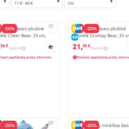
11
€ -
40
€
Visi
-20%
-20%
A Care Bears pliušinė
SIMBA Care Bears pliušinė
rėlė Cheer Bear, 35 cm,
figūrėlė Grumpy Bear, 35 c
KAINA
E-KAINA
5878000038
6305878004038
,
21,
56 €
56 €
26,95 €
26,95 €
rkant papildomą prekę internetu
Perkant papildomą prekę intern
-20%
-20%
SIMBA Disney minkštas žais