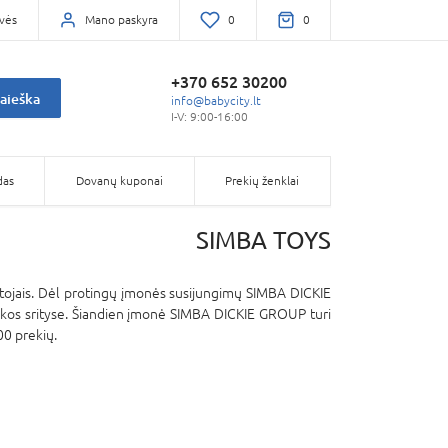
vės
Mano paskyra
0
0
+370 652 30200
aieška
info@babycity.lt
I-V: 9:00-16:00
das
Dovanų kuponai
Prekių ženklai
SIMBA TOYS
otojais. Dėl protingų įmonės susijungimų SIMBA DICKIE
nkos srityse. Šiandien įmonė SIMBA DICKIE GROUP turi
00 prekių.