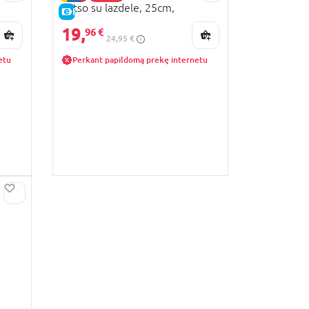
Lotso su lazdele, 25cm,
E-KAINA
6315870586NPB
19,
96 €
24,95 €
etu
Perkant papildomą prekę internetu