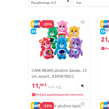
Pavadinimas: A-Z
Visi
-20%
SIMB
figū
E-KAINA
E-
630
21
Pe
CARE BEARS pliušinis žaislas, 23
cm, assort., 6305878022
11,
96 €
14,95 €
Perkant papildomą prekę internetu
-20%
SIMBA DISNEY pliušinis žaislas