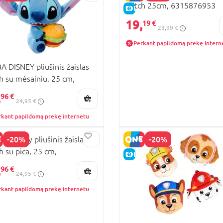
Stitch 25cm, 6315876953
KAINA
E-KAINA
19,
19 €
23,99 €
Perkant papildomą prekę intern
A DISNEY pliušinis žaislas
ch su mėsainiu, 25 cm,
5870513
,
96 €
24,95 €
rkant papildomą prekę internetu
-20%
-20%
A Disney pliušinis žaislas
ch su pica, 25 cm,
KAINA
E-KAINA
5870514
,
96 €
24,95 €
rkant papildomą prekę internetu