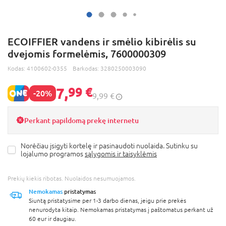
ECOIFFIER vandens ir smėlio kibirėlis su
dvejomis formelėmis, 7600000309
Kodas:
4100602-0355
Barkodas:
3280250003090
7,
99 €
-20%
9,99 €
Perkant papildomą prekę internetu
Norėčiau įsigyti kortelę ir pasinaudoti nuolaida. Sutinku su
lojalumo programos
sąlygomis ir taisyklėmis
Prekių kiekis ribotas. Nuolaidos nesumuojamos.
Nemokamas
pristatymas
Siuntą pristatysime per 1-3 darbo dienas, jeigu prie prekės
nenurodyta kitaip. Nemokamas pristatymas į paštomatus perkant už
60 eur ir daugiau.