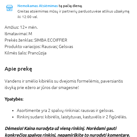
Nemokamas Atsiėmimas
tą pačią dieną.
Greitas atsiėmimas mūsų ir partnerių parduotuvėse atlikus užsakymą
iki 12:00 val.
Amžius:
12+ mėn.
Išmatavimai:
M
Prekės ženklas:
SIMBA ECOIFFIER
Produkto variacijos:
Rausvas; Gelsvas
Kilmės šalis:
Prancūzija
Apie prekę
Vandens ir smėlio kibirėlis su dvejomis formelėmis, paversiantis
išvyką prie ežero ar jūros dar smagesne!
Ypatybės:
Asortimente yra 2 spalvų rinkiniai: rausvas ir gelsvas.
Rinkinį sudaro: kibirėlis, laistytuvas, kastuvėlis ir 2 figūrėlės.
Dėmesio! Kaina nurodyta už vieną rinkinį. Norėdami gauti
konkrečios spalvos rinkinį, nepamirškite to nurodyti komentare.