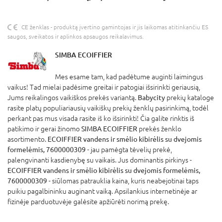
CE ženklas - produktą įvertino gamintojas ir jis laikomas atitinkančiu ES
saugos, sveikatos ir aplinkos apsaugos reikalavimus.
SIMBA ECOIFFIER
Mes esame tam, kad padėtume auginti laimingus
vaikus! Tad mielai padėsime greitai ir patogiai išsirinkti geriausią,
Jums reikalingos vaikiškos prekės variantą.
Babycity
prekių kataloge
rasite platų populiariausių vaikiškų prekių ženklų pasirinkimą, todėl
perkant pas mus visada rasite iš ko išsirinkti! Čia galite rinktis iš
patikimo ir gerai žinomo
SIMBA ECOIFFIER
prekės ženklo
asortimento.
ECOIFFIER vandens ir smėlio kibirėlis su dvejomis
formelėmis, 7600000309
- jau pamėgta tėvelių prekė,
palengvinanti kasdienybę su vaikais. Jus dominantis pirkinys -
ECOIFFIER vandens ir smėlio kibirėlis su dvejomis formelėmis,
7600000309
- siūlomas patrauklia kaina, kuris neabejotinai taps
puikiu pagalbininku auginant vaiką. Apsilankius internetinėje ar
fizinėje parduotuvėje galėsite apžiūrėti norimą prekę.