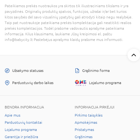
Pateikiamos prekės nuotraukos yra skirtos tik iliustraciniams tikslams ir yra
pavyzdinės. Originalių produktų spalvos, funkcijos, užrašai ir/ar bet kurios
kitos savybės dėl savo vizualinių ypatybių gali atrodyti kitaip negu realybėje.
Taip pat nuotraukoje pateikiama prekės komplektacija gali neatitikti realios
prekės komplektacijos. Todėl prašome vadovautis aprašyme pateikiama
informacija. Kilus klausimams, laukiame Jūsų kreipimosi el. paštu
info@babycity.lt Pastebėjus aprašymo klaidų prašome mus informuoti.
Užsakymo statusas
Grąžinimo forma
Parduotuvių darbo laikas
Lojalumo programa
BENDRA INFORMACIJA
INFORMACIJA PIRKĖJUI
Apie mus
Pirkimo taisyklės
Parduotuvių kontaktai
Apmokėjimas
Lojalumo programa
Pristatymas
Garantija ir priežiūra
Grąžinimas