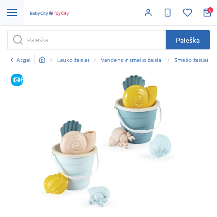
0
Paieška
Atgal
Lauko žaislai
Vandens ir smėlio žaislai
Smėlio žaislai
E-KAINA