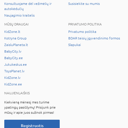
Konsultuojame dėl vežimėlių ir
Susisiekite su mumis
autokėdučių
Naujagimio kraitelis
MŪSŲ DRAUGAI
PRIVATUMO POLITIKA
KidZone.lt
Privatumo politika
Kotryna Group
BDAR teisių įgyvendinimo formos
ZaisluPlaneta.lt
Slapukai
BabyCity.lv
BabyCity.ee
Jukukeskus.ee
ToysPlanet.lv
KidZone.lv
KidZone.ee
NAUJIENLAIŠKIS
Kiekvieną mėnesį mes turime
ypatingų pasiūlymų! Prisijunk prie
mūsų ir apie juos sužinok pirmas!
Registruotis