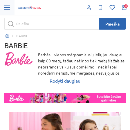
0
Paieška
BARBIE
BARBIE
Barbės – vienos mėgstamiausių lėlių jau daugiau
kaip 60 metų, tačiau net ir po tiek metų šis žaislas
nepraranda vaikų susidomėjimo – net ir labai
norėdami nerastume mergaitės, nesvajojusios
apie Barbę! Barbių lėlės gyvena tarsi atskirame
Rodyti daugiau
pasaulyje su žaisliniais baldais, pilimis, mašinomis
ir net vakarinėmis suknelėmis. Barbė turi nemažai
šeimos narių, tarp kurių visiems gerai žinomi:
Kenas, Skiperis, Steisė, Čelsė, Kelė, Teresė, Niki ir
įvairūs augintiniai.Barbių pasaulyje netrūksta ir
fantastinių veikėjų, tokių kaip undinėlės, fėjos,
princesės ir kiti pasakų personažai. „Barbie“
prekės ženklo lėlės skatina mergaites svajoti,