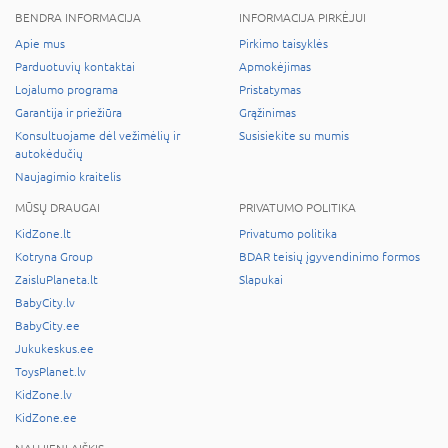
BENDRA INFORMACIJA
INFORMACIJA PIRKĖJUI
Apie mus
Pirkimo taisyklės
Parduotuvių kontaktai
Apmokėjimas
Lojalumo programa
Pristatymas
Garantija ir priežiūra
Grąžinimas
Konsultuojame dėl vežimėlių ir
Susisiekite su mumis
autokėdučių
Naujagimio kraitelis
MŪSŲ DRAUGAI
PRIVATUMO POLITIKA
KidZone.lt
Privatumo politika
Kotryna Group
BDAR teisių įgyvendinimo formos
ZaisluPlaneta.lt
Slapukai
BabyCity.lv
BabyCity.ee
Jukukeskus.ee
ToysPlanet.lv
KidZone.lv
KidZone.ee