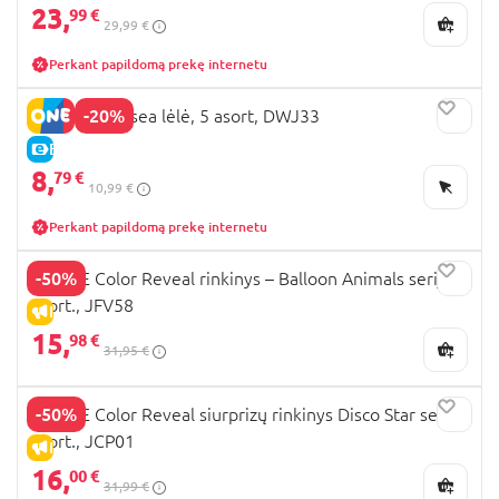
23,
99 €
29,99 €
Perkant papildomą prekę internetu
-20%
BARBIE Chelsea lėlė, 5 asort, DWJ33
E-KAINA
8,
79 €
10,99 €
Perkant papildomą prekę internetu
-50%
BARBIE Color Reveal rinkinys – Balloon Animals serija,
asort., JFV58
IŠPARDAVIMAS
15,
98 €
31,95 €
-50%
BARBIE Color Reveal siurprizų rinkinys Disco Star serija,
asort., JCP01
IŠPARDAVIMAS
16,
00 €
31,99 €