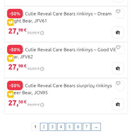
-50%
BARBIE Cutie Reveal Care Bears rinkinys – Dream
Bright Bear, JFV61
IŠPARDAVIMAS
27,
98 €
55,95 €
-50%
BARBIE Cutie Reveal Care Bears rinkinys – Good Vibes
Bear, JFV62
IŠPARDAVIMAS
27,
98 €
55,95 €
-50%
BARBIE Cutie Reveal Care Bears siurprizų rinkinys
Cheer Bear, JCN95
IŠPARDAVIMAS
27,
50 €
54,99 €
1
2
3
4
5
6
7
→