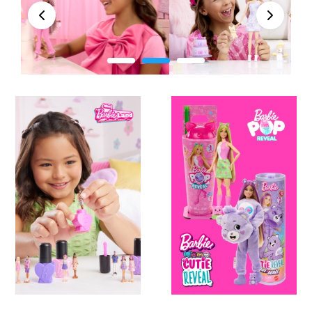
įkvepia siekti tikslų, o šūkis „Tu gali tapti bet kuo“
Peržiūra
Kitas
kviečia jas nevaržyti vaizduotės ir išbandyti save
įvairiose gyvenimiškose situacijose. Negana to,
Barbių kolekcija labai šiuolaikiška – skatinanti
toleranciją ir pasaulietišką požiūrį – lėlės įvairių
kūno formų, skirtingų odos, plaukų ir akių spalvų.