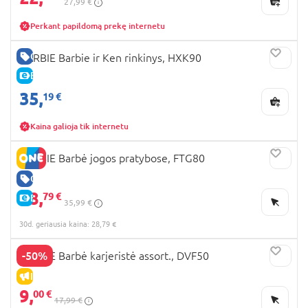
27,99 €
Perkant papildomą prekę internetu
GERA KAINA
BARBIE Barbie ir Ken rinkinys, HXK90
E-KAINA
35,
19 €
Kaina galioja tik internetu
BARBIE Barbė jogos pratybose, FTG80
GERA KAINA
28,
79 €
E-KAINA
35,99 €
30d. geriausia kaina: 28,79 €
-50%
BARBIE Barbė karjeristė assort., DVF50
IŠPARDAVIMAS
9,
00 €
17,99 €