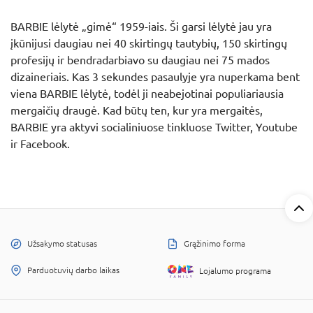
BARBIE lėlytė „gimė“ 1959-iais. Ši garsi lėlytė jau yra
įkūnijusi daugiau nei 40 skirtingų tautybių, 150 skirtingų
profesijų ir bendradarbiavo su daugiau nei 75 mados
dizaineriais. Kas 3 sekundes pasaulyje yra nuperkama bent
viena BARBIE lėlytė, todėl ji neabejotinai populiariausia
mergaičių draugė. Kad būtų ten, kur yra mergaitės,
BARBIE yra aktyvi socialiniuose tinkluose Twitter, Youtube
ir Facebook.
Užsakymo statusas
Grąžinimo forma
Parduotuvių darbo laikas
Lojalumo programa