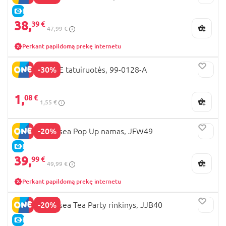
E-KAINA
38,
39 €
47,99 €
Perkant papildomą prekę internetu
-30%
BARBIE CORE tatuiruotės, 99-0128-A
1,
08 €
1,55 €
-20%
BARBIE Chelsea Pop Up namas, JFW49
E-KAINA
39,
99 €
49,99 €
Perkant papildomą prekę internetu
-20%
BARBIE Chelsea Tea Party rinkinys, JJB40
E-KAINA