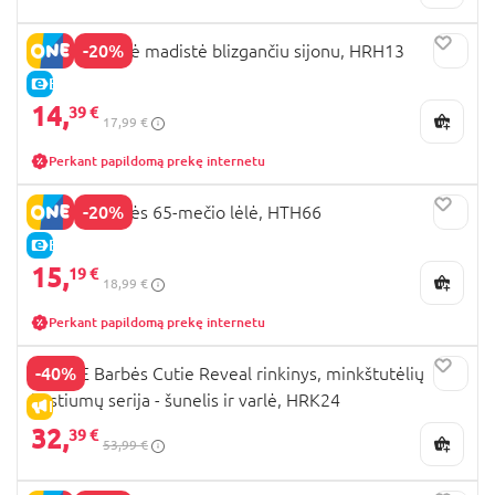
-20%
BARBIE Barbė madistė blizgančiu sijonu, HRH13
E-KAINA
14,
39 €
17,99 €
Perkant papildomą prekę internetu
-20%
BARBIE Barbės 65-mečio lėlė, HTH66
E-KAINA
15,
19 €
18,99 €
Perkant papildomą prekę internetu
-40%
BARBIE Barbės Cutie Reveal rinkinys, minkštutėlių
kostiumų serija - šunelis ir varlė, HRK24
IŠPARDAVIMAS
32,
39 €
53,99 €