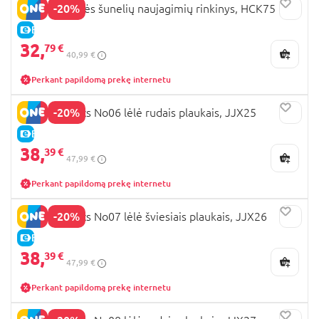
-20%
BARBIE Barbės šunelių naujagimių rinkinys, HCK75
E-KAINA
32,
79 €
40,99 €
Perkant papildomą prekę internetu
-20%
BARBIE Basics No06 lėlė rudais plaukais, JJX25
E-KAINA
38,
39 €
47,99 €
Perkant papildomą prekę internetu
-20%
BARBIE Basics No07 lėlė šviesiais plaukais, JJX26
E-KAINA
38,
39 €
47,99 €
Perkant papildomą prekę internetu