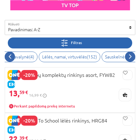
Rūšiuoti
Pavadinimas: A-Z
Filtras
užiai ir avalynė(4)
Lėlės, namai, virtuvėlės(152)
Sauskelnės ir higi
-20%
BARBIE 2 rūbų komplektų rinkinys asort, FYW82
E-KAINA
13,
59 €
16,99 €
Perkant papildomą prekę internetu
-20%
BARBIE Back To School lėlės rinkinys, HRG84
E-KAINA
22,
39 €