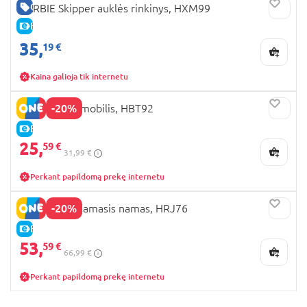
GERA KAINA
BARBIE Skipper auklės rinkinys, HXM99
E-KAINA
35,
19 €
Kaina galioja tik internetu
-20%
BARBIE automobilis, HBT92
E-KAINA
25,
59 €
31,99 €
Perkant papildomą prekę internetu
-20%
BARBIE miegamasis namas, HRJ76
E-KAINA
53,
59 €
66,99 €
Perkant papildomą prekę internetu