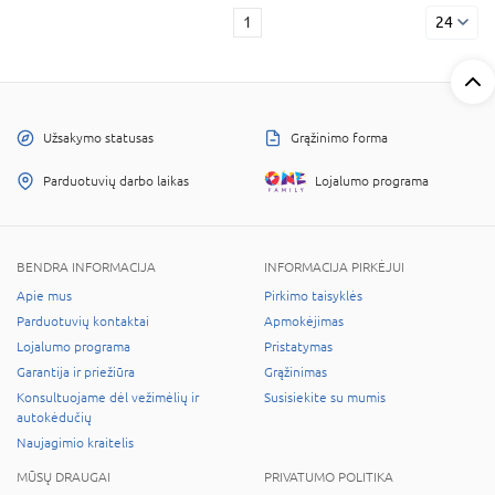
1
24
Užsakymo statusas
Grąžinimo forma
Parduotuvių darbo laikas
Lojalumo programa
BENDRA INFORMACIJA
INFORMACIJA PIRKĖJUI
Apie mus
Pirkimo taisyklės
Parduotuvių kontaktai
Apmokėjimas
Lojalumo programa
Pristatymas
Garantija ir priežiūra
Grąžinimas
Konsultuojame dėl vežimėlių ir
Susisiekite su mumis
autokėdučių
Naujagimio kraitelis
MŪSŲ DRAUGAI
PRIVATUMO POLITIKA