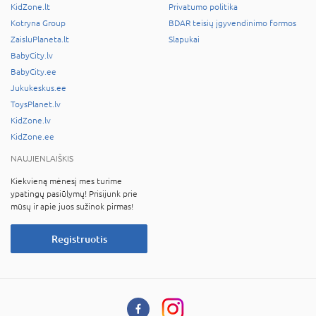
KidZone.lt
Privatumo politika
Kotryna Group
BDAR teisių įgyvendinimo formos
ZaisluPlaneta.lt
Slapukai
BabyCity.lv
BabyCity.ee
Jukukeskus.ee
ToysPlanet.lv
KidZone.lv
KidZone.ee
NAUJIENLAIŠKIS
Kiekvieną mėnesį mes turime
ypatingų pasiūlymų! Prisijunk prie
mūsų ir apie juos sužinok pirmas!
Registruotis