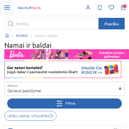
0
Paieška
BARBIE
Namai ir baldai
Namai ir baldai
Rūšiuoti
Geriausi pasiūlymai
Filtras
Lėlės, namai, virtuvėlės
(
3
)