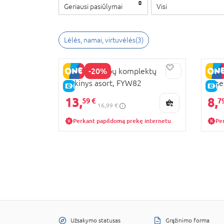
Geriausi pasiūlymai
Visi
Lėlės, namai, virtuvėlės
(
3
)
-20%
BARBIE 2 rūbų komplektų
BARB
rinkinys asort, FYW82
akse
E-KAINA
E-
13,
8,
59 €
7
16,99 €
Perkant papildomą prekę internetu
Pe
Užsakymo statusas
Grąžinimo forma