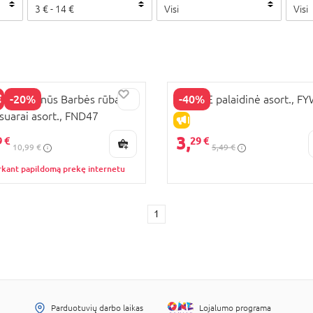
3
€
-
14
€
Visi
Visi
-20%
-40%
IE Puošnūs Barbės rūbai +
BARBIE palaidinė asort., F
suarai asort., FND47
KAINA
IŠPARDAVIMAS
3,
9 €
29 €
10,99 €
5,49 €
rkant papildomą prekę internetu
1
Parduotuvių darbo laikas
Lojalumo programa