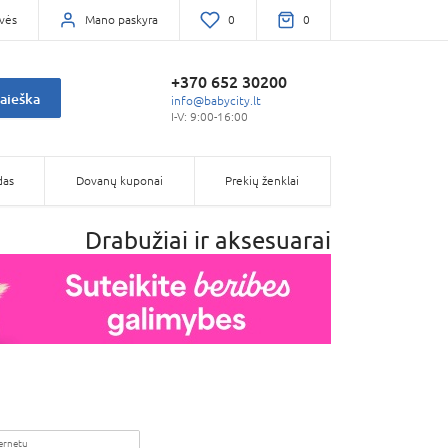
vės
Mano paskyra
0
0
+370 652 30200
aieška
info@babycity.lt
I-V: 9:00-16:00
das
Dovanų kuponai
Prekių ženklai
Drabužiai ir aksesuarai
ternetu