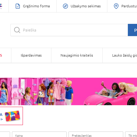
Grąžinimo forma
Užsakymo sekimas
Parduotu
P
S
Išpardavimas
Naujagimio kraitelis
Lauko žaislų gi
Kaina
Prekės ženklas
Tik in