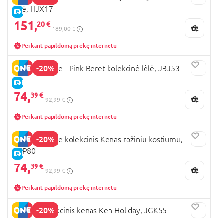
lėlė, HJX17
E-KAINA
151,
20 €
189,00 €
Perkant papildomą prekę internetu
-20%
BARBIE Movie - Pink Beret kolekcinė lėlė, JBJ53
E-KAINA
74,
39 €
92,99 €
Perkant papildomą prekę internetu
-20%
BARBIE Movie kolekcinis Kenas rožiniu kostiumu,
JCP80
E-KAINA
74,
39 €
92,99 €
Perkant papildomą prekę internetu
-20%
BARBIE kolekcinis kenas Ken Holiday, JGK55