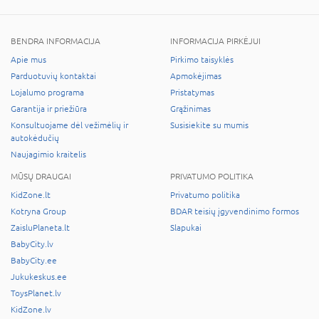
BENDRA INFORMACIJA
INFORMACIJA PIRKĖJUI
Apie mus
Pirkimo taisyklės
Parduotuvių kontaktai
Apmokėjimas
Lojalumo programa
Pristatymas
Garantija ir priežiūra
Grąžinimas
Konsultuojame dėl vežimėlių ir
Susisiekite su mumis
autokėdučių
Naujagimio kraitelis
MŪSŲ DRAUGAI
PRIVATUMO POLITIKA
KidZone.lt
Privatumo politika
Kotryna Group
BDAR teisių įgyvendinimo formos
ZaisluPlaneta.lt
Slapukai
BabyCity.lv
BabyCity.ee
Jukukeskus.ee
ToysPlanet.lv
KidZone.lv