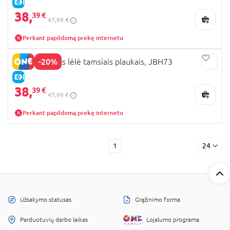
E-KAINA
38,
39 €
47,99 €
Perkant papildomą prekę internetu
-20%
BARBIE Basics lėlė tamsiais plaukais, JBH73
E-KAINA
38,
39 €
47,99 €
Perkant papildomą prekę internetu
1
24
Užsakymo statusas
Grąžinimo forma
Parduotuvių darbo laikas
Lojalumo programa