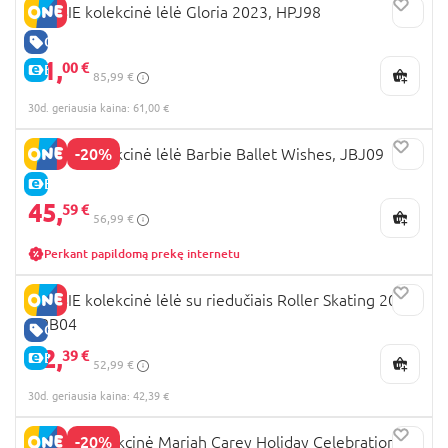
BARBIE kolekcinė lėlė Gloria 2023, HPJ98
GERA KAINA
61,
00 €
E-KAINA
85,99 €
30d. geriausia kaina: 61,00 €
-20%
BARBIE kolekcinė lėlė Barbie Ballet Wishes, JBJ09
E-KAINA
45,
59 €
56,99 €
Perkant papildomą prekę internetu
BARBIE kolekcinė lėlė su riedučiais Roller Skating 2023,
HRB04
GERA KAINA
42,
39 €
E-KAINA
52,99 €
30d. geriausia kaina: 42,39 €
-20%
BARBIE Kolekcinė Mariah Carey Holiday Celebration