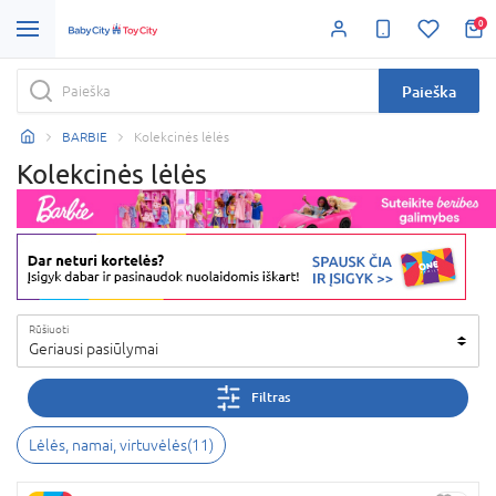
0
Paieška
BARBIE
Kolekcinės lėlės
Kolekcinės lėlės
Rūšiuoti
Geriausi pasiūlymai
Filtras
Lėlės, namai, virtuvėlės
(
11
)