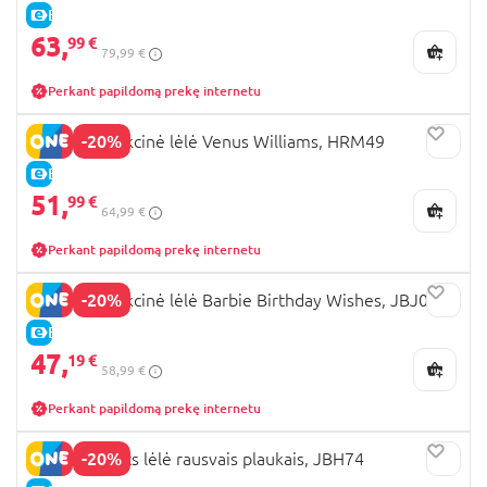
E-KAINA
63,
99 €
79,99 €
Perkant papildomą prekę internetu
-20%
BARBIE kolekcinė lėlė Venus Williams, HRM49
E-KAINA
51,
99 €
64,99 €
Perkant papildomą prekę internetu
-20%
BARBIE kolekcinė lėlė Barbie Birthday Wishes, JBJ07
E-KAINA
47,
19 €
58,99 €
Perkant papildomą prekę internetu
-20%
BARBIE Basics lėlė rausvais plaukais, JBH74