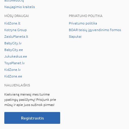
autokėdučių
Naujagimio kraitelis
MŪSŲ DRAUGAI
PRIVATUMO POLITIKA
KidZone.lt
Privatumo politika
Kotryna Group
BDAR teisių įgyvendinimo formos
ZaisluPlaneta.lt
Slapukai
BabyCity.lv
BabyCity.ee
Jukukeskus.ee
ToysPlanet.lv
KidZone.lv
KidZone.ee
NAUJIENLAIŠKIS
Kiekvieną mėnesį mes turime
ypatingų pasiūlymų! Prisijunk prie
mūsų ir apie juos sužinok pirmas!
Registruotis