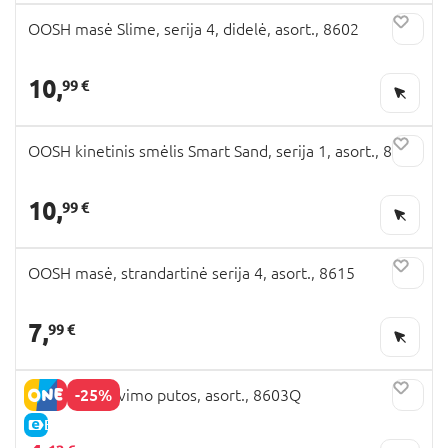
OOSH masė Slime, serija 4, didelė, asort., 8602
10,
99 €
OOSH kinetinis smėlis Smart Sand, serija 1, asort., 8608
10,
99 €
OOSH masė, strandartinė serija 4, asort., 8615
7,
99 €
-25%
OOSH formavimo putos, asort., 8603Q
E-KAINA