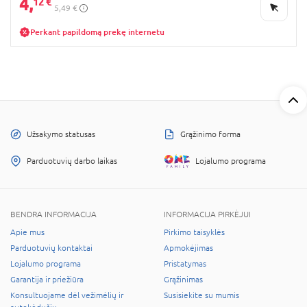
4,
12 €
5,49 €
Perkant papildomą prekę internetu
Užsakymo statusas
Grąžinimo forma
Parduotuvių darbo laikas
Lojalumo programa
BENDRA INFORMACIJA
INFORMACIJA PIRKĖJUI
Apie mus
Pirkimo taisyklės
Parduotuvių kontaktai
Apmokėjimas
Lojalumo programa
Pristatymas
Garantija ir priežiūra
Grąžinimas
Konsultuojame dėl vežimėlių ir
Susisiekite su mumis