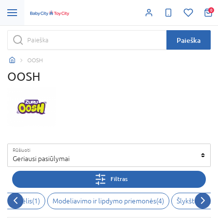
0
Paieška
OOSH
OOSH
Rūšiuoti
Geriausi pasiūlymai
Filtras
tinis smėlis(1)
Modeliavimo ir lipdymo priemonės(4)
Šlykštukai, sl