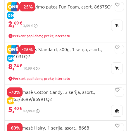
-25%
OOSH formavimo putos Fun Foam, asort. 8667SQ1
E-KAINA
2,
69 €
3,59 €
Perkant papildomą prekę internetu
-25%
OOSH slaimas Standard, 500g, 1 serija, asort.,
86103TQ2
E-KAINA
8,
24 €
10,99 €
Perkant papildomą prekę internetu
-70%
OOSH masė Cotton Candy, 3 serija, asort.,
8665/8699/8699TQ2
IŠPARDAVIMAS
5,
40 €
17,99 €
-60%
OOSH masė Hairy, 1 serija, asort., 8668