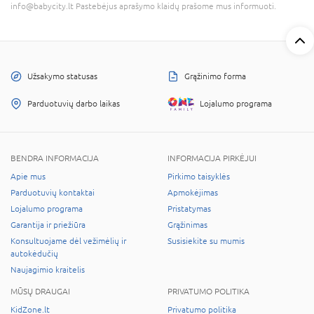
info@babycity.lt Pastebėjus aprašymo klaidų prašome mus informuoti.
Užsakymo statusas
Grąžinimo forma
Parduotuvių darbo laikas
Lojalumo programa
BENDRA INFORMACIJA
INFORMACIJA PIRKĖJUI
Apie mus
Pirkimo taisyklės
Parduotuvių kontaktai
Apmokėjimas
Lojalumo programa
Pristatymas
Garantija ir priežiūra
Grąžinimas
Konsultuojame dėl vežimėlių ir
Susisiekite su mumis
autokėdučių
Naujagimio kraitelis
MŪSŲ DRAUGAI
PRIVATUMO POLITIKA
KidZone.lt
Privatumo politika