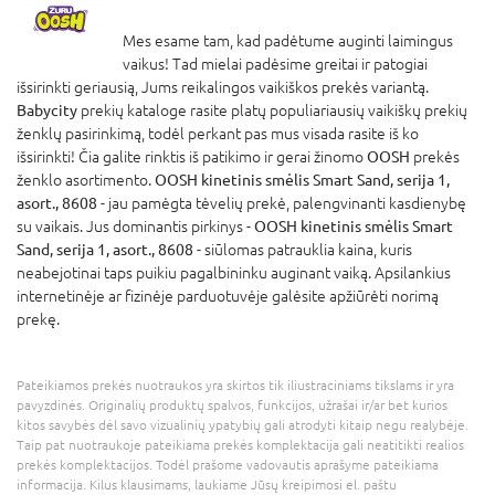
Mes esame tam, kad padėtume auginti laimingus
vaikus! Tad mielai padėsime greitai ir patogiai
išsirinkti geriausią, Jums reikalingos vaikiškos prekės variantą.
Babycity
prekių kataloge rasite platų populiariausių vaikiškų prekių
ženklų pasirinkimą, todėl perkant pas mus visada rasite iš ko
išsirinkti! Čia galite rinktis iš patikimo ir gerai žinomo
OOSH
prekės
ženklo asortimento.
OOSH kinetinis smėlis Smart Sand, serija 1,
asort., 8608
- jau pamėgta tėvelių prekė, palengvinanti kasdienybę
su vaikais. Jus dominantis pirkinys -
OOSH kinetinis smėlis Smart
Sand, serija 1, asort., 8608
- siūlomas patrauklia kaina, kuris
neabejotinai taps puikiu pagalbininku auginant vaiką. Apsilankius
internetinėje ar fizinėje parduotuvėje galėsite apžiūrėti norimą
prekę.
Pateikiamos prekės nuotraukos yra skirtos tik iliustraciniams tikslams ir yra
pavyzdinės. Originalių produktų spalvos, funkcijos, užrašai ir/ar bet kurios
kitos savybės dėl savo vizualinių ypatybių gali atrodyti kitaip negu realybėje.
Taip pat nuotraukoje pateikiama prekės komplektacija gali neatitikti realios
prekės komplektacijos. Todėl prašome vadovautis aprašyme pateikiama
informacija. Kilus klausimams, laukiame Jūsų kreipimosi el. paštu