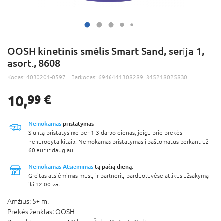
OOSH kinetinis smėlis Smart Sand, serija 1,
asort., 8608
Kodas:
4030201-0597
Barkodas:
6946441308289, 845218025830
10,
99 €
Nemokamas
pristatymas
Siuntą pristatysime per 1-3 darbo dienas, jeigu prie prekės
nenurodyta kitaip. Nemokamas pristatymas į paštomatus perkant už
60 eur ir daugiau.
Nemokamas Atsiėmimas
tą pačią dieną.
Greitas atsiėmimas mūsų ir partnerių parduotuvėse atlikus užsakymą
iki 12:00 val.
Amžius:
5+ m.
Prekės ženklas:
OOSH