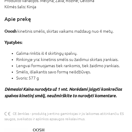
Produkto variacijos:
Mėlyna; Žalia; Rožinė; Geltona
Kilmės šalis:
Kinija
Apie prekę
Ooosh
kinetinis smėlis, skirtas vaikams maždaug nuo 4 metų.
Ypatybės:
Galima rinktis iš 4 skirtingų spalvų.
Rinkinyje yra: kinetinis smėlis su žaidimui skirtais įrankiais.
Lengvai formuojamas tiek rankomis, tiek žaidimo įrankiais.
Smėlis, išlaikantis savo formą neišdžiūvęs.
Svoris: 577 g
Dėmesio! Kaina nurodyta už 1 vnt. Norėdami įsigyti konkrečios
spalvos kinetinį smėlį, neužmirškite to nurodyti komentare.
CE ženklas - produktą įvertino gamintojas ir jis laikomas atitinkančiu ES
saugos, sveikatos ir aplinkos apsaugos reikalavimus.
OOSH