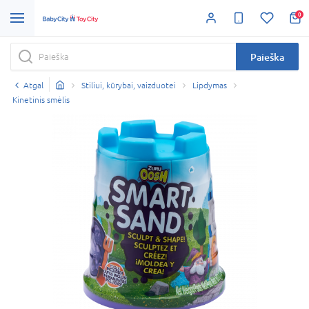
0
Paieška
Atgal
Stiliui, kūrybai, vaizduotei
Lipdymas
Kinetinis smėlis