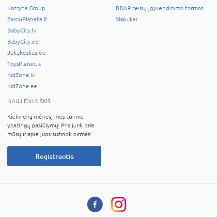
Kotryna Group
BDAR teisių įgyvendinimo formos
ZaisluPlaneta.lt
Slapukai
BabyCity.lv
BabyCity.ee
Jukukeskus.ee
ToysPlanet.lv
KidZone.lv
KidZone.ee
NAUJIENLAIŠKIS
Kiekvieną mėnesį mes turime
ypatingų pasiūlymų! Prisijunk prie
mūsų ir apie juos sužinok pirmas!
Registruotis