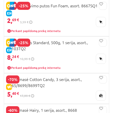
-25%
OOSH formavimo putos Fun Foam, asort. 8667SQ1
E-KAINA
2,
69 €
3,59 €
Perkant papildomą prekę internetu
-25%
OOSH slaimas Standard, 500g, 1 serija, asort.,
86103TQ2
E-KAINA
8,
24 €
10,99 €
Perkant papildomą prekę internetu
-70%
OOSH masė Cotton Candy, 3 serija, asort.,
8665/8699/8699TQ2
IŠPARDAVIMAS
5,
40 €
17,99 €
-60%
OOSH masė Hairy, 1 serija, asort., 8668