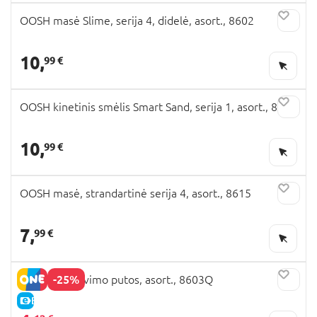
OOSH masė Slime, serija 4, didelė, asort., 8602
10,
99 €
OOSH kinetinis smėlis Smart Sand, serija 1, asort., 8608
10,
99 €
OOSH masė, strandartinė serija 4, asort., 8615
7,
99 €
-25%
OOSH formavimo putos, asort., 8603Q
E-KAINA