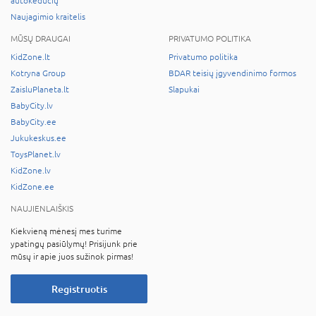
autokėdučių
Naujagimio kraitelis
MŪSŲ DRAUGAI
PRIVATUMO POLITIKA
KidZone.lt
Privatumo politika
Kotryna Group
BDAR teisių įgyvendinimo formos
ZaisluPlaneta.lt
Slapukai
BabyCity.lv
BabyCity.ee
Jukukeskus.ee
ToysPlanet.lv
KidZone.lv
KidZone.ee
NAUJIENLAIŠKIS
Kiekvieną mėnesį mes turime
ypatingų pasiūlymų! Prisijunk prie
mūsų ir apie juos sužinok pirmas!
Registruotis