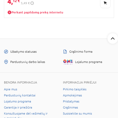
4,
12 €
5,49 €
Perkant papildomą prekę internetu
Užsakymo statusas
Grąžinimo forma
Parduotuvių darbo laikas
Lojalumo programa
BENDRA INFORMACIJA
INFORMACIJA PIRKĖJUI
Apie mus
Pirkimo taisyklės
Parduotuvių kontaktai
Apmokėjimas
Lojalumo programa
Pristatymas
Garantija ir priežiūra
Grąžinimas
Konsultuojame dėl vežimėlių ir
Susisiekite su mumis