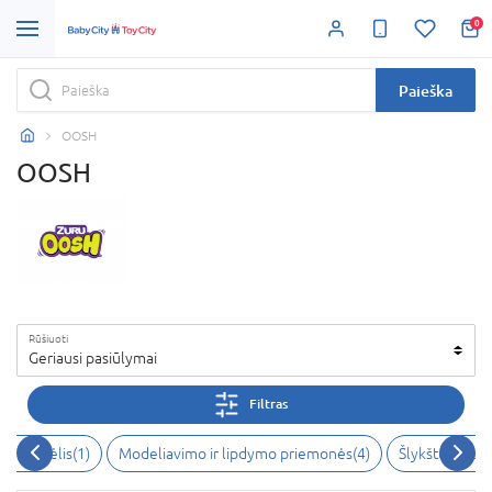
0
Paieška
OOSH
OOSH
Rūšiuoti
Geriausi pasiūlymai
Filtras
tinis smėlis(1)
Modeliavimo ir lipdymo priemonės(4)
Šlykštukai, sl