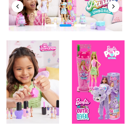
įkvepia siekti tikslų, o šūkis „Tu gali tapti bet kuo“
Peržiūra
Kitas
kviečia jas nevaržyti vaizduotės ir išbandyti save
įvairiose gyvenimiškose situacijose. Negana to,
Barbių kolekcija labai šiuolaikiška – skatinanti
toleranciją ir pasaulietišką požiūrį – lėlės įvairių
kūno formų, skirtingų odos, plaukų ir akių spalvų.