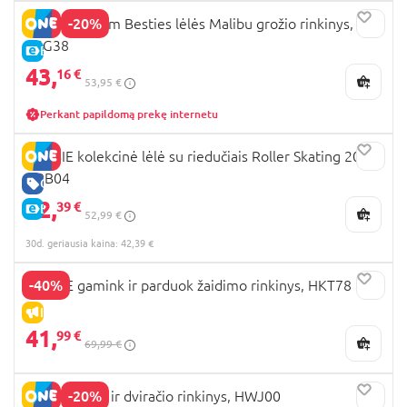
-20%
BARBIE Dream Besties lėlės Malibu grožio rinkinys,
JGG38
E-KAINA
43,
16 €
53,95 €
Perkant papildomą prekę internetu
BARBIE kolekcinė lėlė su riedučiais Roller Skating 2023,
HRB04
GERA KAINA
42,
39 €
E-KAINA
52,99 €
30d. geriausia kaina: 42,39 €
-40%
BARBIE gamink ir parduok žaidimo rinkinys, HKT78
IŠPARDAVIMAS
41,
99 €
69,99 €
-20%
BARBIE lėlės ir dviračio rinkinys, HWJ00