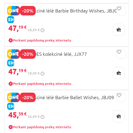
-20%
BARBIE kolekcinė lėlė Barbie Birthday Wishes, JBJ07
E-KAINA
47,
19 €
58,99 €
Perkant papildomą prekę internetu
-20%
BARBIE WISHES kolekcinė lėlė, JJX77
E-KAINA
47,
19 €
58,99 €
Perkant papildomą prekę internetu
-20%
BARBIE kolekcinė lėlė Barbie Ballet Wishes, JBJ09
E-KAINA
45,
59 €
56,99 €
Perkant papildomą prekę internetu