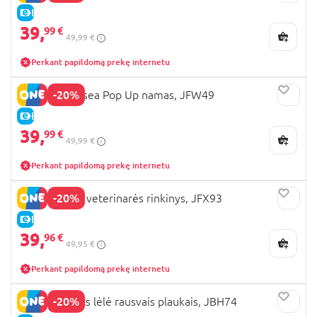
E-KAINA
39,
99 €
49,99 €
Perkant papildomą prekę internetu
-20%
BARBIE Chelsea Pop Up namas, JFW49
E-KAINA
39,
99 €
49,99 €
Perkant papildomą prekę internetu
-20%
BARBIE lėlės veterinarės rinkinys, JFX93
E-KAINA
39,
96 €
49,95 €
Perkant papildomą prekę internetu
-20%
BARBIE Basics lėlė rausvais plaukais, JBH74