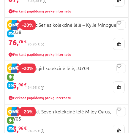
109,00 €
Perkant papildomą prekę internetu
-20%
BARBIE Music Series kolekcinė lėlė – Kylie Minogue,
JBJ38
E-KAINA
76,
76 €
95,95 €
Perkant papildomą prekę internetu
-20%
BARBIE Supergirl kolekcinė lėlė, JJY04
NAUJA PREKĖ
75,
96 €
E-KAINA
94,95 €
Perkant papildomą prekę internetu
-20%
BARBIE Project Seven kolekcinė lėlė Miley Cyrus,
JJY05
NAUJA PREKĖ
75,
96 €
E-KAINA
94,95 €