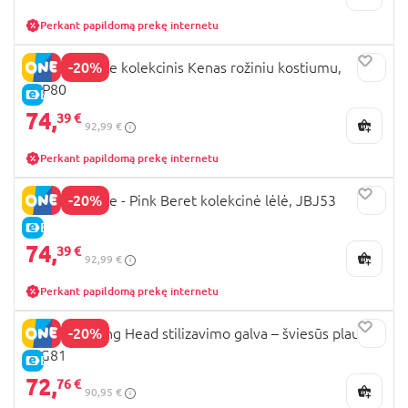
Perkant papildomą prekę internetu
-20%
BARBIE Movie kolekcinis Kenas rožiniu kostiumu,
JCP80
E-KAINA
74,
39 €
92,99 €
Perkant papildomą prekę internetu
-20%
BARBIE Movie - Pink Beret kolekcinė lėlė, JBJ53
E-KAINA
74,
39 €
92,99 €
Perkant papildomą prekę internetu
-20%
BARBIE Styling Head stilizavimo galva – šviesūs plaukai,
JFG81
E-KAINA
72,
76 €
90,95 €