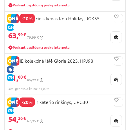
Perkant papildomą prekę internetu
-20%
BARBIE kolekcinis kenas Ken Holiday, JGK55
E-KAINA
63,
99 €
79,99 €
Perkant papildomą prekę internetu
BARBIE kolekcinė lėlė Gloria 2023, HPJ98
GERA KAINA
61,
00 €
E-KAINA
85,99 €
30d. geriausia kaina: 61,00 €
-20%
BARBIE lėlės ir katerio rinkinys, GRG30
E-KAINA
54,
36 €
67,95 €