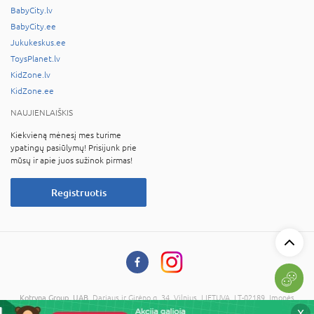
BabyCity.lv
BabyCity.ee
Jukukeskus.ee
ToysPlanet.lv
KidZone.lv
KidZone.ee
NAUJIENLAIŠKIS
Kiekvieną mėnesį mes turime
ypatingų pasiūlymų! Prisijunk prie
mūsų ir apie juos sužinok pirmas!
Registruotis
Kotryna Group, UAB
, Dariaus ir Girėno g. 34, Vilnius, LIETUVA, LT-02189, Įmonės
kodas: 121673734, PVM kodas: LT216737314
X