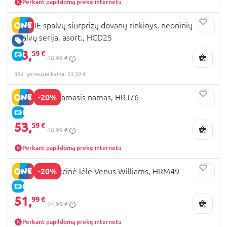
Perkant papildomą prekę internetu
BARBIE spalvų siurprizų dovanų rinkinys, neoninių
spalvų serija, asort., HCD25
GERA KAINA
53,
59 €
E-KAINA
66,99 €
30d. geriausia kaina: 53,59 €
-20%
BARBIE miegamasis namas, HRJ76
E-KAINA
53,
59 €
66,99 €
Perkant papildomą prekę internetu
-20%
BARBIE kolekcinė lėlė Venus Williams, HRM49
E-KAINA
51,
99 €
64,99 €
Perkant papildomą prekę internetu