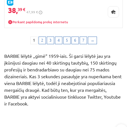
E-KAINA
38,
39 €
47,99 €
Perkant papildomą prekę internetu
1
2
3
4
5
6
7
→
BARBIE lėlytė „gimė“ 1959-iais. Ši garsi lėlytė jau yra
įkūnijusi daugiau nei 40 skirtingų tautybių, 150 skirtingų
profesijų ir bendradarbiavo su daugiau nei 75 mados
dizaineriais. Kas 3 sekundes pasaulyje yra nuperkama bent
viena BARBIE lėlytė, todėl ji neabejotinai populiariausia
mergaičių draugė. Kad būtų ten, kur yra mergaitės,
BARBIE yra aktyvi socialiniuose tinkluose Twitter, Youtube
ir Facebook.