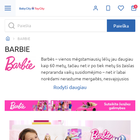
0
Paieška
BARBIE
BARBIE
Barbės – vienos mėgstamiausių lėlių jau daugiau
kaip 60 metų, tačiau net ir po tiek metų šis žaislas
nepraranda vaikų susidomėjimo – net ir labai
norėdami nerastume mergaitės, nesvajojusios
apie Barbę! Barbių lėlės gyvena tarsi atskirame
Rodyti daugiau
pasaulyje su žaisliniais baldais, pilimis, mašinomis
ir net vakarinėmis suknelėmis. Barbė turi nemažai
šeimos narių, tarp kurių visiems gerai žinomi:
Kenas, Skiperis, Steisė, Čelsė, Kelė, Teresė, Niki ir
įvairūs augintiniai.Barbių pasaulyje netrūksta ir
fantastinių veikėjų, tokių kaip undinėlės, fėjos,
princesės ir kiti pasakų personažai. „Barbie“
prekės ženklo lėlės skatina mergaites svajoti,