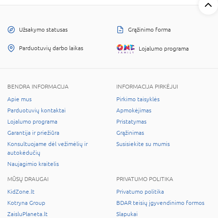
Užsakymo statusas
Grąžinimo forma
Parduotuvių darbo laikas
Lojalumo programa
BENDRA INFORMACIJA
INFORMACIJA PIRKĖJUI
Apie mus
Pirkimo taisyklės
Parduotuvių kontaktai
Apmokėjimas
Lojalumo programa
Pristatymas
Garantija ir priežiūra
Grąžinimas
Konsultuojame dėl vežimėlių ir
Susisiekite su mumis
autokėdučių
Naujagimio kraitelis
MŪSŲ DRAUGAI
PRIVATUMO POLITIKA
KidZone.lt
Privatumo politika
Kotryna Group
BDAR teisių įgyvendinimo formos
ZaisluPlaneta.lt
Slapukai