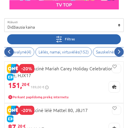
Rūšiuoti
Didžiausia kaina
Filtras
užiai ir avalynė(4)
Lėlės, namai, virtuvėlės(152)
Sauskelnės ir higi
-20%
BARBIE Kolekcinė Mariah Carey Holiday Celebration
lėlė, HJX17
E-KAINA
151,
20 €
189,00 €
Perkant papildomą prekę internetu
-20%
BARBIE kolekcinė lėlė Mattel 80, JBJ17
E-KAINA
87,
20 €