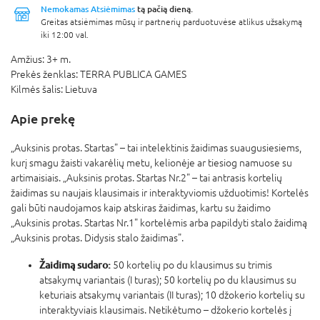
Nemokamas Atsiėmimas
tą pačią dieną.
Greitas atsiėmimas mūsų ir partnerių parduotuvėse atlikus užsakymą
iki 12:00 val.
Amžius:
3+ m.
Prekės ženklas:
TERRA PUBLICA GAMES
Kilmės šalis:
Lietuva
Apie prekę
„Auksinis protas. Startas" – tai intelektinis žaidimas suaugusiesiems,
kurį smagu žaisti vakarėlių metu, kelionėje ar tiesiog namuose su
artimaisiais. „Auksinis protas. Startas Nr.2" – tai antrasis kortelių
žaidimas su naujais klausimais ir interaktyviomis užduotimis! Kortelės
gali būti naudojamos kaip atskiras žaidimas, kartu su žaidimo
„Auksinis protas. Startas Nr.1" kortelėmis arba papildyti stalo žaidimą
„Auksinis protas. Didysis stalo žaidimas".
Žaidimą sudaro:
50 kortelių po du klausimus su trimis
atsakymų variantais (I turas); 50 kortelių po du klausimus su
keturiais atsakymų variantais (II turas); 10 džokerio kortelių su
interaktyviais klausimais. Netikėtumo – džokerio kortelės į