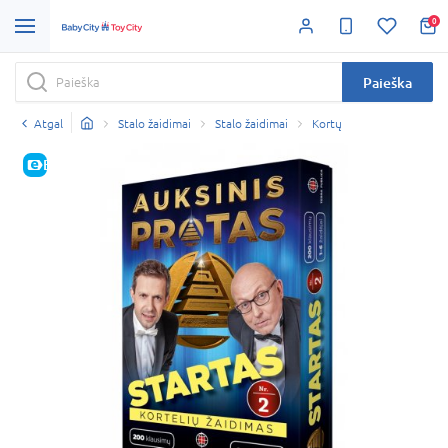
0
Paieška
Atgal
Stalo žaidimai
Stalo žaidimai
Kortų
E-KAINA