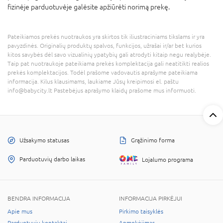
fizinėje parduotuvėje galėsite apžiūrėti norimą prekę.
Pateikiamos prekės nuotraukos yra skirtos tik iliustraciniams tikslams ir yra
pavyzdinės. Originalių produktų spalvos, funkcijos, užrašai ir/ar bet kurios
kitos savybės dėl savo vizualinių ypatybių gali atrodyti kitaip negu realybėje.
Taip pat nuotraukoje pateikiama prekės komplektacija gali neatitikti realios
prekės komplektacijos. Todėl prašome vadovautis aprašyme pateikiama
informacija. Kilus klausimams, laukiame Jūsų kreipimosi el. paštu
info@babycity.lt Pastebėjus aprašymo klaidų prašome mus informuoti.
Užsakymo statusas
Grąžinimo forma
Parduotuvių darbo laikas
Lojalumo programa
BENDRA INFORMACIJA
INFORMACIJA PIRKĖJUI
Apie mus
Pirkimo taisyklės
Parduotuvių kontaktai
Apmokėjimas