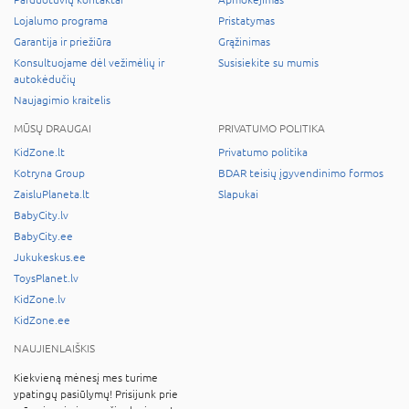
Lojalumo programa
Pristatymas
Garantija ir priežiūra
Grąžinimas
Konsultuojame dėl vežimėlių ir
Susisiekite su mumis
autokėdučių
Naujagimio kraitelis
MŪSŲ DRAUGAI
PRIVATUMO POLITIKA
KidZone.lt
Privatumo politika
Kotryna Group
BDAR teisių įgyvendinimo formos
ZaisluPlaneta.lt
Slapukai
BabyCity.lv
BabyCity.ee
Jukukeskus.ee
ToysPlanet.lv
KidZone.lv
KidZone.ee
NAUJIENLAIŠKIS
Kiekvieną mėnesį mes turime
ypatingų pasiūlymų! Prisijunk prie