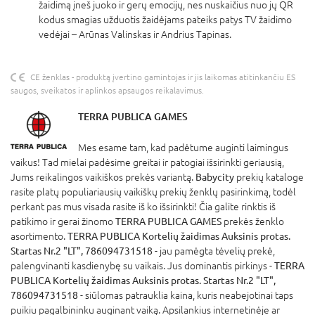
žaidimą įneš juoko ir gerų emocijų, nes nuskaičius nuo jų QR
kodus smagias užduotis žaidėjams pateiks patys TV žaidimo
vedėjai – Arūnas Valinskas ir Andrius Tapinas.
CE ženklas - produktą įvertino gamintojas ir jis laikomas atitinkančiu ES
saugos, sveikatos ir aplinkos apsaugos reikalavimus.
TERRA PUBLICA GAMES
Mes esame tam, kad padėtume auginti laimingus
vaikus! Tad mielai padėsime greitai ir patogiai išsirinkti geriausią,
Jums reikalingos vaikiškos prekės variantą.
Babycity
prekių kataloge
rasite platų populiariausių vaikiškų prekių ženklų pasirinkimą, todėl
perkant pas mus visada rasite iš ko išsirinkti! Čia galite rinktis iš
patikimo ir gerai žinomo
TERRA PUBLICA GAMES
prekės ženklo
asortimento.
TERRA PUBLICA Kortelių žaidimas Auksinis protas.
Startas Nr.2 "LT", 786094731518
- jau pamėgta tėvelių prekė,
palengvinanti kasdienybę su vaikais. Jus dominantis pirkinys -
TERRA
PUBLICA Kortelių žaidimas Auksinis protas. Startas Nr.2 "LT",
786094731518
- siūlomas patrauklia kaina, kuris neabejotinai taps
puikiu pagalbininku auginant vaiką. Apsilankius internetinėje ar