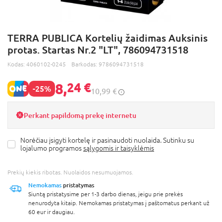
TERRA PUBLICA Kortelių žaidimas Auksinis
protas. Startas Nr.2 "LT", 786094731518
Kodas:
4060102-0245
Barkodas:
9786094731518
8,
24 €
-25%
10,99 €
Perkant papildomą prekę internetu
Norėčiau įsigyti kortelę ir pasinaudoti nuolaida. Sutinku su
lojalumo programos
sąlygomis ir taisyklėmis
Prekių kiekis ribotas. Nuolaidos nesumuojamos.
Nemokamas
pristatymas
Siuntą pristatysime per 1-3 darbo dienas, jeigu prie prekės
nenurodyta kitaip. Nemokamas pristatymas į paštomatus perkant už
60 eur ir daugiau.