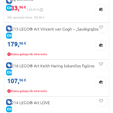
GERA KAINA
183,
96 €
E-KAINA
229,95 €
30d. geriausia kaina: 183,96 €
GERA KAINA
31215 LEGO® Art Vincent van Gogh – „Saulėgrąžos“
E-KAINA
179,
96 €
Kaina galioja tik internetu
GERA KAINA
31216 LEGO® Art Keith Haring šokančios figūros
E-KAINA
107,
96 €
Kaina galioja tik internetu
GERA KAINA
31214 LEGO® Art LOVE
E-KAINA