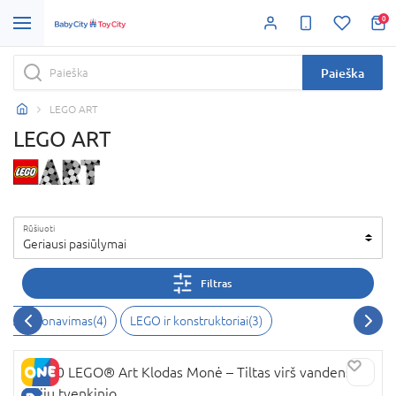
0
Paieška
LEGO ART
LEGO ART
Rūšiuoti
Geriausi pasiūlymai
Filtras
r kolekcionavimas
(
4
)
LEGO ir konstruktoriai
(
3
)
31220 LEGO® Art Klodas Monė – Tiltas virš vandens
lelijų tvenkinio