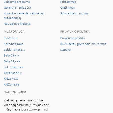
Lojalumo programa
Pristatymas
Garantija ir priežiūra
Grąžinimas
Konsultuojame dėl vežimėlių ir
Susisiekite su mumis
autokėdučių
Naujagimio kraitelis
MŪSŲ DRAUGAI
PRIVATUMO POLITIKA
KidZone.lt
Privatumo politika
Kotryna Group
BDAR teisių įgyvendinimo formos
ZaisluPlaneta.lt
Slapukai
BabyCity.lv
BabyCity.ee
Jukukeskus.ee
ToysPlanet.lv
KidZone.lv
KidZone.ee
NAUJIENLAIŠKIS
Kiekvieną mėnesį mes turime
ypatingų pasiūlymų! Prisijunk prie
mūsų ir apie juos sužinok pirmas!