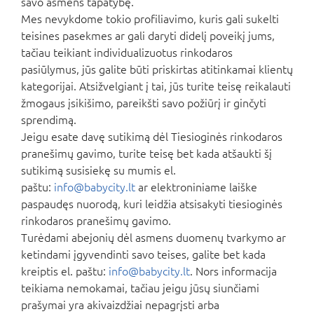
savo asmens tapatybę.
Mes nevykdome tokio profiliavimo, kuris gali sukelti
teisines pasekmes ar gali daryti didelį poveikį jums,
tačiau teikiant individualizuotus rinkodaros
pasiūlymus, jūs galite būti priskirtas atitinkamai klientų
kategorijai. Atsižvelgiant į tai, jūs turite teisę reikalauti
žmogaus įsikišimo, pareikšti savo požiūrį ir ginčyti
sprendimą.
Jeigu esate davę sutikimą dėl Tiesioginės rinkodaros
pranešimų gavimo, turite teisę bet kada atšaukti šį
sutikimą susisiekę su mumis el.
paštu:
info@babycity.lt
ar elektroniniame laiške
paspaudęs nuorodą, kuri leidžia atsisakyti tiesioginės
rinkodaros pranešimų gavimo.
Turėdami abejonių dėl asmens duomenų tvarkymo ar
ketindami įgyvendinti savo teises, galite bet kada
kreiptis el. paštu:
info@babycity.lt
. Nors informacija
teikiama nemokamai, tačiau jeigu jūsų siunčiami
prašymai yra akivaizdžiai nepagrįsti arba