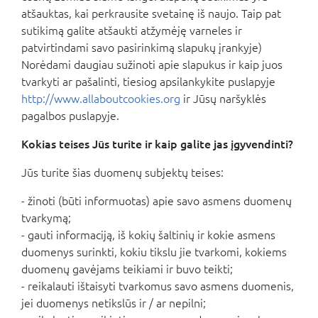
atšauktas, kai perkrausite svetainę iš naujo. Taip pat
sutikimą galite atšaukti atžymėję varneles ir
patvirtindami savo pasirinkimą slapukų įrankyje)
Norėdami daugiau sužinoti apie slapukus ir kaip juos
tvarkyti ar pašalinti, tiesiog apsilankykite puslapyje
http://www.allaboutcookies.org
ir Jūsų naršyklės
pagalbos puslapyje.
Kokias teises Jūs turite ir kaip galite jas įgyvendinti?
Jūs turite šias duomenų subjektų teises:
- žinoti (būti informuotas) apie savo asmens duomenų
tvarkymą;
- gauti informaciją, iš kokių šaltinių ir kokie asmens
duomenys surinkti, kokiu tikslu jie tvarkomi, kokiems
duomenų gavėjams teikiami ir buvo teikti;
- reikalauti ištaisyti tvarkomus savo asmens duomenis,
jei duomenys netikslūs ir / ar nepilni;