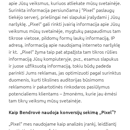
apie Jūsų veiksmus, kuriuos atliekate mūsų svetainėje.
Surinkta informacija persiunčiama į “Pixel” paslaugų
tiekėjo serverį, priešingai nei slapukai įrašydami į Jūsų
naršyklę. „Pixel“ gali rinkti įvairią informacija apie Jūsų
veiksmus mūsų svetainėje, mygtukų paspaudimus tam
tikrose vietose, pildomų formų laukų informaciją, IP
adresą, informaciją apie naudojamą interneto naršyklę
ir kt. „Pixel“ žyma taip pat atpažįsta tam tikros rūšies
informaciją Jūsų kompiuteryje, pvz., esamus slapukus
ir juose užfiksuotą informaciją, tokiu būdų padeda
parinkti Jums reklamas, jas optimizuoti pagal surinktus
duomenis, kurti tikslines auditorijas būsimoms
reklamoms ir pakartotinės rinkodaros pasiūlymus
potencialiems klientams – žmonėms, kurie jau ėmėsi
tam tikrų veiksmų mūsų svetainėje.
Kaip Bendrovė naudoja konversijų sekimą „Pixel“?
„Pixel“ mes naudojame kaip analizės įrankį, leidžiantį