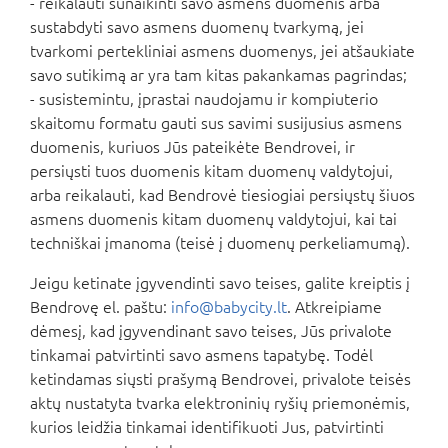
- reikalauti sunaikinti savo asmens duomenis arba
sustabdyti savo asmens duomenų tvarkymą, jei
tvarkomi pertekliniai asmens duomenys, jei atšaukiate
savo sutikimą ar yra tam kitas pakankamas pagrindas;
- susistemintu, įprastai naudojamu ir kompiuterio
skaitomu formatu gauti sus savimi susijusius asmens
duomenis, kuriuos Jūs pateikėte Bendrovei, ir
persiųsti tuos duomenis kitam duomenų valdytojui,
arba reikalauti, kad Bendrovė tiesiogiai persiųstų šiuos
asmens duomenis kitam duomenų valdytojui, kai tai
techniškai įmanoma (teisė į duomenų perkeliamumą).
Jeigu ketinate įgyvendinti savo teises, galite kreiptis į
Bendrovę el. paštu:
info@babycity.lt
. Atkreipiame
dėmesį, kad įgyvendinant savo teises, Jūs privalote
tinkamai patvirtinti savo asmens tapatybę. Todėl
ketindamas siųsti prašymą Bendrovei, privalote teisės
aktų nustatyta tvarka elektroninių ryšių priemonėmis,
kurios leidžia tinkamai identifikuoti Jus, patvirtinti