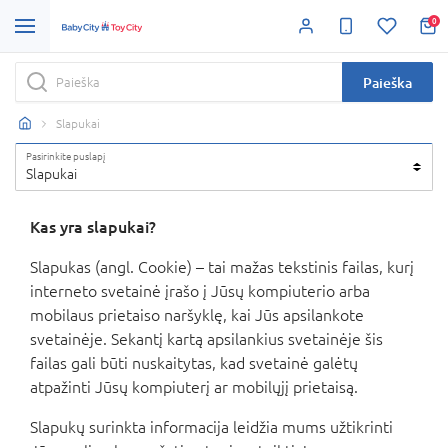
0
Paieška
Slapukai
Pasirinkite puslapį
Slapukai
Kas yra slapukai?
Slapukas (angl. Cookie) – tai mažas tekstinis failas, kurį
interneto svetainė įrašo į Jūsų kompiuterio arba
mobilaus prietaiso naršyklę, kai Jūs apsilankote
svetainėje. Sekantį kartą apsilankius svetainėje šis
failas gali būti nuskaitytas, kad svetainė galėtų
atpažinti Jūsų kompiuterį ar mobilųjį prietaisą.
Slapukų surinkta informacija leidžia mums užtikrinti