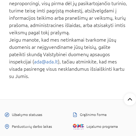
neproporcingi, visų pirma dėl jų pasikartojančio turinio,
turime teisę imti pagrįstą mokestį, atsižvelgdami į
informacijos teikimo arba pranešimų ar veiksmų, kurių
prašoma, administracines išlaidas, arba atsisakyti imtis
veiksmų pagal tokį prašymą.
Jeigu manote, kad mes netinkamai tvarkome jūsų
duomenis ar neįgyvendiname jūsų teisių, galite
pateikti skundą Valstybinei duomenų apsaugos
inspekcijai (
ada@ada.lt
), tačiau atminkite, kad mes
visada pasirengę visus nesklandumus išsiaiškinti kartu
su Jumis.
Užsakymo statusas
Grąžinimo forma
Parduotuvių darbo laikas
Lojalumo programa