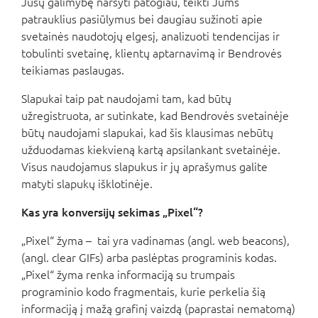
Jūsų galimybę naršyti patogiau, teikti Jums
patrauklius pasiūlymus bei daugiau sužinoti apie
svetainės naudotojų elgesį, analizuoti tendencijas ir
tobulinti svetainę, klientų aptarnavimą ir Bendrovės
teikiamas paslaugas.
Slapukai taip pat naudojami tam, kad būtų
užregistruota, ar sutinkate, kad Bendrovės svetainėje
būtų naudojami slapukai, kad šis klausimas nebūtų
užduodamas kiekvieną kartą apsilankant svetainėje.
Visus naudojamus slapukus ir jų aprašymus galite
matyti slapukų išklotinėje.
Kas yra konversijų sekimas „Pixel“?
„Pixel“ žyma – tai yra vadinamas (angl. web beacons),
(angl. clear GIFs) arba paslėptas programinis kodas.
„Pixel“ žyma renka informaciją su trumpais
programinio kodo fragmentais, kurie perkelia šią
informaciją į mažą grafinį vaizdą (paprastai nematomą)