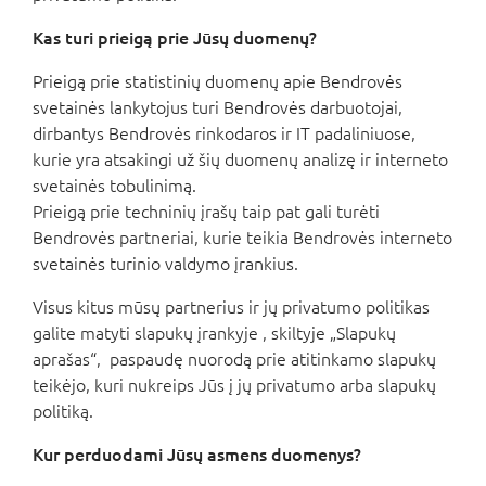
Kas turi prieigą prie Jūsų duomenų?
Prieigą prie statistinių duomenų apie Bendrovės
svetainės lankytojus turi Bendrovės darbuotojai,
dirbantys Bendrovės rinkodaros ir IT padaliniuose,
kurie yra atsakingi už šių duomenų analizę ir interneto
svetainės tobulinimą.
Prieigą prie techninių įrašų taip pat gali turėti
Bendrovės partneriai, kurie teikia Bendrovės interneto
svetainės turinio valdymo įrankius.
Visus kitus mūsų partnerius ir jų privatumo politikas
galite matyti slapukų įrankyje , skiltyje „Slapukų
aprašas“, paspaudę nuorodą prie atitinkamo slapukų
teikėjo, kuri nukreips Jūs į jų privatumo arba slapukų
politiką.
Kur perduodami Jūsų asmens duomenys?