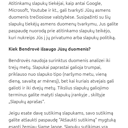
Atitinkamų slapukų tiekėjai, kaip antai Google,
Microsoft, Youtube ir kt., gali tvarkyti Jūsų asmens
duomenis trečiosiose valstybėse. Susipažinti su šių
slapukų tiekėjų asmens duomenų tvarkymu, Jus galite
paspaudę nuorodą prie atitinkamo slapukų teikėjo,
kuri nukreips Jūs į jų privatumo arba slapukų politiką.
Kiek Bendrovė išsaugo Jūsų duomenis?
Bendrovės naudoja surinktus duomenis analizei iki
trejų metų. Slapukai paprastai galioja trumpai,
priklauso nuo slapuko tipo (naršymo metu, vieną
dieną, savaitę ar mėnesį), bet kai kuriais atvejais gali
galioti ir iki dvejų metų. Tikslius slapukų galiojimo
terminus galite matyti slapukų įrankyje , skiltyje
„Slapukų aprašas“.
Jeigu esate davę sutikimą slapukams, savo sutikimą
galite atšaukti paspaudę "Atšaukti sutikimą" mygtuką
esantį žemiau šiame lange. Slapukų sutikimas yra