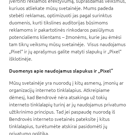
įvertinti reklamos efektyvumą, suprasdamas veiksmus,
kuriuos atliekate mūsų svetainėje. Mums padeda
stebėti reklamas, optimizuoti jas pagal surinktus
duomenis, kurti tikslines auditorijas būsimoms
reklamoms ir pakartotinės rinkodaros pasiūlymus
potencialiems klientams – žmonėms, kurie jau ėmėsi
tam tikrų veiksmų mūsų svetainėje. Visus naudojamus
„Pixel“ ir jų aprašymus galite matyti slapukų ir „Pixel“
išklotinėje.
Duomenys apie naudojamus slapukus ir „Pixel“
Mūsų svetainėje yra nuorodų į kitų asmenų, įmonių ar
organizacijų interneto tinklalapius. Atkreipiame
dėmesį, kad Bendrovė nėra atsakinga už tokių
interneto tinklalapių turinį ar jų naudojamus privatumo
užtikrinimo principus. Tad jei paspaudę nuorodą iš
Bendrovės interneto svetainės pateksite į kitus
tinklalapius, turėtumėte atskirai pasidomėti jų
privatumo politika.