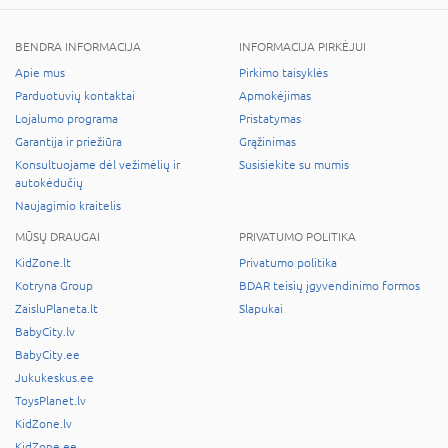
BENDRA INFORMACIJA
INFORMACIJA PIRKĖJUI
Apie mus
Pirkimo taisyklės
Parduotuvių kontaktai
Apmokėjimas
Lojalumo programa
Pristatymas
Garantija ir priežiūra
Grąžinimas
Konsultuojame dėl vežimėlių ir
Susisiekite su mumis
autokėdučių
Naujagimio kraitelis
MŪSŲ DRAUGAI
PRIVATUMO POLITIKA
KidZone.lt
Privatumo politika
Kotryna Group
BDAR teisių įgyvendinimo formos
ZaisluPlaneta.lt
Slapukai
BabyCity.lv
BabyCity.ee
Jukukeskus.ee
ToysPlanet.lv
KidZone.lv
KidZone.ee