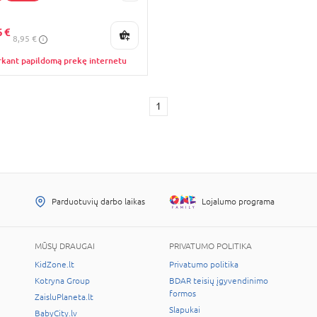
KAINA
6 €
8,95 €
rkant papildomą prekę internetu
1
Parduotuvių darbo laikas
Lojalumo programa
MŪSŲ DRAUGAI
PRIVATUMO POLITIKA
KidZone.lt
Privatumo politika
Kotryna Group
BDAR teisių įgyvendinimo
formos
ZaisluPlaneta.lt
Slapukai
BabyCity.lv