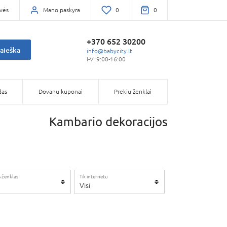
vės
Mano paskyra
0
0
+370 652 30200
aieška
info@babycity.lt
I-V: 9:00-16:00
das
Dovanų kuponai
Prekių ženklai
Kambario dekoracijos
 ženklas
Tik internetu
Visi