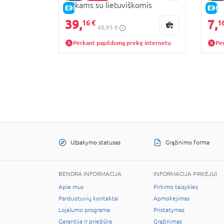
vaikams su lietuviškomis
E-KAINA
E-
dainomis ir pasakomis,
39,
7,
16 €
1
48,95 €
4779053233036
Perkant papildomą prekę internetu
Pe
Užsakymo statusas
Grąžinimo forma
BENDRA INFORMACIJA
INFORMACIJA PIRKĖJUI
Apie mus
Pirkimo taisyklės
Parduotuvių kontaktai
Apmokėjimas
Lojalumo programa
Pristatymas
Garantija ir priežiūra
Grąžinimas