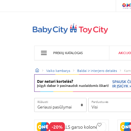
AKCIJO
PREKIŲ KATALOGAS
Vaiko kambarys
Baldai ir interjero detalės
Kamb
Rūšiuoti
Parduotuvės
Geriausi pasiūlymai
Visi
-20%
YES FOR SKILLS garso kolonėlė
NASA