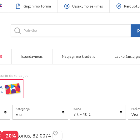
Grąžinimo forma
Užsakymo sekimas
Parduotu
P
S
Išpardavimas
Naujagimio kraitelis
Lauko žaislų gi
ario dekoracijos
Kategorija
Kaina
Prekės
Visi
7
€
-
40
€
Visi
-20%
 projektorius, 82-0074