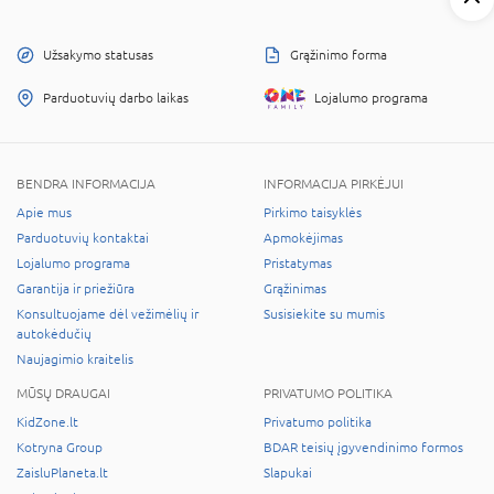
Užsakymo statusas
Grąžinimo forma
Parduotuvių darbo laikas
Lojalumo programa
BENDRA INFORMACIJA
INFORMACIJA PIRKĖJUI
Apie mus
Pirkimo taisyklės
Parduotuvių kontaktai
Apmokėjimas
Lojalumo programa
Pristatymas
Garantija ir priežiūra
Grąžinimas
Konsultuojame dėl vežimėlių ir
Susisiekite su mumis
autokėdučių
Naujagimio kraitelis
MŪSŲ DRAUGAI
PRIVATUMO POLITIKA
KidZone.lt
Privatumo politika
Kotryna Group
BDAR teisių įgyvendinimo formos
ZaisluPlaneta.lt
Slapukai