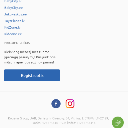
BabyCity.lv
BabyCity.ee
Jukukeskus.ee
ToysPlanet.lv
KidZone.lv
KidZone.ee
NAUJIENLAIŠKIS
Kiekvieną mėnesį mes turime
ypatingų pasiūlymų! Prisijunk prie
mūsų ir apie juos sužinok pirmas!
Registruotis
Kotryna Group, UAB
, Dariaus ir Girėno g. 34, Vilnius, LIETUVA, LT-02189, Įmonės
kodas: 121673734, PVM kodas: LT216737314