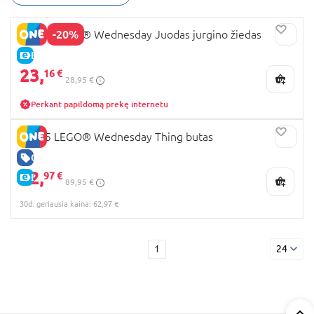
LEGO Wednesday kolekcija
!
-20%
76784 LEGO® Wednesday Juodas jurgino žiedas
E-KAINA
23,
16 €
28,95 €
Perkant papildomą prekę internetu
76785 LEGO® Wednesday Thing butas
GERA KAINA
62,
97 €
E-KAINA
89,95 €
30d. geriausia kaina: 62,97 €
1
24