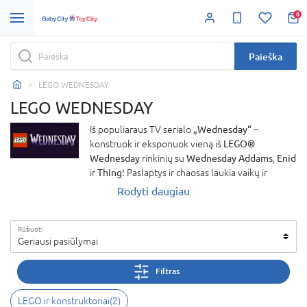
0
Paieška
LEGO WEDNESDAY
LEGO WEDNESDAY
Iš populiaraus TV serialo
„Wednesday“
–
konstruok ir eksponuok vieną iš
LEGO®
Wednesday
rinkinių su
Wednesday Addams
,
Enid
ir
Thing
! Paslaptys ir chaosas laukia vaikų ir
suaugusiųjų su šiais
LEGO rinkiniais
, kuriuose
Rodyti daugiau
rasite
mini lėlytes
, detalius
Nevermore
akademijos
pastatus ir iš kaladėlių sukurtas
Rūšiuoti
vietas, tokias kaip
bendrabučio kambarys
ir
Geriausi pasiūlymai
Nevermoro vartai
.
LEGO® Wednesday
rinkiniai ir
žaislai – puikus pasirinkimas visiems
LEGO
Filtras
gerbėjams
, kurie mėgsta paslaptingus nuotykius
ir kūrybišką žaidimą. Atrask
unikalius LEGO
LEGO ir konstruktoriai
(
2
)
konstruktorius
ir išlaisvink savo vaizduotę su