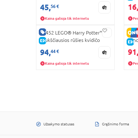
pamoka
pabė
16
45,
56 €
Kaina galioja tik internetu
Pe
GERA KAINA
76452 LEGO® Harry Potter™
7646
„Aukščiausios rūšies kvidičo
Luno
E-KAINA
E-
prekės“ ir ledainė
91
94,
44 €
Kaina galioja tik internetu
Pe
Užsakymo statusas
Grąžinimo forma