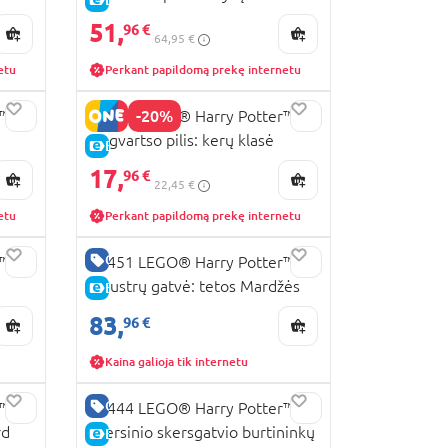
51,
96 €
64,95 €
etu
Perkant papildomą prekę internetu
-20%
r™
76442 LEGO® Harry Potter™
Hogvartso pilis: kerų klasė
E-KAINA
17,
96 €
22,45 €
etu
Perkant papildomą prekę internetu
GERA KAINA
r™
76451 LEGO® Harry Potter™
Ligustrų gatvė: tetos Mardžės
E-KAINA
viešnagė
83,
96 €
Kaina galioja tik internetu
GERA KAINA
r™
76444 LEGO® Harry Potter™
rd
Skersinio skersgatvio burtininkų
E-KAINA