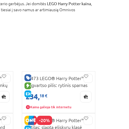
terio gerbėjus. Jei domitės
LEGO Harry Potter kaina
,
ti tiesiai į savo namus ar artimiausią Omnivos
GERA KAINA
r™
76473 LEGO® Harry Potter™
inkų
Hogvartso pilis: rytinis sparnas
NAUJA PREKĖ
E-KAINA
234,
18 €
Kaina galioja tik internetu
-20%
r™
76464 LEGO® Harry Potter™
ord
Katilas: slapta eliskyrų klasė
E-KAINA