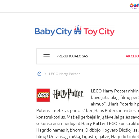
AKCIJO
PREKIŲ KATALOGAS
LEGO Harry Potter
LEGO Harry Potter
rinkin
buvo įsitraukę į filmų per
akmuo“, „Haris Poteris ir p
Poteris ir netikras princas“ bei „Haris Poteris ir mirties
konstruktorius
. Mažieji gerbėjai ir jų tėveliai galės s
sukonstruoti naudojant
Harry Potter
LEGO
konstruktor
Hagrido namas ir, žinoma, Didžiojo Hogvaro Didžioji salė
filmų Uždraustąjį mišką, Ligustrų gatvę, Hagrido trobel