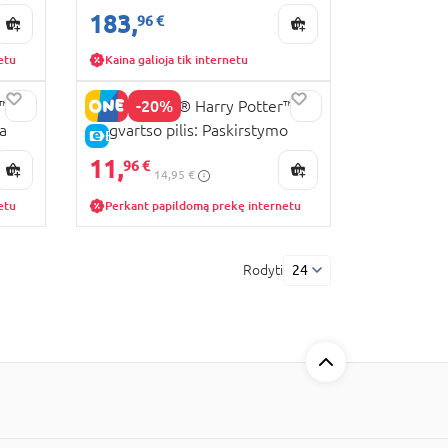
parduotuvės
183,
96 €
etu
Kaina galioja tik internetu
-20%
r™
76460 LEGO® Harry Potter™
a
Hogvartso pilis: Paskirstymo
E-KAINA
kepurės ceremonija
11,
96 €
14,95 €
etu
Perkant papildomą prekę internetu
Rodyti
24