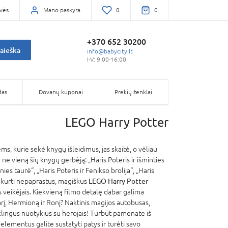
vės
Mano paskyra
0
0
+370 652 30200
aieška
info@babycity.lt
I-V: 9:00-16:00
das
Dovanų kuponai
Prekių ženklai
LEGO Harry Potter
s, kurie sekė knygų išleidimus, jas skaitė, o vėliau
 ne vieną šių knygų gerbėją: „Haris Poteris ir išminties
ies taurė“, „Haris Poteris ir Fenikso brolija“, „Haris
O sukurti nepaprastus, magiškus
LEGO Harry Potter
ais veikėjais. Kiekvieną filmo detalę dabar galima
arį, Hermioną ir Ronį? Naktinis magijos autobusas,
klingus nuotykius su herojais! Turbūt pamenate iš
elementus galite sustatyti patys ir turėti savo