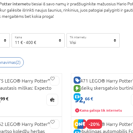
Potter internetu
tiesiai iš savo namų ir pradžiuginkite mažuosius Hario Po
r galėsite išrinkti naujus šaunius, rinkinius, juos patogiai palyginti ir gau
ek mergaitėms bet kokia proga!
Kaina
Tik internetu
11
€
-
400
€
Visi
ionavimas
(
2
)
UJA PREKĖ
GERA KAINA
5 LEGO® Harry Potter™
76471 LEGO® Harry Potte
austasis miškas: Expecto
Mušeikų skersgatvio burtin
NAUJA PREKĖ
ronum
parduotuvės
E-KAINA
,
92,
99 €
66 €
Kaina galioja tik internetu
RA KAINA
-20%
2 LEGO® Harry Potter™
76470 LEGO® Harry Potte
artso koledžų herbas
Stebuklingas automobilis F
UJA PREKĖ
E-KAINA