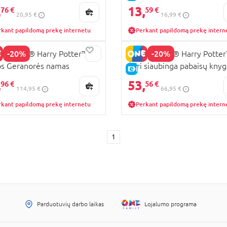
gimas iš Ligustrų gatvės
Anglia™“
,
13,
76 €
59 €
20,95 €
16,99 €
rkant papildomą prekę internetu
Perkant papildomą prekę intern
-20%
-20%
7 LEGO® Harry Potter™
76449 LEGO® Harry Potte
s Geranorės namas
Ėdri siaubinga pabaisų knyg
KAINA
E-KAINA
,
53,
96 €
56 €
114,95 €
66,95 €
rkant papildomą prekę internetu
Perkant papildomą prekę intern
1
Parduotuvių darbo laikas
Lojalumo programa