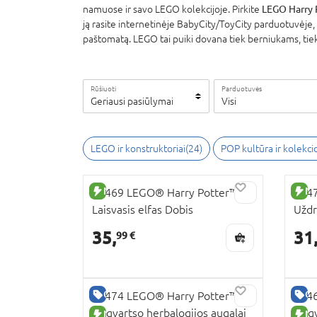
namuose ir savo LEGO kolekcijoje. Pirkite
LEGO Harry 
ją rasite internetinėje BabyCity/ToyCity parduotuvėje, ku
paštomatą. LEGO tai puiki dovana tiek berniukams, ti
Rūšiuoti
Parduotuvės
Geriausi pasiūlymai
Visi
LEGO ir konstruktoriai
(
24
)
POP kultūra ir kolekc
NAUJA PREKĖ
NA
76469 LEGO® Harry Potter™
7647
Laisvasis elfas Dobis
Uždr
Pat
35,
31
99 €
GERA KAINA
GE
76474 LEGO® Harry Potter™
7646
Hogvartso herbalogijos augalai
Hogv
NAUJA PREKĖ
NA