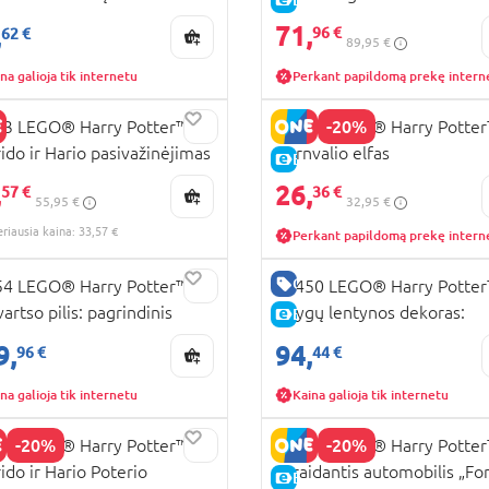
Anglia™
KAINA
71,
,
96 €
62 €
89,95 €
na galioja tik internetu
Perkant papildomą prekę intern
-20%
3 LEGO® Harry Potter™
76461 LEGO® Harry Potte
ido ir Hario pasivažinėjimas
Kornvalio elfas
RA KAINA
E-KAINA
ciklu
,
26,
KAINA
57 €
36 €
55,95 €
32,95 €
eriausia kaina: 33,57 €
Perkant papildomą prekę intern
RA KAINA
GERA KAINA
4 LEGO® Harry Potter™
76450 LEGO® Harry Potte
artso pilis: pagrindinis
Knygų lentynos dekoras:
KAINA
E-KAINA
tas
Hogvartso ekspresas
9,
94,
96 €
44 €
na galioja tik internetu
Kaina galioja tik internetu
-20%
-20%
9 LEGO® Harry Potter™
76424 LEGO® Harry Potte
ido ir Hario Poterio
Skraidantis automobilis „Fo
KAINA
E-KAINA