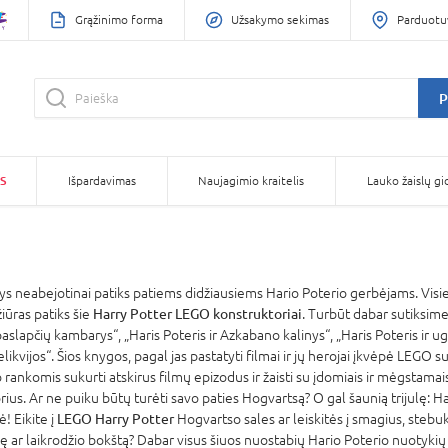
Grąžinimo forma
Užsakymo sekimas
Parduotu
P
S
Išpardavimas
Naujagimio kraitelis
Lauko žaislų gi
ys neabejotinai patiks patiems didžiausiems Hario Poterio gerbėjams. Visiem
žiūras patiks šie
Harry Potter LEGO konstruktoriai
. Turbūt dabar sutiksime
aslapčių kambarys“, „Haris Poteris ir Azkabano kalinys“, „Haris Poteris ir ugn
 relikvijos“. Šios knygos, pagal jas pastatyti filmai ir jų herojai įkvėpė LEG
avo rankomis sukurti atskirus filmų epizodus ir žaisti su įdomiais ir mėgstam
ius. Ar ne puiku būtų turėti savo paties Hogvartsą? O gal šaunią trijulę: H
! Eikite į
LEGO Harry Potter
Hogvartso sales ar leiskitės į smagius, stebu
ę ar laikrodžio bokštą? Dabar visus šiuos nuostabių Hario Poterio nuotykių 