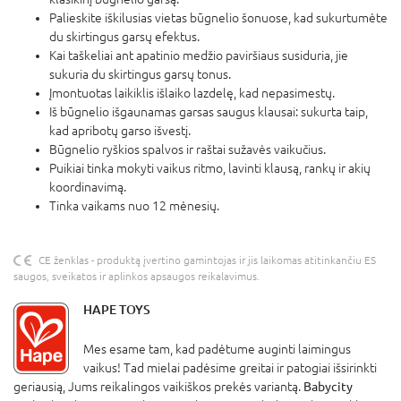
Palieskite iškilusias vietas būgnelio šonuose, kad sukurtumėte
du skirtingus garsų efektus.
Kai taškeliai ant apatinio medžio paviršiaus susiduria, jie
sukuria du skirtingus garsų tonus.
Įmontuotas laikiklis išlaiko lazdelę, kad nepasimestų.
Iš būgnelio išgaunamas garsas saugus klausai: sukurta taip,
kad apribotų garso išvestį.
Būgnelio ryškios spalvos ir raštai sužavės vaikučius.
Puikiai tinka mokyti vaikus ritmo, lavinti klausą, rankų ir akių
koordinavimą.
Tinka vaikams nuo 12 mėnesių.
CE ženklas - produktą įvertino gamintojas ir jis laikomas atitinkančiu ES
saugos, sveikatos ir aplinkos apsaugos reikalavimus.
HAPE TOYS
Mes esame tam, kad padėtume auginti laimingus
vaikus! Tad mielai padėsime greitai ir patogiai išsirinkti
geriausią, Jums reikalingos vaikiškos prekės variantą.
Babycity