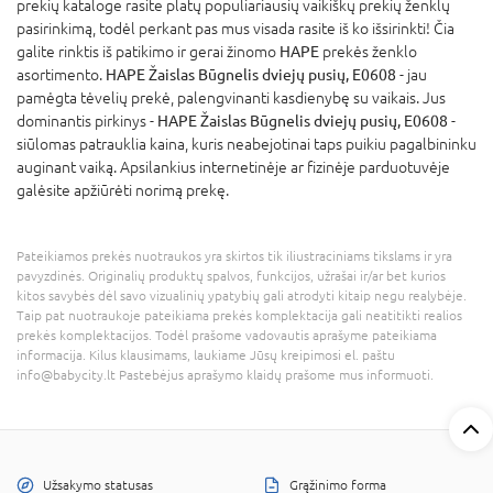
prekių kataloge rasite platų populiariausių vaikiškų prekių ženklų
pasirinkimą, todėl perkant pas mus visada rasite iš ko išsirinkti! Čia
galite rinktis iš patikimo ir gerai žinomo
HAPE
prekės ženklo
asortimento.
HAPE Žaislas Būgnelis dviejų pusių, E0608
- jau
pamėgta tėvelių prekė, palengvinanti kasdienybę su vaikais. Jus
dominantis pirkinys -
HAPE Žaislas Būgnelis dviejų pusių, E0608
-
siūlomas patrauklia kaina, kuris neabejotinai taps puikiu pagalbininku
auginant vaiką. Apsilankius internetinėje ar fizinėje parduotuvėje
galėsite apžiūrėti norimą prekę.
Pateikiamos prekės nuotraukos yra skirtos tik iliustraciniams tikslams ir yra
pavyzdinės. Originalių produktų spalvos, funkcijos, užrašai ir/ar bet kurios
kitos savybės dėl savo vizualinių ypatybių gali atrodyti kitaip negu realybėje.
Taip pat nuotraukoje pateikiama prekės komplektacija gali neatitikti realios
prekės komplektacijos. Todėl prašome vadovautis aprašyme pateikiama
informacija. Kilus klausimams, laukiame Jūsų kreipimosi el. paštu
info@babycity.lt Pastebėjus aprašymo klaidų prašome mus informuoti.
Užsakymo statusas
Grąžinimo forma