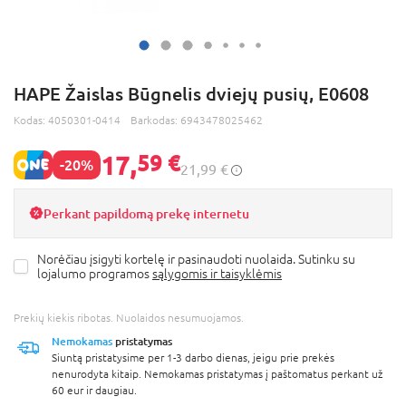
HAPE Žaislas Būgnelis dviejų pusių, E0608
Kodas:
4050301-0414
Barkodas:
6943478025462
17,
59 €
-20%
21,99 €
Perkant papildomą prekę internetu
Norėčiau įsigyti kortelę ir pasinaudoti nuolaida. Sutinku su
lojalumo programos
sąlygomis ir taisyklėmis
Prekių kiekis ribotas. Nuolaidos nesumuojamos.
Nemokamas
pristatymas
Siuntą pristatysime per 1-3 darbo dienas, jeigu prie prekės
nenurodyta kitaip. Nemokamas pristatymas į paštomatus perkant už
60 eur ir daugiau.