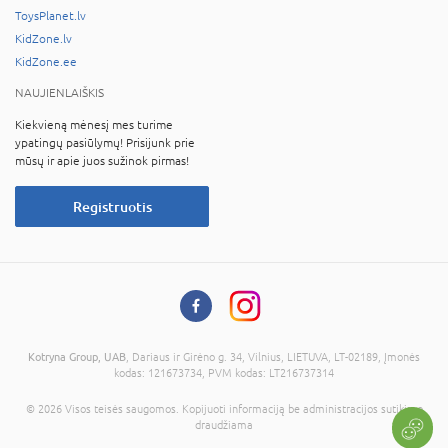
ToysPlanet.lv
KidZone.lv
KidZone.ee
NAUJIENLAIŠKIS
Kiekvieną mėnesį mes turime
ypatingų pasiūlymų! Prisijunk prie
mūsų ir apie juos sužinok pirmas!
Registruotis
Kotryna Group, UAB
, Dariaus ir Girėno g. 34, Vilnius, LIETUVA, LT-02189, Įmonės
kodas: 121673734, PVM kodas: LT216737314
© 2026 Visos teisės saugomos. Kopijuoti informaciją be administracijos sutikimo
draudžiama