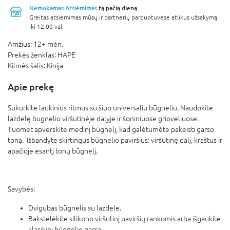
Nemokamas Atsiėmimas
tą pačią dieną.
Greitas atsiėmimas mūsų ir partnerių parduotuvėse atlikus užsakymą
iki 12:00 val.
Amžius:
12+ mėn.
Prekės ženklas:
HAPE
Kilmės šalis:
Kinija
Apie prekę
Sukurkite laukinius ritmus su šiuo universaliu būgneliu. Naudokite
lazdelę bugnelio viršutinėje dalyje ir šoniniuose grioveliuose.
Tuomet apverskite medinį būgnelį, kad galėtumėte pakeisti garso
toną. Išbandyte skirtingus būgnelio paviršius: viršutinę dalį, kraštus ir
apačioje esantį tonų būgnelį.
Savybės:
Dvigubas būgnelis su lazdele.
Bakstelėkite silikono viršutinį paviršių rankomis arba išgaukite
klasikinį būgnelio garsą.