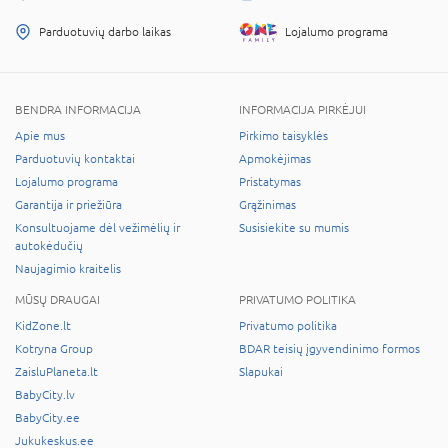
Parduotuvių darbo laikas
Lojalumo programa
BENDRA INFORMACIJA
INFORMACIJA PIRKĖJUI
Apie mus
Pirkimo taisyklės
Parduotuvių kontaktai
Apmokėjimas
Lojalumo programa
Pristatymas
Garantija ir priežiūra
Grąžinimas
Konsultuojame dėl vežimėlių ir
Susisiekite su mumis
autokėdučių
Naujagimio kraitelis
MŪSŲ DRAUGAI
PRIVATUMO POLITIKA
KidZone.lt
Privatumo politika
Kotryna Group
BDAR teisių įgyvendinimo formos
ZaisluPlaneta.lt
Slapukai
BabyCity.lv
BabyCity.ee
Jukukeskus.ee