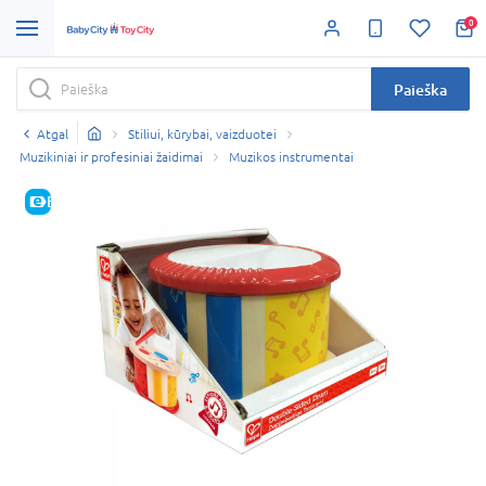
0
Paieška
Atgal
Stiliui, kūrybai, vaizduotei
Muzikiniai ir profesiniai žaidimai
Muzikos instrumentai
E-KAINA