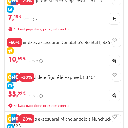
-20%
TMNT mini figūrėlė Stretch Ninja, asort., 81120
E-KAINA
7,
19 €
8,99 €
Perkant papildomą prekę internetu
-60%
TMNT nindzės aksesuarai Donatello's Bo Staff, 83522
IŠPARDAVIMAS
10,
60 €
26,49 €
-20%
TMNT 30cm didelė figūrėlė Raphael, 83404
E-KAINA
33,
99 €
42,49 €
Perkant papildomą prekę internetu
-20%
TMNT nindzės aksesuarai Michelangelo's Nunchuck,
83523
E-KAINA