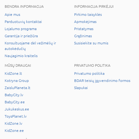
BENDRA INFORMACIJA
INFORMACIJA PIRKĖJUI
Apie mus
Pirkimo taisyklės
Parduotuvių kontaktai
Apmokėjimas
Lojalumo programa
Pristatymas
Garantija ir priežiūra
Grąžinimas
Konsultuojame dėl vežimėlių ir
Susisiekite su mumis
autokėdučių
Naujagimio kraitelis
MŪSŲ DRAUGAI
PRIVATUMO POLITIKA
KidZone.lt
Privatumo politika
Kotryna Group
BDAR teisių įgyvendinimo formos
ZaisluPlaneta.lt
Slapukai
BabyCity.lv
BabyCity.ee
Jukukeskus.ee
ToysPlanet.lv
KidZone.lv
KidZone.ee