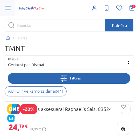
0
Paieška
TMNT
TMNT
Rūšiuoti
Geriausi pasiūlymai
Filtras
AUTO ir veiksmo žaidimai
(
44
)
-20%
TMNT nindzės aksesuarai Raphael's Sais, 83524
E-KAINA
24,
79 €
30,99 €