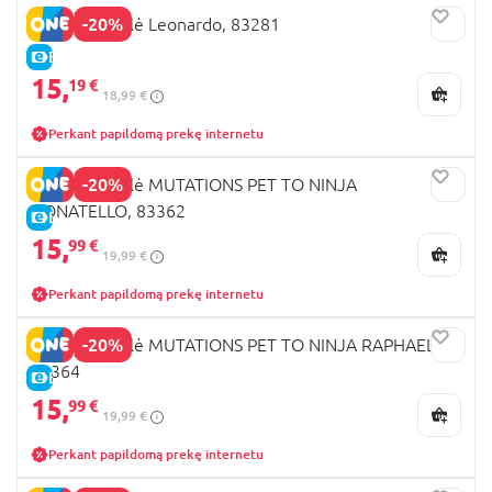
-20%
TMNT figūrėlė Leonardo, 83281
E-KAINA
15,
19 €
18,99 €
Perkant papildomą prekę internetu
-20%
TMNT figūrėlė MUTATIONS PET TO NINJA
DONATELLO, 83362
E-KAINA
15,
99 €
19,99 €
Perkant papildomą prekę internetu
-20%
TMNT figūrėlė MUTATIONS PET TO NINJA RAPHAEL,
83364
E-KAINA
15,
99 €
19,99 €
Perkant papildomą prekę internetu