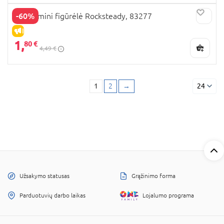
-60%
TMNT mini figūrėlė Rocksteady, 83277
IŠPARDAVIMAS
1,
80 €
4,49 €
1
2
→
24
Užsakymo statusas
Grąžinimo forma
Parduotuvių darbo laikas
Lojalumo programa