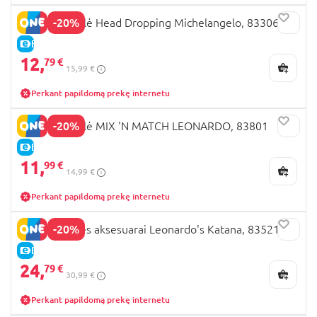
-20%
TMNT figūrėlė Head Dropping Michelangelo, 83306
E-KAINA
12,
79 €
15,99 €
Perkant papildomą prekę internetu
-20%
TMNT figūrėlė MIX 'N MATCH LEONARDO, 83801
E-KAINA
11,
99 €
14,99 €
Perkant papildomą prekę internetu
-20%
TMNT nindzės aksesuarai Leonardo's Katana, 83521
E-KAINA
24,
79 €
30,99 €
Perkant papildomą prekę internetu