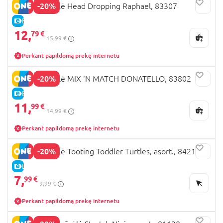
-20%
TMNT figūrėlė Head Dropping Raphael, 83307
E-KAINA
12,
79 €
15,99 €
Perkant papildomą prekę internetu
-20%
TMNT figūrėlė MIX 'N MATCH DONATELLO, 83802
E-KAINA
11,
99 €
14,99 €
Perkant papildomą prekę internetu
-20%
TMNT figūrėlė Tooting Toddler Turtles, asort., 84210
E-KAINA
7,
99 €
9,99 €
Perkant papildomą prekę internetu