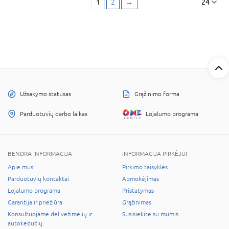
1
2
→
24
Užsakymo statusas
Grąžinimo forma
Parduotuvių darbo laikas
Lojalumo programa
BENDRA INFORMACIJA
INFORMACIJA PIRKĖJUI
Apie mus
Pirkimo taisyklės
Parduotuvių kontaktai
Apmokėjimas
Lojalumo programa
Pristatymas
Garantija ir priežiūra
Grąžinimas
Konsultuojame dėl vežimėlių ir
Susisiekite su mumis
autokėdučių