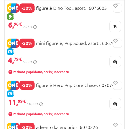
-30%
PAW PATROL figūrėlė Dino Tool, asort., 6076003
NAUJA PREKĖ
6,
96 €
9,95 €
-20%
PAW PATROL mini figūrėlė, Pup Squad, asort., 6067087
E-KAINA
4,
79 €
5,99 €
Perkant papildomą prekę internetu
-20%
PAW PATROL figūrėlė Hero Pup Core Chase, 6070746
E-KAINA
11,
99 €
14,99 €
Perkant papildomą prekę internetu
-20%
PAW PATROL advento kalendorius, 6070226