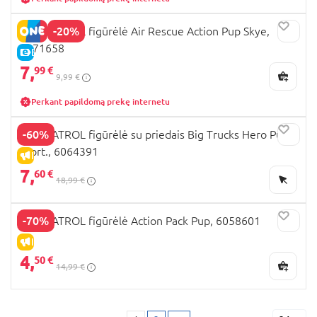
-20%
PAW PATROL figūrėlė Air Rescue Action Pup Skye,
6071658
E-KAINA
7,
99 €
9,99 €
Perkant papildomą prekę internetu
-60%
PAW PATROL figūrėlė su priedais Big Trucks Hero Pups,
asort., 6064391
IŠPARDAVIMAS
7,
60 €
18,99 €
-70%
PAW PATROL figūrėlė Action Pack Pup, 6058601
IŠPARDAVIMAS
4,
50 €
14,99 €