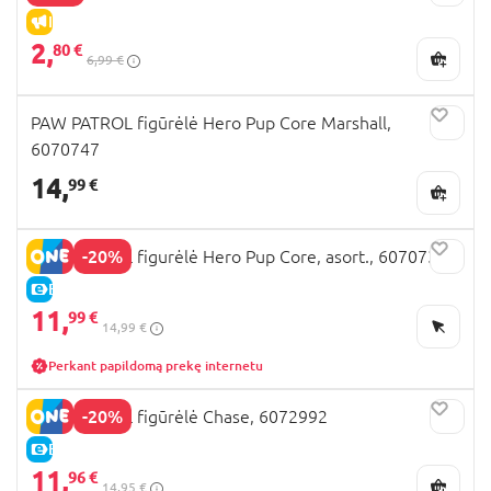
IŠPARDAVIMAS
2,
80 €
6,99 €
PAW PATROL figūrėlė Hero Pup Core Marshall,
6070747
14,
99 €
-20%
PAW PATROL figurėlė Hero Pup Core, asort., 6070734
E-KAINA
11,
99 €
14,99 €
Perkant papildomą prekę internetu
-20%
PAW PATROL figūrėlė Chase, 6072992
E-KAINA
11,
96 €
14,95 €