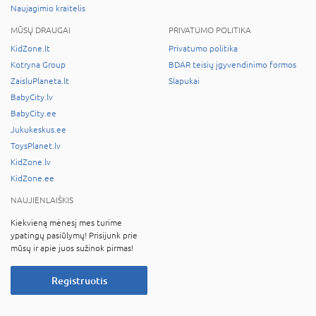
Naujagimio kraitelis
MŪSŲ DRAUGAI
PRIVATUMO POLITIKA
KidZone.lt
Privatumo politika
Kotryna Group
BDAR teisių įgyvendinimo formos
ZaisluPlaneta.lt
Slapukai
BabyCity.lv
BabyCity.ee
Jukukeskus.ee
ToysPlanet.lv
KidZone.lv
KidZone.ee
NAUJIENLAIŠKIS
Kiekvieną mėnesį mes turime
ypatingų pasiūlymų! Prisijunk prie
mūsų ir apie juos sužinok pirmas!
Registruotis