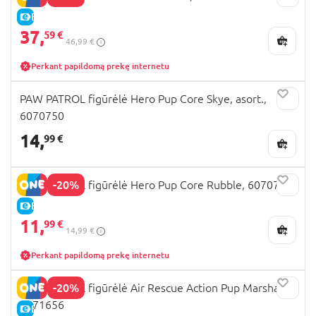
E-KAINA
37,
59 €
46,99 €
Perkant papildomą prekę internetu
PAW PATROL figūrėlė Hero Pup Core Skye, asort.,
6070750
14,
99 €
-20%
PAW PATROL figūrėlė Hero Pup Core Rubble, 6070749
E-KAINA
11,
99 €
14,99 €
Perkant papildomą prekę internetu
-20%
PAW PATROL figūrėlė Air Rescue Action Pup Marshall,
6071656
E-KAINA