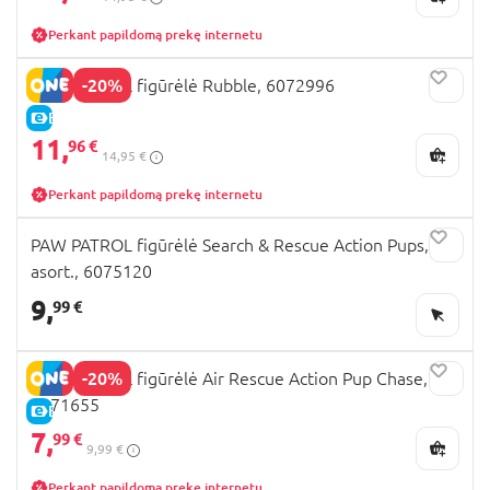
Perkant papildomą prekę internetu
-20%
PAW PATROL figūrėlė Rubble, 6072996
E-KAINA
11,
96 €
14,95 €
Perkant papildomą prekę internetu
PAW PATROL figūrėlė Search & Rescue Action Pups,
asort., 6075120
9,
99 €
-20%
PAW PATROL figūrėlė Air Rescue Action Pup Chase,
6071655
E-KAINA
7,
99 €
9,99 €
Perkant papildomą prekę internetu