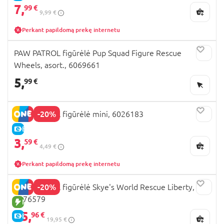
7,
99 €
9,99 €
Perkant papildomą prekę internetu
PAW PATROL figūrėlė Pup Squad Figure Rescue
Wheels, asort., 6069661
5,
99 €
-20%
PAW PATROL figūrėlė mini, 6026183
E-KAINA
3,
59 €
4,49 €
Perkant papildomą prekę internetu
-20%
PAW PATROL figūrėlė Skye's World Rescue Liberty,
6076579
NAUJA PREKĖ
15,
96 €
E-KAINA
19,95 €