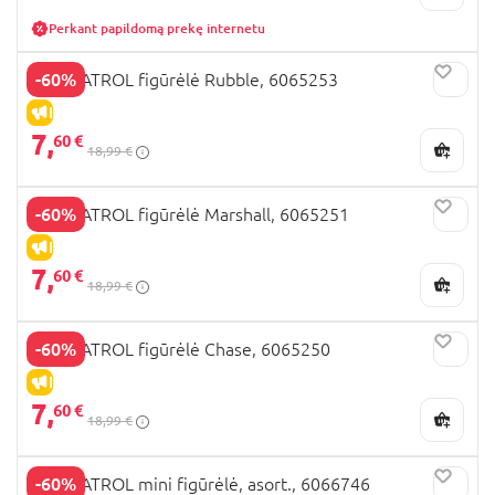
Perkant papildomą prekę internetu
-60%
PAW PATROL figūrėlė Rubble, 6065253
IŠPARDAVIMAS
7,
60 €
18,99 €
-60%
PAW PATROL figūrėlė Marshall, 6065251
IŠPARDAVIMAS
7,
60 €
18,99 €
-60%
PAW PATROL figūrėlė Chase, 6065250
IŠPARDAVIMAS
7,
60 €
18,99 €
-60%
PAW PATROL mini figūrėlė, asort., 6066746