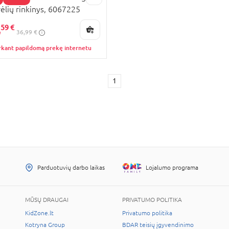
rėlių rinkinys, 6067225
KAINA
,
59 €
36,99 €
rkant papildomą prekę internetu
1
Parduotuvių darbo laikas
Lojalumo programa
MŪSŲ DRAUGAI
PRIVATUMO POLITIKA
KidZone.lt
Privatumo politika
Kotryna Group
BDAR teisių įgyvendinimo