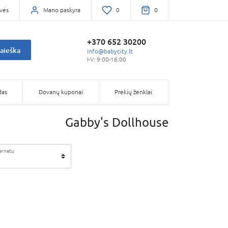
vės
Mano paskyra
0
0
+370 652 30200
aieška
info@babycity.lt
I-V: 9:00-16:00
das
Dovanų kuponai
Prekių ženklai
Gabby's Dollhouse
ternetu