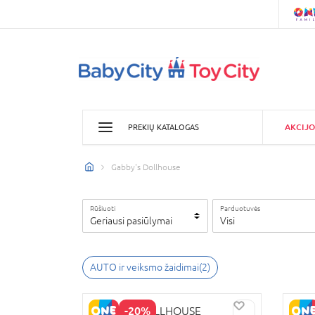
AKCIJO
PREKIŲ KATALOGAS
Gabby's Dollhouse
Rūšiuoti
Parduotuvės
Geriausi pasiūlymai
Visi
AUTO ir veiksmo žaidimai
(
2
)
-20%
GABBY'S DOLLHOUSE
GAB