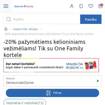
0
Paieška
Liepos mėn. akcijos
-20% pažymėtiems kelioniniams vežimėliams! Tik su One Family kortele
-20% pažymėtiems kelioniniams
vežimėliams! Tik su One Family
kortele
Rūšiuoti
Geriausi pasiūlymai
Filtras
Vežimėliai ir nešioklės
(
13
)