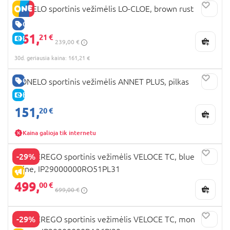
LIONELO sportinis vežimėlis LO-CLOE, brown rust
GERA KAINA
161,
21 €
E-KAINA
239,00 €
30d. geriausia kaina: 161,21 €
GERA KAINA
LIONELO sportinis vežimėlis ANNET PLUS, pilkas
E-KAINA
151,
20 €
Kaina galioja tik internetu
-29%
PEG PEREGO sportinis vežimėlis VELOCE TC, blue
shine, IP29000000RO51PL31
IŠPARDAVIMAS
499,
00 €
699,00 €
-29%
PEG PEREGO sportinis vežimėlis VELOCE TC, mon