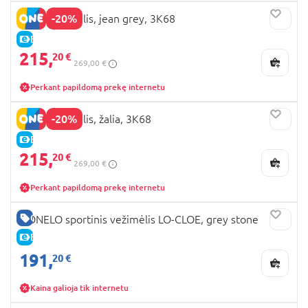
-20%
MILLI vežimėlis, jean grey, 3K68
E-KAINA
215,
20 €
269,00 €
Perkant papildomą prekę internetu
-20%
MILLI vežimėlis, žalia, 3K68
E-KAINA
215,
20 €
269,00 €
Perkant papildomą prekę internetu
GERA KAINA
LIONELO sportinis vežimėlis LO-CLOE, grey stone
E-KAINA
191,
20 €
Kaina galioja tik internetu