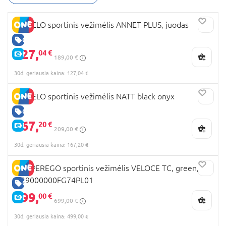
LIONELO sportinis vežimėlis ANNET PLUS, juodas
GERA KAINA
127,
04 €
E-KAINA
189,00 €
30d. geriausia kaina: 127,04 €
LIONELO sportinis vežimėlis NATT black onyx
GERA KAINA
167,
20 €
E-KAINA
209,00 €
30d. geriausia kaina: 167,20 €
PEG PEREGO sportinis vežimėlis VELOCE TC, green,
IP29000000FG74PL01
GERA KAINA
499,
00 €
E-KAINA
699,00 €
30d. geriausia kaina: 499,00 €