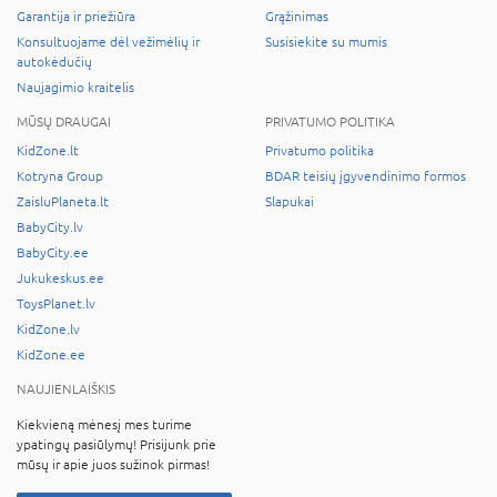
Garantija ir priežiūra
Grąžinimas
Konsultuojame dėl vežimėlių ir
Susisiekite su mumis
autokėdučių
Naujagimio kraitelis
MŪSŲ DRAUGAI
PRIVATUMO POLITIKA
KidZone.lt
Privatumo politika
Kotryna Group
BDAR teisių įgyvendinimo formos
ZaisluPlaneta.lt
Slapukai
BabyCity.lv
BabyCity.ee
Jukukeskus.ee
ToysPlanet.lv
KidZone.lv
KidZone.ee
NAUJIENLAIŠKIS
Kiekvieną mėnesį mes turime
ypatingų pasiūlymų! Prisijunk prie
mūsų ir apie juos sužinok pirmas!