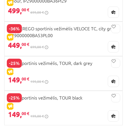
amour, IP29000000BA36PI29
IŠPARDAVIMAS
499,
00 €
699,00 €
-36%
PEG PEREGO sportinis vežimėlis VELOCE TC, city grey,
IP29000000BA53PL00
IŠPARDAVIMAS
449,
00 €
699,00 €
-25%
MILLI sportinis vežimėlis, TOUR, dark grey
IŠPARDAVIMAS
149,
00 €
199,00 €
-25%
MILLI sportinis vežimėlis, TOUR black
IŠPARDAVIMAS
149,
00 €
199,00 €