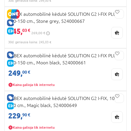
30d. geriausia kaina: 299,00 €
CYBEX automobilinė kėdutė SOLUTION G2 I-FIX PLUS,
100-150 cm., Stone grey, 524000667
GERA KAINA
245,
03 €
E-KAINA
269,00 €
30d. geriausia kaina: 245,03 €
GERA KAINA
CYBEX automobilinė kėdutė SOLUTION G2 I-FIX PLUS,
100-150 cm., Moon black, 524000661
E-KAINA
249,
00 €
Kaina galioja tik internetu
GERA KAINA
CYBEX automobilinė kėdutė SOLUTION G2 I-FIX, 100-
150 cm., Magic black, 524000649
E-KAINA
229,
90 €
Kaina galioja tik internetu