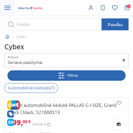
0
Paieška
Cybex
Cybex
Rūšiuoti
Geriausi pasiūlymai
Filtras
Automobilinės kėdutės
(
7
)
CYBEX automobilinė kėdutė PALLAS G I-SIZE, Granite
Black | black, 521000513
GERA KAINA
299,
00 €
E-KAINA
399,00 €