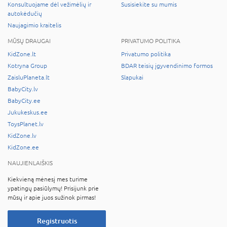
Konsultuojame dėl vežimėlių ir
Susisiekite su mumis
autokėdučių
Naujagimio kraitelis
MŪSŲ DRAUGAI
PRIVATUMO POLITIKA
KidZone.lt
Privatumo politika
Kotryna Group
BDAR teisių įgyvendinimo formos
ZaisluPlaneta.lt
Slapukai
BabyCity.lv
BabyCity.ee
Jukukeskus.ee
ToysPlanet.lv
KidZone.lv
KidZone.ee
NAUJIENLAIŠKIS
Kiekvieną mėnesį mes turime
ypatingų pasiūlymų! Prisijunk prie
mūsų ir apie juos sužinok pirmas!
Registruotis