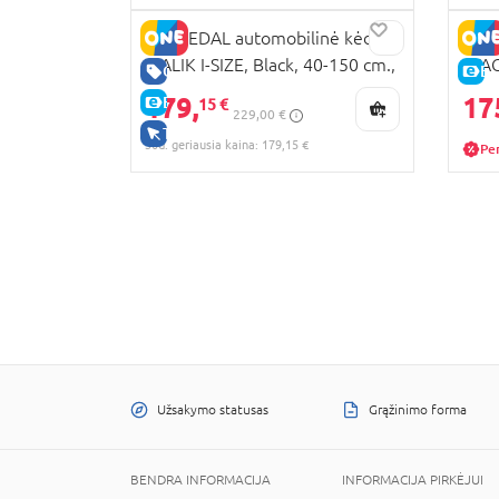
ENGLEDAL automobilinė kėdutė
MILL
MALIK I-SIZE, Black, 40-150 cm.,
STAG
GERA KAINA
E-
25-01MAL-B
gray
179,
17
E-KAINA
15 €
229,00 €
TIK INTERNETU
30d. geriausia kaina: 179,15 €
Pe
Užsakymo statusas
Grąžinimo forma
BENDRA INFORMACIJA
INFORMACIJA PIRKĖJUI