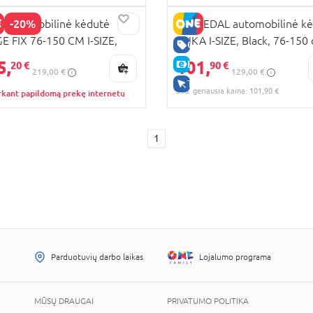
-20%
I automobilinė kėdutė
ENGLEDAL automobilinė k
E FIX 76-150 CM I-SIZE,
NUKA I-SIZE, Black, 76-150 
KAINA
GERA KAINA
, VTN35
25-05NUK-B
5,
101,
E-KAINA
20 €
90 €
219,00 €
129,00 €
TIK INTERNETU
30d. geriausia kaina: 101,90 €
rkant papildomą prekę internetu
1
Parduotuvių darbo laikas
Lojalumo programa
MŪSŲ DRAUGAI
PRIVATUMO POLITIKA