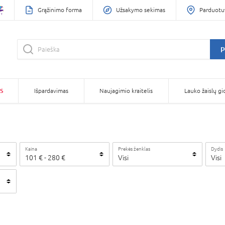
Grąžinimo forma
Užsakymo sekimas
Parduotu
P
S
Išpardavimas
Naujagimio kraitelis
Lauko žaislų gi
Kaina
Prekės ženklas
Dydis
101
€
-
280
€
Visi
Visi