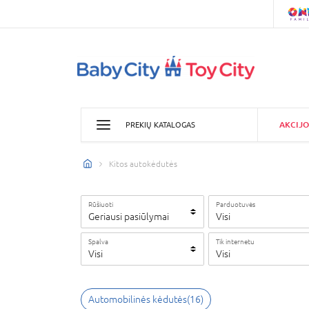
AKCIJO
PREKIŲ KATALOGAS
Kitos autokėdutės
Rūšiuoti
Parduotuvės
Geriausi pasiūlymai
Visi
Spalva
Tik internetu
Visi
Visi
Automobilinės kėdutės
(
16
)