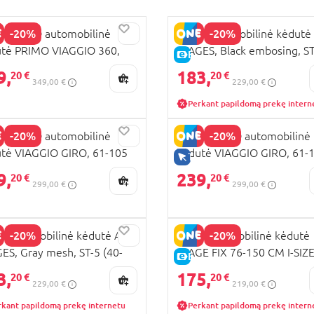
-20%
-20%
 PEREGO automobilinė
MILLI Automobilinė kėdutė
tė PRIMO VIAGGIO 360,
STAGES, Black embosing, ST
K INTERNETU
E-KAINA
50 cm, evo metal,
(40-150cm)
9,
183,
20 €
20 €
349,00 €
229,00 €
T010000GU64MO64
Perkant papildomą prekę intern
-20%
-20%
 PEREGO automobilinė
PEG PEREGO automobilinė
tė VIAGGIO GIRO, 61-105
kėdutė VIAGGIO GIRO, 61-
K INTERNETU
TIK INTERNETU
crystal black,
cm, metal,
9,
239,
20 €
20 €
299,00 €
299,00 €
R000000DP53DX13
IMGR000000GU64MO64
-20%
-20%
I Automobilinė kėdutė ALL
MILLI automobilinė kėdutė
ES, Gray mesh, ST-5 (40-
STAGE FIX 76-150 CM I-SIZE
KAINA
E-KAINA
cm)
black, VTN35
3,
175,
20 €
20 €
229,00 €
219,00 €
rkant papildomą prekę internetu
Perkant papildomą prekę intern