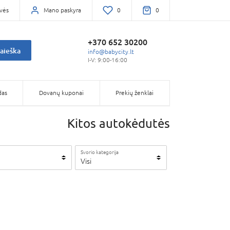
vės
Mano paskyra
0
0
+370 652 30200
aieška
info@babycity.lt
I-V: 9:00-16:00
das
Dovanų kuponai
Prekių ženklai
Kitos autokėdutės
Svorio kategorija
Visi