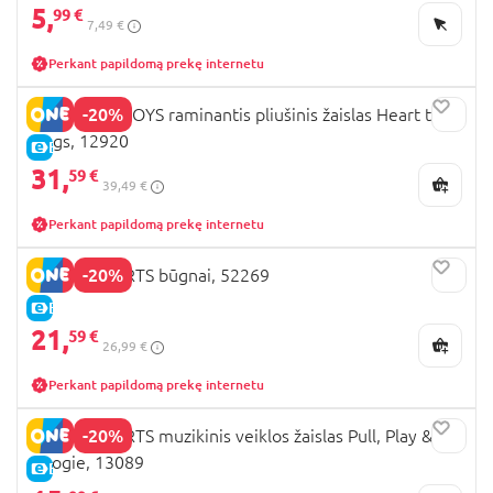
5,
99 €
7,49 €
Perkant papildomą prekę internetu
-20%
INGENUITY TOYS raminantis pliušinis žaislas Heart to
Hugs, 12920
E-KAINA
31,
59 €
39,49 €
Perkant papildomą prekę internetu
-20%
BRIGHT STARTS būgnai, 52269
E-KAINA
21,
59 €
26,99 €
Perkant papildomą prekę internetu
-20%
BRIGHT STARTS muzikinis veiklos žaislas Pull, Play &
Boogie, 13089
E-KAINA