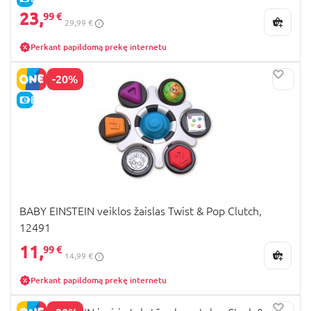
23,
99 €
29,99 €
Perkant papildomą prekę internetu
-20%
E-KAINA
BABY EINSTEIN veiklos žaislas Twist & Pop Clutch,
12491
11,
99 €
14,99 €
Perkant papildomą prekę internetu