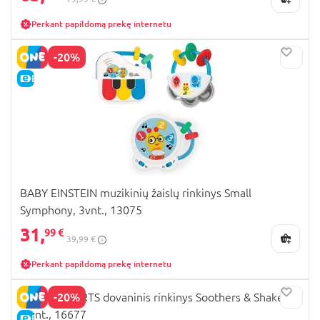
Perkant papildomą prekę internetu
-20%
E-KAINA
BABY EINSTEIN muzikinių žaislų rinkinys Small
Symphony, 3vnt., 13075
31,
99 €
39,99 €
Perkant papildomą prekę internetu
-20%
BRIGHT STARTS dovaninis rinkinys Soothers & Shakers,
5 vnt., 16677
E-KAINA