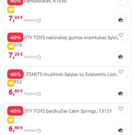
-60%
OBALL kamuoliukas, 81030
IŠPARDAVIMAS
7,
60 €
18,99 €
-60%
INGENUITY TOYS natūralios gumos kramtukas Sylvi,
13076
IŠPARDAVIMAS
7,
20 €
17,99 €
-60%
BRIGHT STARTS muzikinis žaislas su šviesomis Lion,
12952
IŠPARDAVIMAS
6,
80 €
16,99 €
-60%
INGENUITY TOYS barškučiai Calm Springs, 13151
IŠPARDAVIMAS
6,
80 €
16,99 €