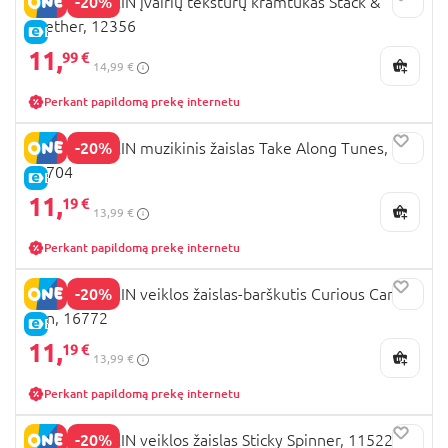
-20%
BABY EINSTEIN įvairių tekstūrų kramtukas Stack &
Teether, 12356
E-KAINA
11,
99 €
14,99 €
Perkant papildomą prekę internetu
-20%
BABY EINSTEIN muzikinis žaislas Take Along Tunes,
30704
E-KAINA
11,
19 €
13,99 €
Perkant papildomą prekę internetu
-20%
BABY EINSTEIN veiklos žaislas-barškutis Curious Car
Zen, 16772
E-KAINA
11,
19 €
13,99 €
Perkant papildomą prekę internetu
-20%
BABY EINSTEIN veiklos žaislas Sticky Spinner, 11522