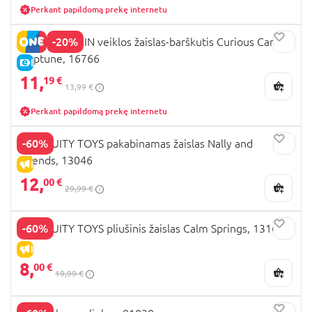
Perkant papildomą prekę internetu
-20%
BABY EINSTEIN veiklos žaislas-barškutis Curious Car
Neptune, 16766
E-KAINA
11,
19 €
13,99 €
Perkant papildomą prekę internetu
-60%
INGENUITY TOYS pakabinamas žaislas Nally and
Friends, 13046
IŠPARDAVIMAS
12,
00 €
29,99 €
-60%
INGENUITY TOYS pliušinis žaislas Calm Springs, 13163
IŠPARDAVIMAS
8,
00 €
19,99 €