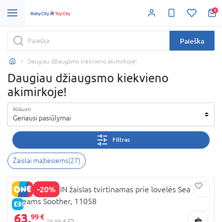
0
Paieška
Daugiau džiaugsmo kiekvieno akimirkoje!
Daugiau džiaugsmo kiekvieno
akimirkoje!
Rūšiuoti
Geriausi pasiūlymai
Filtras
Žaislai mažiesiems
(
27
)
-20%
BABY EINSTEIN žaislas tvirtinamas prie lovelės Sea
Dreams Soother, 11058
E-KAINA
63,
99 €
79,99 €