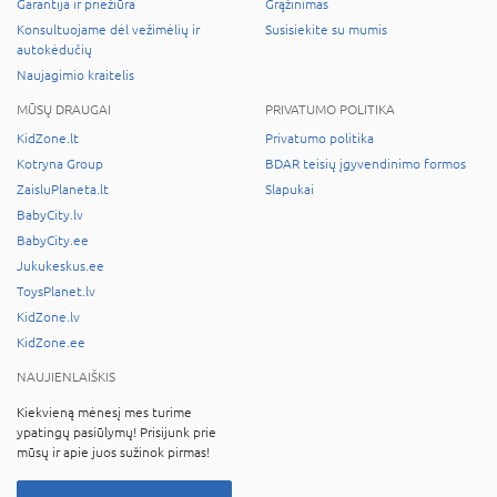
Garantija ir priežiūra
Grąžinimas
Konsultuojame dėl vežimėlių ir
Susisiekite su mumis
autokėdučių
Naujagimio kraitelis
MŪSŲ DRAUGAI
PRIVATUMO POLITIKA
KidZone.lt
Privatumo politika
Kotryna Group
BDAR teisių įgyvendinimo formos
ZaisluPlaneta.lt
Slapukai
BabyCity.lv
BabyCity.ee
Jukukeskus.ee
ToysPlanet.lv
KidZone.lv
KidZone.ee
NAUJIENLAIŠKIS
Kiekvieną mėnesį mes turime
ypatingų pasiūlymų! Prisijunk prie
mūsų ir apie juos sužinok pirmas!