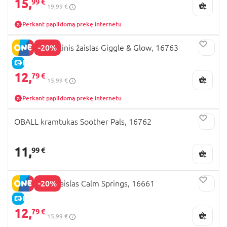
15,
99 €
19,99 €
Perkant papildomą prekę internetu
-20%
OBALL muzikinis žaislas Giggle & Glow, 16763
E-KAINA
12,
79 €
15,99 €
Perkant papildomą prekę internetu
OBALL kramtukas Soother Pals, 16762
11,
99 €
-20%
INGENUITY žaislas Calm Springs, 16661
E-KAINA
12,
79 €
15,99 €