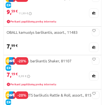
E-KAINA
9,
59 €
11,99 €
Perkant papildomą prekę internetu
OBALL kamuolys barškantis, assort., 11483
7,
99 €
-20%
OBALL žaislas barškantis Shaker, 81107
E-KAINA
7,
19 €
8,99 €
Perkant papildomą prekę internetu
-20%
BRIGHT STARTS barškutis Rattle & Roll, assort., 81510
E-KAINA