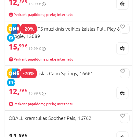
12,
79 €
15,99 €
Perkant papildomą prekę internetu
-20%
BRIGHT STARTS muzikinis veiklos žaislas Pull, Play &
Boogie, 13089
E-KAINA
15,
99 €
19,99 €
Perkant papildomą prekę internetu
-20%
INGENUITY žaislas Calm Springs, 16661
E-KAINA
12,
79 €
15,99 €
Perkant papildomą prekę internetu
OBALL kramtukas Soother Pals, 16762
11,
99 €