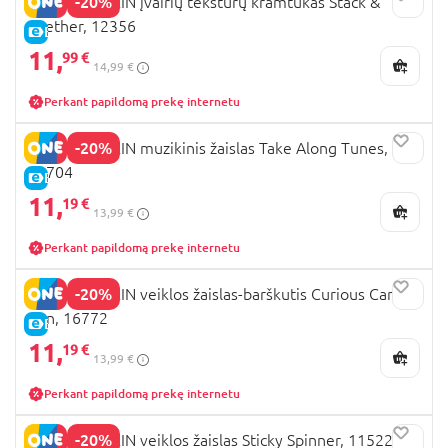
-20%
BABY EINSTEIN įvairių tekstūrų kramtukas Stack &
Teether, 12356
E-KAINA
11,
99 €
14,99 €
Perkant papildomą prekę internetu
-20%
BABY EINSTEIN muzikinis žaislas Take Along Tunes,
30704
E-KAINA
11,
19 €
13,99 €
Perkant papildomą prekę internetu
-20%
BABY EINSTEIN veiklos žaislas-barškutis Curious Car
Zen, 16772
E-KAINA
11,
19 €
13,99 €
Perkant papildomą prekę internetu
-20%
BABY EINSTEIN veiklos žaislas Sticky Spinner, 11522