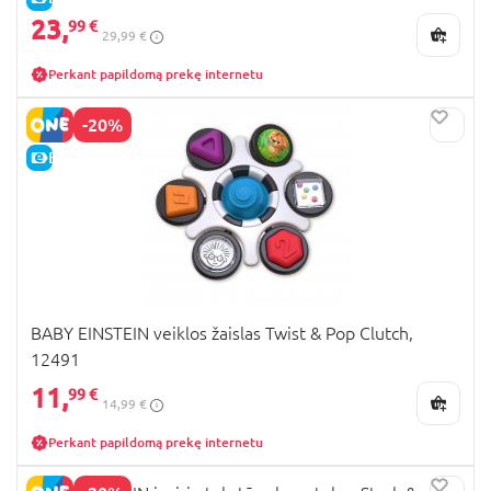
23,
99 €
29,99 €
Perkant papildomą prekę internetu
-20%
E-KAINA
BABY EINSTEIN veiklos žaislas Twist & Pop Clutch,
12491
11,
99 €
14,99 €
Perkant papildomą prekę internetu