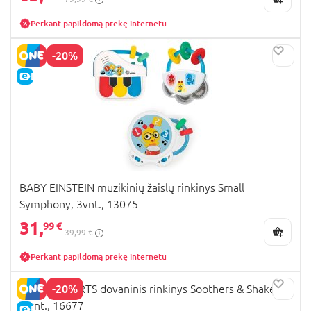
Perkant papildomą prekę internetu
-20%
E-KAINA
BABY EINSTEIN muzikinių žaislų rinkinys Small
Symphony, 3vnt., 13075
31,
99 €
39,99 €
Perkant papildomą prekę internetu
-20%
BRIGHT STARTS dovaninis rinkinys Soothers & Shakers,
5 vnt., 16677
E-KAINA