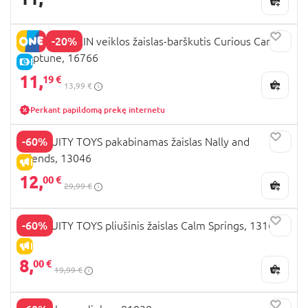
-20%
BABY EINSTEIN veiklos žaislas-barškutis Curious Car
Neptune, 16766
E-KAINA
11,
19 €
13,99 €
Perkant papildomą prekę internetu
-60%
INGENUITY TOYS pakabinamas žaislas Nally and
Friends, 13046
IŠPARDAVIMAS
12,
00 €
29,99 €
-60%
INGENUITY TOYS pliušinis žaislas Calm Springs, 13163
IŠPARDAVIMAS
8,
00 €
19,99 €