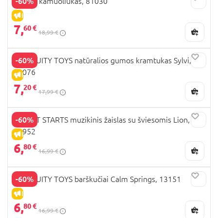
-60%
OBALL kamuoliukas, 81030
IŠPARDAVIMAS
7,
60 €
18,99 €
-60%
INGENUITY TOYS natūralios gumos kramtukas Sylvi,
13076
IŠPARDAVIMAS
7,
20 €
17,99 €
-60%
BRIGHT STARTS muzikinis žaislas su šviesomis Lion,
12952
IŠPARDAVIMAS
6,
80 €
16,99 €
-60%
INGENUITY TOYS barškučiai Calm Springs, 13151
IŠPARDAVIMAS
6,
80 €
16,99 €