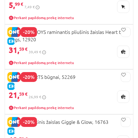
5,
99 €
7,49 €
Perkant papildomą prekę internetu
-20%
INGENUITY TOYS raminantis pliušinis žaislas Heart to
Hugs, 12920
E-KAINA
31,
59 €
39,49 €
Perkant papildomą prekę internetu
-20%
BRIGHT STARTS būgnai, 52269
E-KAINA
21,
59 €
26,99 €
Perkant papildomą prekę internetu
-20%
OBALL muzikinis žaislas Giggle & Glow, 16763
E-KAINA