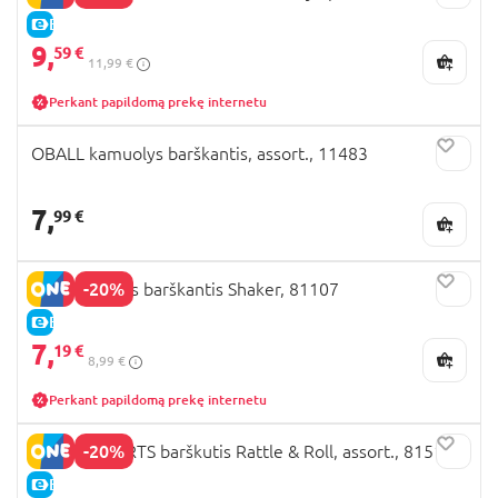
E-KAINA
9,
59 €
11,99 €
Perkant papildomą prekę internetu
OBALL kamuolys barškantis, assort., 11483
7,
99 €
-20%
OBALL žaislas barškantis Shaker, 81107
E-KAINA
7,
19 €
8,99 €
Perkant papildomą prekę internetu
-20%
BRIGHT STARTS barškutis Rattle & Roll, assort., 81510
E-KAINA