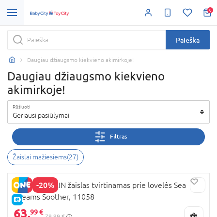
0
Paieška
Daugiau džiaugsmo kiekvieno akimirkoje!
Daugiau džiaugsmo kiekvieno
akimirkoje!
Rūšiuoti
Geriausi pasiūlymai
Filtras
Žaislai mažiesiems
(
27
)
-20%
BABY EINSTEIN žaislas tvirtinamas prie lovelės Sea
Dreams Soother, 11058
E-KAINA
63,
99 €
79,99 €