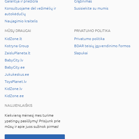
Garantija ir priežiūra
Grąžinimas
Konsultuojame dėl vežimėlių ir
Susisiekite su mumis
autokėdučių
Naujagimio kraitelis
MŪSŲ DRAUGAI
PRIVATUMO POLITIKA
KidZone.lt
Privatumo politika
Kotryna Group
BDAR teisių įgyvendinimo formos
ZaisluPlaneta.lt
Slapukai
BabyCity.lv
BabyCity.ee
Jukukeskus.ee
ToysPlanet.lv
KidZone.lv
KidZone.ee
NAUJIENLAIŠKIS
Kiekvieną mėnesį mes turime
ypatingų pasiūlymų! Prisijunk prie
mūsų ir apie juos sužinok pirmas!