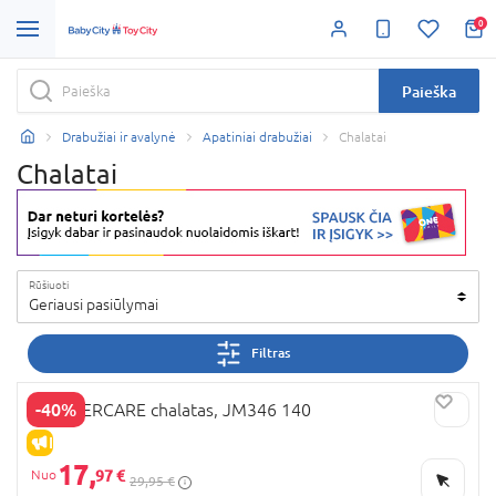
0
Paieška
Drabužiai ir avalynė
Apatiniai drabužiai
Chalatai
Chalatai
Rūšiuoti
Geriausi pasiūlymai
Filtras
-40%
MOTHERCARE chalatas, JM346 140
IŠPARDAVIMAS
17,
97 €
29,95 €