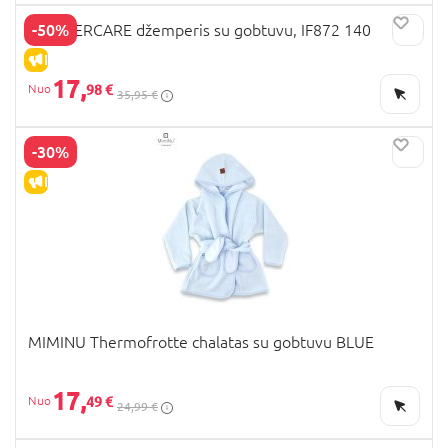
-50%
MOTHERCARE džemperis su gobtuvu, IF872 140
IŠPARDAVIMAS
17,
98 €
35,95 €
-30%
IŠPARDAVIMAS
MIMINU Thermofrotte chalatas su gobtuvu BLUE
17,
49 €
24,99 €