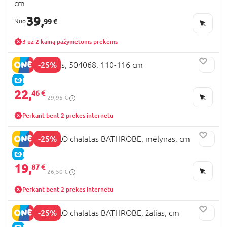
cm
39,
99 €
3 uz 2 kainą pažymėtoms prekėms
-25%
NEXT chalatas, 504068, 110-116 cm
E-KAINA
22,
46 €
29,95 €
Perkant bent 2 prekes internetu
-25%
COCCODRILLO chalatas BATHROBE, mėlynas, cm
E-KAINA
19,
87 €
26,50 €
Perkant bent 2 prekes internetu
-25%
COCCODRILLO chalatas BATHROBE, žalias, cm