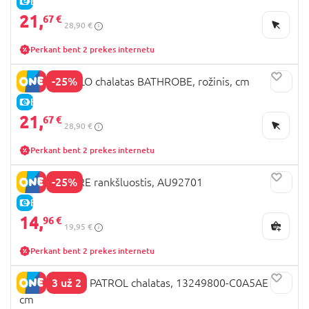
E-KAINA
21,
67 €
28,90 €
Perkant bent 2 prekes internetu
-25%
COCCODRILLO chalatas BATHROBE, rožinis, cm
E-KAINA
21,
67 €
28,90 €
Perkant bent 2 prekes internetu
-25%
MOTHERCARE rankšluostis, AU92701
E-KAINA
14,
96 €
19,95 €
Perkant bent 2 prekes internetu
3 už 2
NAME IT PAW PATROL chalatas, 13249800-C0A5AE 110
cm