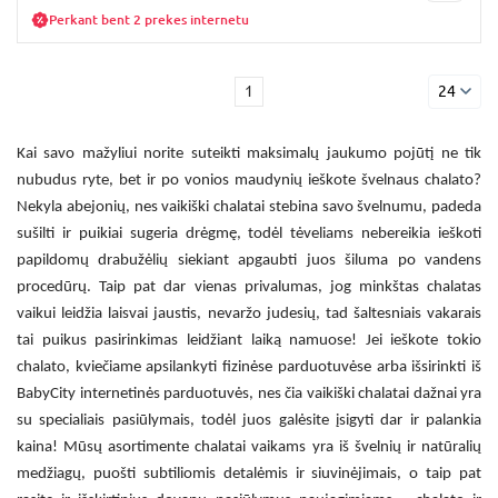
Perkant bent 2 prekes internetu
1
24
Kai savo mažyliui norite suteikti maksimalų jaukumo pojūtį ne tik
nubudus ryte, bet ir po vonios maudynių ieškote švelnaus chalato?
Nekyla abejonių, nes
vaikiški chalatai
stebina savo švelnumu, padeda
sušilti ir puikiai sugeria drėgmę, todėl tėveliams nebereikia ieškoti
papildomų drabužėlių siekiant apgaubti juos šiluma po vandens
procedūrų. Taip pat dar vienas privalumas, jog minkštas
chalatas
vaikui
leidžia laisvai jaustis, nevaržo judesių, tad šaltesniais vakarais
tai puikus pasirinkimas leidžiant laiką namuose! Jei ieškote tokio
chalato, kviečiame apsilankyti fizinėse parduotuvėse arba išsirinkti iš
BabyCity internetinės parduotuvės, nes čia
vaikiški chalatai
dažnai yra
su specialiais pasiūlymais, todėl juos galėsite įsigyti dar ir palankia
kaina! Mūsų asortimente
chalatai vaikams
yra iš švelnių ir natūralių
medžiagų, puošti subtiliomis detalėmis ir siuvinėjimais, o taip pat