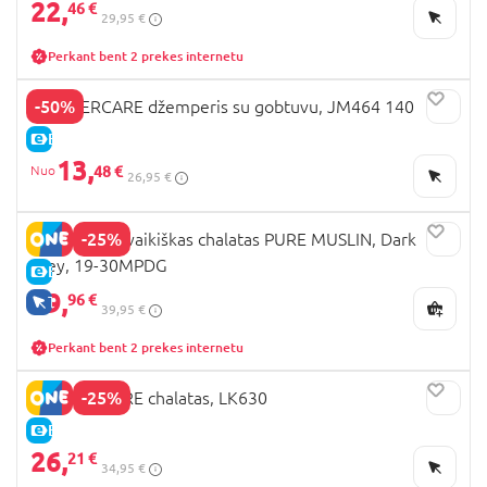
22,
46 €
29,95 €
Perkant bent 2 prekes internetu
-50%
MOTHERCARE džemperis su gobtuvu, JM464 140
E-KAINA
13,
48 €
26,95 €
-25%
MARKLAND vaikiškas chalatas PURE MUSLIN, Dark
grey, 19-30MPDG
E-KAINA
29,
96 €
TIK INTERNETU
39,95 €
Perkant bent 2 prekes internetu
-25%
MOTHERCARE chalatas, LK630
E-KAINA
26,
21 €
34,95 €