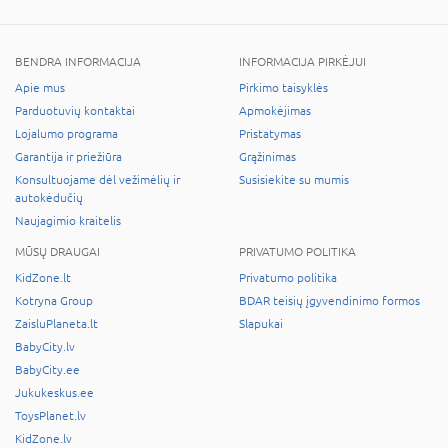
BENDRA INFORMACIJA
INFORMACIJA PIRKĖJUI
Apie mus
Pirkimo taisyklės
Parduotuvių kontaktai
Apmokėjimas
Lojalumo programa
Pristatymas
Garantija ir priežiūra
Grąžinimas
Konsultuojame dėl vežimėlių ir
Susisiekite su mumis
autokėdučių
Naujagimio kraitelis
MŪSŲ DRAUGAI
PRIVATUMO POLITIKA
KidZone.lt
Privatumo politika
Kotryna Group
BDAR teisių įgyvendinimo formos
ZaisluPlaneta.lt
Slapukai
BabyCity.lv
BabyCity.ee
Jukukeskus.ee
ToysPlanet.lv
KidZone.lv