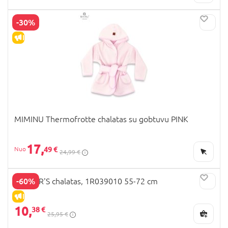
-30%
IŠPARDAVIMAS
MIMINU Thermofrotte chalatas su gobtuvu PINK
17,
49 €
24,99 €
-60%
CARTER'S chalatas, 1R039010 55-72 cm
IŠPARDAVIMAS
10,
38 €
25,95 €