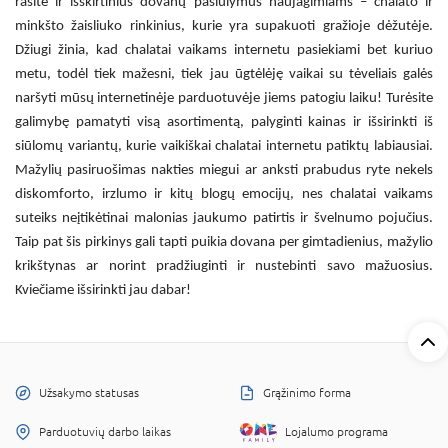
rasite ir išskirtinius dovanų pasiūlymus naujagimiams – chalato ir
minkšto žaisliuko rinkinius, kurie yra supakuoti gražioje dėžutėje.
Džiugi žinia, kad
chalatai vaikams internetu
pasiekiami bet kuriuo
metu, todėl tiek mažesni, tiek jau ūgtėlėję vaikai su tėveliais galės
naršyti mūsų internetinėje parduotuvėje jiems patogiu laiku! Turėsite
galimybę pamatyti visą asortimentą, palyginti kainas ir išsirinkti iš
siūlomų variantų, kurie
vaikiškai chalatai internetu
patiktų labiausiai.
Mažylių pasiruošimas nakties miegui ar anksti prabudus ryte nekels
diskomforto, irzlumo ir kitų blogų emocijų, nes
chalatai vaikams
suteiks neįtikėtinai malonias jaukumo patirtis ir švelnumo pojučius.
Taip pat šis pirkinys gali tapti puikia dovana per gimtadienius, mažylio
krikštynas ar norint pradžiuginti ir nustebinti savo mažuosius.
Kviečiame išsirinkti jau dabar!
Užsakymo statusas
Grąžinimo forma
Parduotuvių darbo laikas
Lojalumo programa