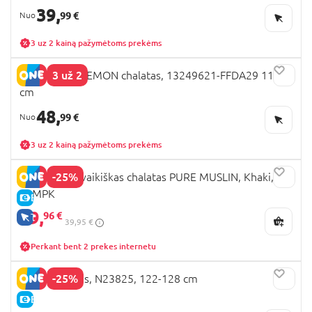
39,
99 €
3 uz 2 kainą pažymėtoms prekėms
3 už 2
NAME IT POKEMON chalatas, 13249621-FFDA29 110
cm
48,
99 €
3 uz 2 kainą pažymėtoms prekėms
-25%
MARKLAND vaikiškas chalatas PURE MUSLIN, Khaki, 19-
30MPK
E-KAINA
29,
96 €
TIK INTERNETU
39,95 €
Perkant bent 2 prekes internetu
-25%
NEXT chalatas, N23825, 122-128 cm
E-KAINA