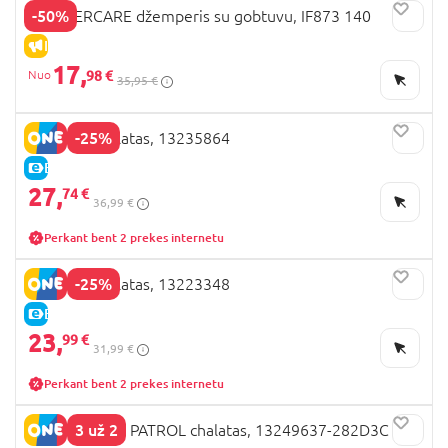
-50%
MOTHERCARE džemperis su gobtuvu, IF873 140
IŠPARDAVIMAS
17,
98 €
35,95 €
-25%
NAME IT chalatas, 13235864
E-KAINA
27,
74 €
36,99 €
Perkant bent 2 prekes internetu
-25%
NAME IT chalatas, 13223348
E-KAINA
23,
99 €
31,99 €
Perkant bent 2 prekes internetu
3 už 2
NAME IT PAW PATROL chalatas, 13249637-282D3C 104