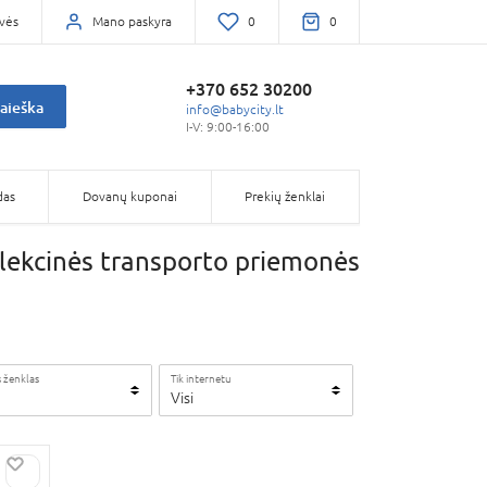
vės
Mano paskyra
0
0
+370 652 30200
aieška
info@babycity.lt
I-V: 9:00-16:00
das
Dovanų kuponai
Prekių ženklai
lekcinės transporto priemonės
 ženklas
Tik internetu
Visi