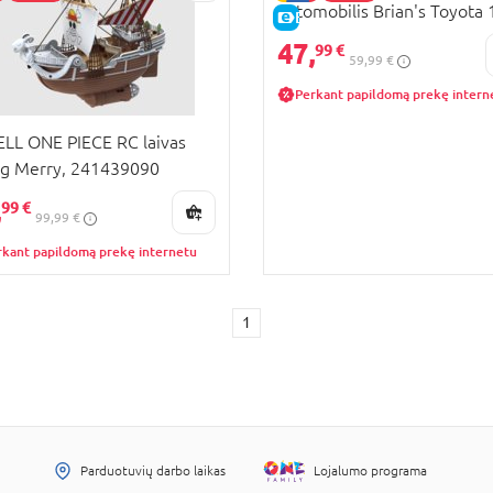
automobilis Brian's Toyota 
KAINA
E-KAINA
253206006
47,
99 €
59,99 €
Perkant papildomą prekę intern
LL ONE PIECE RC laivas
g Merry, 241439090
,
99 €
99,99 €
rkant papildomą prekę internetu
1
Parduotuvių darbo laikas
Lojalumo programa