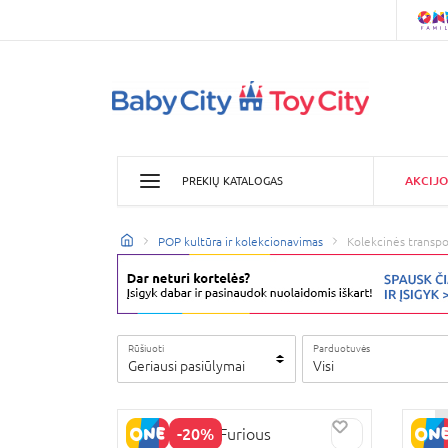
AKCIJO
PREKIŲ KATALOGAS
POP kultūra ir kolekcionavimas
Kolekcinės transp
Rūšiuoti
Parduotuvės
Geriausi pasiūlymai
Visi
-20%
JADA Fast & Furious