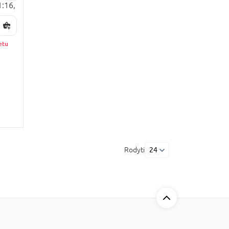
1:16,
etu
Rodyti
24