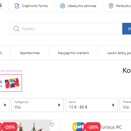
Grąžinimo forma
Užsakymo sekimas
Parduotu
P
S
Išpardavimas
Naujagimio kraitelis
Lauko žaislų gi
Ko
orto priemonės
Kategorija
Kaina
Prekės
Visi
15
€
-
80
€
Visi
-20%
-20%
JADA Fast & Furious RC