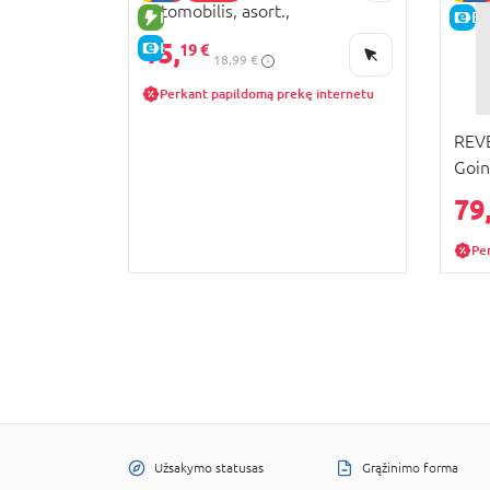
automobilis, asort.,
NAUJA PREKĖ
E-
9324075300W01
15,
E-KAINA
19 €
18,99 €
Perkant papildomą prekę internetu
REVE
Goin
79
Pe
Užsakymo statusas
Grąžinimo forma