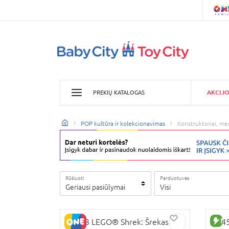
AKCIJO
PREKIŲ KATALOGAS
POP kultūra ir kolekcionavimas
Konstruktoriai, men
Rūšiuoti
Parduotuvės
Geriausi pasiūlymai
Visi
NA
72423 LEGO® Shrek: Šrekas,
754