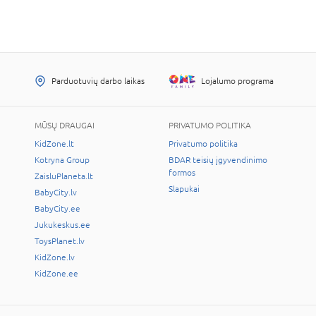
Parduotuvių darbo laikas
Lojalumo programa
MŪSŲ DRAUGAI
PRIVATUMO POLITIKA
KidZone.lt
Privatumo politika
Kotryna Group
BDAR teisių įgyvendinimo
formos
ZaisluPlaneta.lt
Slapukai
BabyCity.lv
BabyCity.ee
Jukukeskus.ee
ToysPlanet.lv
KidZone.lv
KidZone.ee