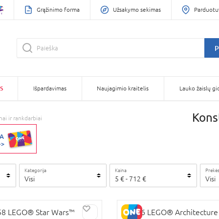
Grąžinimo forma
Užsakymo sekimas
Parduotu
P
S
Išpardavimas
Naujagimio kraitelis
Lauko žaislų gi
Konst
ai ir rankdarbiai
Kategorija
Kaina
Prekės
Visi
5
€
-
712
€
Visi
UJA PREKĖ
58 LEGO® Star Wars™
21066 LEGO® Architecture