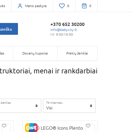
vės
Mano paskyra
0
0
+370 652 30200
aieška
info@babycity.lt
I-V: 9:00-16:00
das
Dovanų kuponai
Prekių ženklai
ruktoriai, menai ir rankdarbiai
 ženklas
Tik internetu
Visi
11380 LEGO® Icons Plento