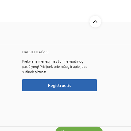
NAUJIENLAIŠKIS
Kiekvieną mėnesį mes turime ypatingų
pasiūlymų! Prisijunk prie mūsų ir apie juos
sužinok pirmas!
Registruotis