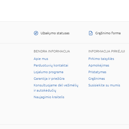
Užsakymo statusas
Grąžinimo forma
BENDRA INFORMACIJA
INFORMACIJA PIRKĖJUI
Apie mus
Pirkimo taisyklės
Parduotuvių kontaktai
Apmokėjimas
Lojalumo programa
Pristatymas
Garantija ir priežiūra
Grąžinimas
Konsultuojame dėl vežimėlių
Susisiekite su mumis
ir autokėdučių
Naujagimio kraitelis