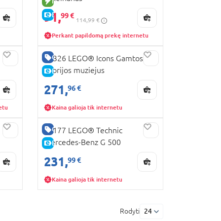
NAUJA PREKĖ
91,
E-KAINA
99 €
114,99 €
Perkant papildomą prekę internetu
GERA KAINA
10326 LEGO® Icons Gamtos
istorijos muziejus
E-KAINA
271,
96 €
etu
Kaina galioja tik internetu
GERA KAINA
42177 LEGO® Technic
Mercedes-Benz G 500
E-KAINA
PROFESSIONAL Line
231,
99 €
Kaina galioja tik internetu
Rodyti
24